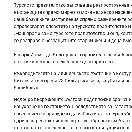
Турското правителство започва да разпространява 
въстаниците спрямо мирното мохамеданско населени
башибозушките изстъпления спрямо размирените ро
опровергават клеветите на турското правителство и 
„Наш враг е само турското правителство и оня, койт
се разправя с беззащитните старци, жени и деца вме
Екзарх Йосиф до българското правителство съобщав
оръжие и неговото нежелание да стори това.
Ръководителите на Илинденското въстание в Костур
Битоля за изгорени 23 български села, за убити и пл
башибозук.
Недобре въоръжените българи водят тежки сражения
избухване на въстанието. Последствията са катастр
населението е принудено да избяга и да потърси уб
одрински революционен окръг се обръща към българ
въстаналото население, като описват ситуацията за 