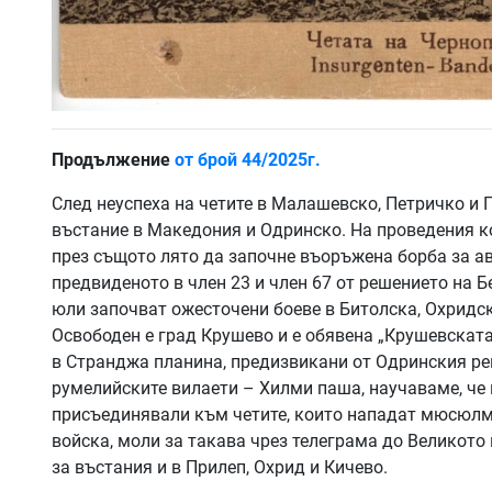
Продължение
от брой 44/2025г.
След неуспеха на четите в Малашевско, Петричко и
въстание в Македония и Одринско. На проведения ко
през същото лято да започне въоръжена борба за 
предвиденото в член 23 и член 67 от решението на Б
юли започват ожесточени боеве в Битолска, Охридск
Освободен е град Крушево и е обявена „Крушевската
в Странджа планина, предизвикани от Одринския ре
румелийските вилаети – Хилми паша, научаваме, че 
присъединявали към четите, които нападат мюсюлма
войска, моли за такава чрез телеграма до Великото 
за въстания и в Прилеп, Охрид и Кичево.