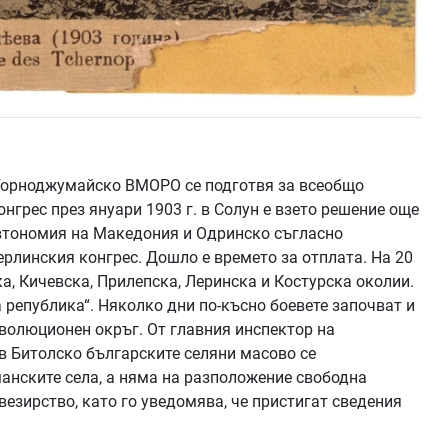
 Горноджумайско ВМОРО се подготвя за всеобщо
нгрес през януари 1903 г. в Солун е взето решение още
автономия на Македония и Одринско съгласно
ерлинския конгрес. Дошло е времето за отплата. На 20
а, Кичевска, Прилепска, Леринска и Костурска околии.
 република“. Няколко дни по-късно боевете започват и
волюционен окръг. От главния инспектор на
в Битолско българските селяни масово се
нските села, а няма на разположение свободна
везирство, като го уведомява, че пристигат сведения