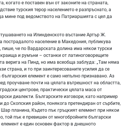
а, когато е поставен вън от законите на страната,
едствие турския терор населението е разпръснато, а
да мине под ведомството на Патриаршията с цел да
отушаването на Илинденското въстание Артър Ж.
на пострадалото население в Македония, публикува
, пише, че по Вардарската долина има някои турски
е краища и румъни – останки от латиноговорещите
а верига на Пинд, но има всеобща заблуда: „Там няма
ази страна, и то при заинтересованите усилия да се
 българския елемент е само непълно признавано. Аз
лед проучване почти на цялата вътрешност на областта,
и градски центрове, практически цялата маса от
арски диалекти. Българските изговори, като например
и до Скопския район, понякога претендиран от сърбите,
т Шар планина, Където пък гръцкият елемент при някои
во, той пък е превишен от многобройните български
 елемент е един основен фактор в днешното