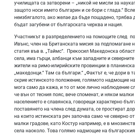
училищата са затворени – „никой не мисли за наукат
защото носи името българин и се бори с глада.“ Всл
неизбягалото, ако желае да бъде пощадено, трябва 
бъдат загубени от българската черква и нация.
Участникът в разпределението на помощите след п
Ивънс, член на Британската мисия за подпомагане 
статия във в. „Таймс“. Прекосил Македонска област
села, има гърци, албанци към западните и севернит
жители на римо-илирийските провинции в планинскат
„македонци.“ Там са българи.“ „Фактът е, че дори в т
скрие истинското положение, голямото надмощие на
мога само да кажа, и то от мое лично наблюдение с
че вън от тесния пояс, вече споменат, и някои малк
населението е славянска, говорещи характерно бълг
поставянето на члена след думата, се простират дор
на които истинската реч започва само че северно о
малки градове, като Костур например, е в мнозинст
села наоколо. Това голямо надмощие на българския