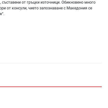
и, съставени от гръцки източници. Обикновено много
ри от консули, чието запознаване с Македония се
я“.