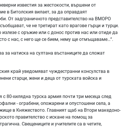
неверни известия за жестокости, вършени от
е в Битолския вилает, за да оправдаят
би. От задграничното представителство на ВМОРО
съобщават, че не третират като врагове гърци и турци.
о излезе с оръжие или с донос против нас или отиде да
сто с нас, с него ще се бием, нему ще отмъщаваме…“.
а за натиска на султана въстаниците да сложат
ския край уведомяват чуждестранни консулства в
енени старци, жени и деца от турската войска и
 с 80-хилядна турска армия почти три месеца след
офални - ограбени, опожарени и опустошени села, а
ежище в Княжеството. Главният щаб на Втори македоно-
ското правителство с искане на помощ за
трагична. Свещениците и учителите са в четите,