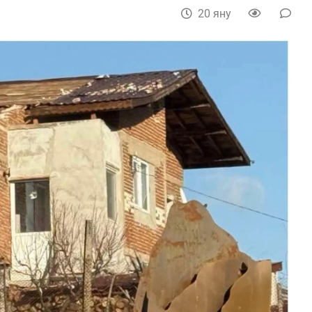
20 яну