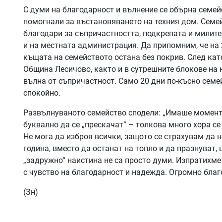
С думи на благодарност и вълнение се обърна семей
помогнали за въстановяването на техния дом. Семе
благодари за съпричастността, подкрепата и милите
и на местната администрация. Да припомним, че на 2
къщата на семейството остана без покрив. След кат
Община Лесичово, както и в сутрешните блокове на 
вълна от съпричастност. Само 20 дни по-късно семе
спокойно.
Развълнуваното семейство сподели: „Имаше момент, 
буквално да се „прескачат“ – толкова много хора се
Не мога да изброя всички, защото се страхувам да 
година, вместо да останат на топло и да празнуват,
„задружно“ наистина не са просто думи. Изпратихме
с чувство на благодарност и надежда. Огромно благ
(Зн)