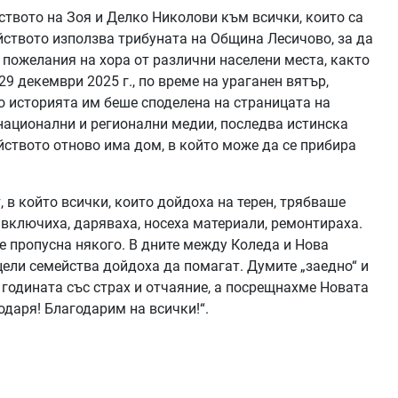
ството на Зоя и Делко Николови към всички, които са
йството използва трибуната на Община Лесичово, за да
 пожелания на хора от различни населени места, както
9 декември 2025 г., по време на ураганен вятър,
о историята им беше споделена на страницата на
национални и регионални медии, последва истинска
йството отново има дом, в който може да се прибира
в който всички, които дойдоха на терен, трябваше
 включиха, даряваха, носеха материали, ремонтираха.
не пропусна някого. В дните между Коледа и Нова
 цели семейства дойдоха да помагат. Думите „заедно“ и
 годината със страх и отчаяние, а посрещнахме Новата
одаря! Благодарим на всички!“.