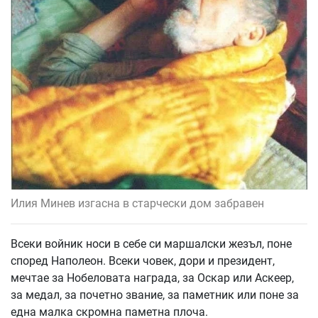
Илия Минев изгасна в старчески дом забравен
Всеки войник носи в себе си маршалски жезъл, поне
според Наполеон. Всеки човек, дори и президент,
мечтае за Нобеловата награда, за Оскар или Аскеер,
за медал, за почетно звание, за паметник или поне за
една малка скромна паметна плоча.