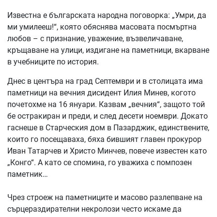
Известна е българската народна поговорка: „Умри, да
ми умилееш!“, която обяснява масовата посмъртна
любов – с признание, уважение, възвеличаване,
кръщаване на улици, издигане на паметници, вкарване
в учебниците по история.
Днес в центъра на град Септември и в столицата има
паметници на вечния дисидент Илия Минев, когото
почетохме на 16 януари. Казвам „вечния“, защото той
бе остракиран и преди, и след десети ноември. Докато
гаснеше в Старческия дом в Пазарджик, единствените,
които го посещаваха, бяха бившият главен прокурор
Иван Татарчев и Христо Минчев, повече известен като
„Конго“. А като се спомина, го уважиха с помпозен
паметник…
Чрез строеж на паметниците и масово разлепване на
сърцераздирателни некролози често искаме да