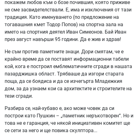
покажем любов към о бозе почившия, която приживе
не сме засвидетелствали. Е, има и изключения от тази
традиция. Като именуването (по предложение на
тогавашния кмет Тодор Попов) на спортна зала на
името на спортния деятел Иван Симеонов. Бай Иван
през август навърши 95 години. Да е жив и здрав!
Не съм против паметните знаци. Дори смятам, че е
крайно време да се поставят информационни табели
кой, кога е построил емблематичните сгради в нашата
пазарджишка област. Трябваше да изгори старата
поща, да се боядиса и да се изчегърта Младежкия
дом, за да узнаем кои са архитектите и строителите на
тези сгради.
Разбира се, най-хубаво е, ако може човек да си
построи като Пушкин – „паметник неръкотворен“. Но и
това не е гаранция, че някой инициативен комитет ще
се сети за него и ще повика скулптора...