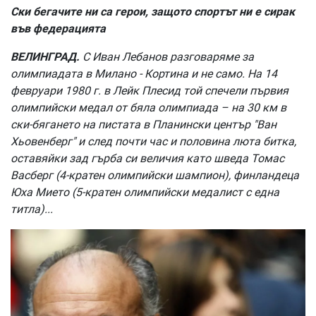
Ски бегачите ни са герои, защото спортът ни е сирак
във федерацията
ВЕЛИНГРАД.
С Иван Лебанов разговаряме за
олимпиадата в Милано - Кортина и не само. На 14
февруари 1980 г. в Лейк Плесид той спечели първия
олимпийски медал от бяла олимпиада – на 30 км в
ски-бягането на пистата в Планински център "Ван
Хьовенберг" и след почти час и половина люта битка,
оставяйки зад гърба си величия като шведа Томас
Васберг (4-кратен олимпийски шампион), финландеца
Юха Мието (5-кратен олимпийски медалист с една
титла)...