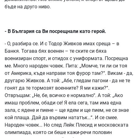
бъде на друго ниво.
- В България са Ви посрещнали като герой.
- О, разбира се. И с Тодор Живков имах среща – в
Банкя. Тогава бях военен – те ските си бяха
военизиран спорт, и отидох с униформата. Посрещна
ме. Много народен човек. Пита: „Момче, ти ли си тоя
от Америка, къде направи тоя фурор там?“. Викам - да,
другарю Живков. А той: „Абе, гледам пагони - да не те
гонят да те тормозят военните? Я ми кажи?“.
Отвръщам: „Не, бе, всичко е нормално“. А той: „Ако
имаш проблем, обади се! Я ела сега, там има една
зала, с ядене и пиене – ще ядем и ще пием, не се знае
кой плаща. Дай да вървим нататък…“. И се смее.
Народен човек… Но след Лейк Плесид и московската
олимпиада, която си беше кажи-речи половин