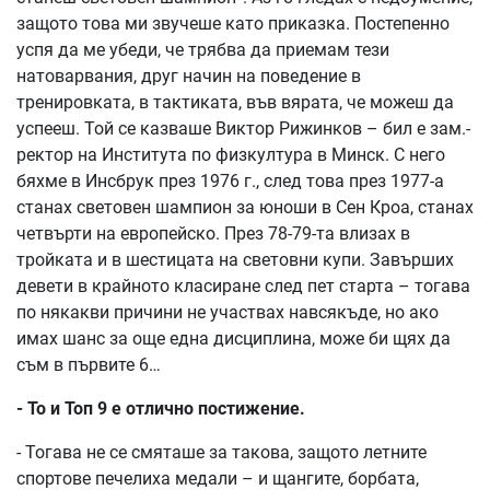
защото това ми звучеше като приказка. Постепенно
успя да ме убеди, че трябва да приемам тези
натоварвания, друг начин на поведение в
тренировката, в тактиката, във вярата, че можеш да
успееш. Той се казваше Виктор Рижинков – бил е зам.-
ректор на Института по физкултура в Минск. С него
бяхме в Инсбрук през 1976 г., след това през 1977-а
станах световен шампион за юноши в Сен Кроа, станах
четвърти на европейско. През 78-79-та влизах в
тройката и в шестицата на световни купи. Завърших
девети в крайното класиране след пет старта – тогава
по някакви причини не участвах навсякъде, но ако
имах шанс за още една дисциплина, може би щях да
съм в първите 6…
- То и Топ 9 е отлично постижение.
- Тогава не се смяташе за такова, защото летните
спортове печелиха медали – и щангите, борбата,