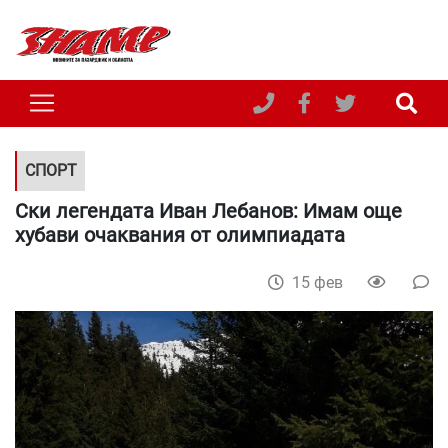
СПОРТ
Ски легендата Иван Лебанов: Имам още
хубави очаквания от олимпиадата
15 фев