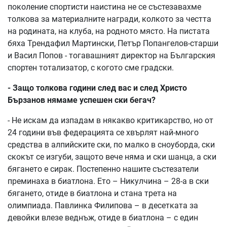
поколение спортисти наистина не се състезавахме
толкова за материалните награди, колкото за честта
на родината, на клуба, на родното място. На пистата
бяха Трендафил Мартински, Петър Попангелов-старши
и Васил Попов - тогавашният директор на Българския
спортен тотализатор, с когото сме градски.
- Защо толкова години след вас и след Христо
Бързанов нямаме успешен ски бегач?
- Не искам да изпадам в някакво критикарство, но от
24 години във федерацията се хвърлят най-много
средства в алпийските ски, по малко в сноуборда, ски
скокът се изгуби, защото вече няма и ски шанца, а ски
бягането е сирак. Постепенно нашите състезатели
преминаха в биатлона. Ето – Никулчина – 28-а в ски
бягането, отиде в биатлона и стана трета на
олимпиада. Павлинка Филипова – в десетката за
девойки влезе веднъж, отиде в биатлона – с един