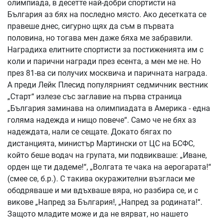
олимпиада, в десетте най-добри спортисти на
България аз бях на последно място. Ако десетката се
правеше днес, сигурно щях да съм в първата
половина, но тогава мен даже бяха ме забравили.
Наградиха елитните спортисти за постиженията им с
коли и парични награди през есента, а мен ме не. Но
през 81-ва си получих москвича и паричната награда.
А преди Лейк Плесид популярният седмичник вестник
„Старт“ излезе със заглавие на първа страница
„България заминава на олимпиадата в Америка - една
голяма надежда и нищо повече“. Само че не бях аз
надеждата, нали се сещате. Докато бягах по
дистанцията, министър Мартински от ЦС на БСФС,
който беше водач на групата, ми подвикваше: „Иване,
орден ще ти дадеме!“, „Волгата те чака на аерогарата!“
(смее се, б.р.). С такива окуражителни възгласи ме
ободряваше и ми вдъхваше вяра, но разбира се, и с
викове „Напред за България!, „Напред за родината!“.
Защото младите може и да не вярват, но нашето