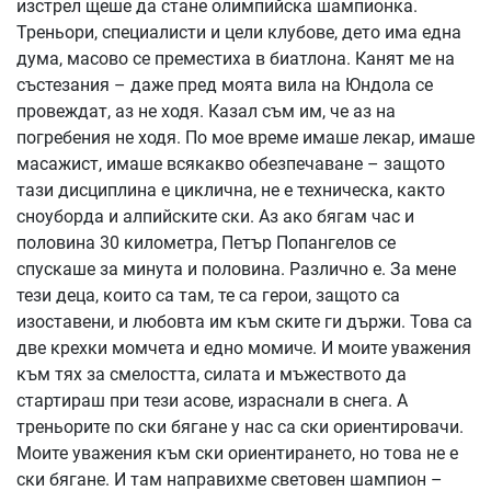
изстрел щеше да стане олимпийска шампионка.
Треньори, специалисти и цели клубове, дето има една
дума, масово се преместиха в биатлона. Канят ме на
състезания – даже пред моята вила на Юндола се
провеждат, аз не ходя. Казал съм им, че аз на
погребения не ходя. По мое време имаше лекар, имаше
масажист, имаше всякакво обезпечаване – защото
тази дисциплина е циклична, не е техническа, както
сноуборда и алпийските ски. Аз ако бягам час и
половина 30 километра, Петър Попангелов се
спускаше за минута и половина. Различно е. За мене
тези деца, които са там, те са герои, защото са
изоставени, и любовта им към ските ги държи. Това са
две крехки момчета и едно момиче. И моите уважения
към тях за смелостта, силата и мъжеството да
стартираш при тези асове, израснали в снега. А
треньорите по ски бягане у нас са ски ориентировачи.
Моите уважения към ски ориентирането, но това не е
ски бягане. И там направихме световен шампион –