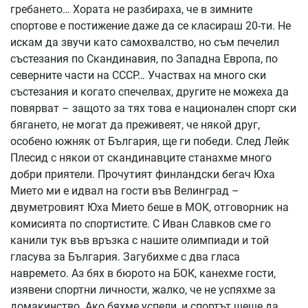
гребането… Хората не разбираха, че в зимните
спортове е постижение даже да се класираш 20-ти. Не
искам да звучи като самохвалство, но съм печелил
състезания по Скандинавия, по Западна Европа, по
северните части на СССР… Участвах на много ски
състезания и когато спечелвах, другите не можеха да
повярват – защото за тях това е национален спорт ски
бягането, не могат да преживеят, че някой друг,
особено южняк от България, ще ги победи. След Лейк
Плесид с някои от скандинавците станахме много
добри приятели. Прочутият финландски бегач Юха
Мието ми е идвал на гости във Велинград –
двуметровият Юха Мието беше в МОК, отговорник на
комисията по спортистите. С Иван Славков сме го
канили тук във връзка с нашите олимпиади и той
гласува за България. Загубихме с два гласа
навремето. Аз бях в бюрото на БОК, канехме гости,
изявени спортни личности, жалко, че не успяхме за
домакинство. Ако бяхме успели, и спортът щеше да