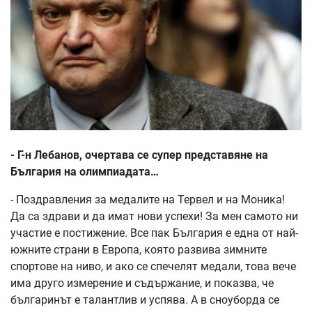
- Г-н Лебанов, очертава се супер представяне на
България на олимпиадата…
- Поздравления за медалите на Тервел и на Моника!
Да са здрави и да имат нови успехи! За мен самото ни
участие е постижение. Все пак България е една от най-
южните страни в Европа, която развива зимните
спортове на ниво, и ако се спечелят медали, това вече
има друго измерение и съдържание, и показва, че
българинът е талантлив и успява. А в сноуборда се