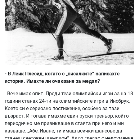
- В Лейк Плесид, когато с „писалките“ написахте
история. Имахте ли очакване за медал?
- Вече имах опит. Преди тези олимпийски игри аз на 18
години станах 24-ти на олимпийските игри в Инсбрук.
Което си е сериозно постижение, особено за тази
възраст. И тогава имахме един руски треньор, който
периодично ме привикваше в стаята при него и ми
казваше: „Абе, Иване, ти имаш всички шансове да
станеш световен шампион“. Аз го гледах с недоумение,