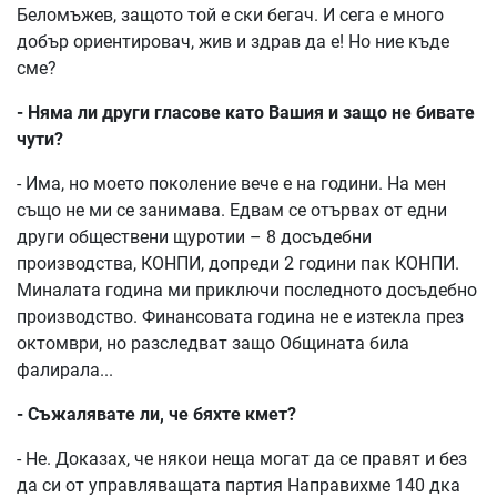
Беломъжев, защото той е ски бегач. И сега е много
добър ориентировач, жив и здрав да е! Но ние къде
сме?
- Няма ли други гласове като Вашия и защо не бивате
чути?
- Има, но моето поколение вече е на години. На мен
също не ми се занимава. Едвам се отървах от едни
други обществени щуротии – 8 досъдебни
производства, КОНПИ, допреди 2 години пак КОНПИ.
Миналата година ми приключи последното досъдебно
производство. Финансовата година не е изтекла през
октомври, но разследват защо Общината била
фалирала...
- Съжалявате ли, че бяхте кмет?
- Не. Доказах, че някои неща могат да се правят и без
да си от управляващата партия Направихме 140 дка