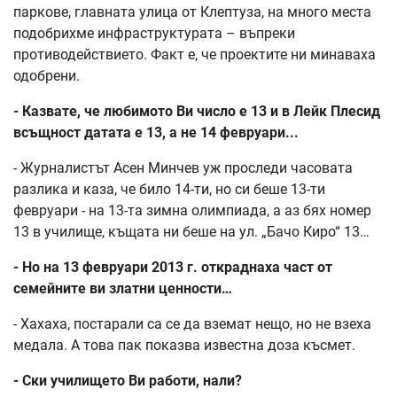
паркове, главната улица от Клептуза, на много места
подобрихме инфраструктурата – въпреки
противодействието. Факт е, че проектите ни минаваха
одобрени.
- Казвате, че любимото Ви число е 13 и в Лейк Плесид
всъщност датата е 13, а не 14 февруари...
- Журналистът Асен Минчев уж проследи часовата
разлика и каза, че било 14-ти, но си беше 13-ти
февруари - на 13-та зимна олимпиада, а аз бях номер
13 в училище, къщата ни беше на ул. „Бачо Киро“ 13…
- Но на 13 февруари 2013 г. откраднаха част от
семейните ви златни ценности…
- Хахаха, постарали са се да вземат нещо, но не взеха
медала. А това пак показва известна доза късмет.
- Ски училището Ви работи, нали?