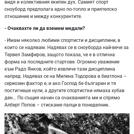
видя и колективния екипен дух. Самият спорт
сноуборд предполага едно по-топло и приятелско
отношение и между конкурентите.
- Очаквахте ли да вземем медали?
- Имам няколко любими спортисти и дисциплини, в
които се надявам. Надявах се в сноуборда най-вече за
Тервел Замфиров, защото показа, че е в отлична
форма на последните стартове. Огромно уважение
към Радо Янков, който извлече тази дисциплина
напред. Надявах се на Милена Тодорова в биатлона –
сериозен фактор е, и ако Господ бе българин и тя
постигнеше нули, а другите спортистки нямаха хубав
ден... По същия начин са очакванията ми и спрямо
Алберт Попов – стискаме палци в понеделник.