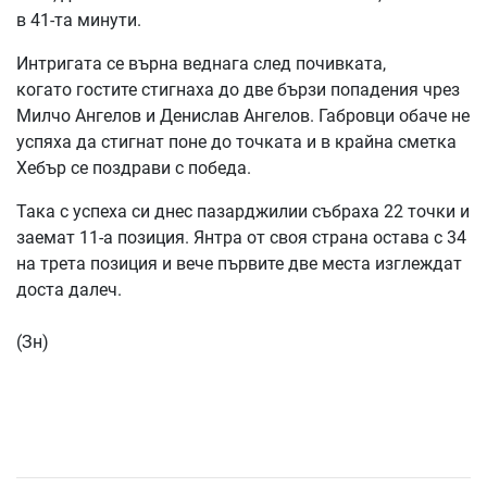
в 41-та минути.
Интригата се върна веднага след почивката,
когато гостите стигнаха до две бързи попадения чрез
Милчо Ангелов и Денислав Ангелов. Габровци обаче не
успяха да стигнат поне до точката и в крайна сметка
Хебър се поздрави с победа.
Така с успеха си днес пазарджилии събраха 22 точки и
заемат 11-а позиция. Янтра от своя страна остава с 34
на трета позиция и вече първите две места изглеждат
доста далеч.
(Зн)