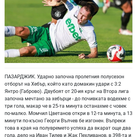
ПАЗАРДЖИК. Ударно започна пролетния полусезон
отборът на Хебър, който като домакин удари с 3:2
Янтро (Габрово). Двубоят от 20-ия кръг на Втора лига
започна мечтано за хебърци - до почивката водехме с
три гола, макар че в 25-та минута останахме с човек
по-малко. Момчил Цветанов откри в 12-та минута, а 13
минути по-късно Георги Вълчев бе изгонен. Въпреки
това в края на полувремето успяха да вкарат още два
гола, дело на Иван Тилев и Жак Пехливанов, в 398-та и