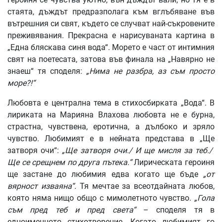
стаята, дъждът предразполага към вглъбяване във
вътрешния си свят, където се случват най-съкровените
преживявания. Прекрасна е нарисуваната картина в
„Една бляскава синя вода“. Морето е част от интимния
свят на поетесата, затова във финала на „Навярно не
знаеш“ тя споделя:
„Нима не разбра, аз съм просто
море?!“
Любовта е централна тема в стихосбирката „Вода“. В
лириката на Марияна Влахова любовта не е бурна,
страстна, чувствена, еротична, а дълбоко и зряло
чувство. Любимият е в нейната представа в „Ще
затворя очи“:
„Ще затворя очи./ И ще мисля за теб./
Ще се срещнем по друга пътека.“
Лирическата героиня
ще застане до любимия едва когато ще бъде
„от
вярност изваяна“.
Тя мечтае за всеотдайната любов,
която няма нищо общо с мимолетното чувство.
„Гола
съм пред теб и пред света“
– споделя тя в
едноименното стихотворение. Когато любимият го