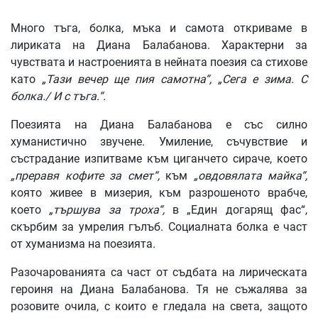
Много тъга, болка, мъка и самота откриваме в
лириката на Диана Балабанова. Характерни за
чувствата и настроенията в нейната поезия са стихове
като
„Тази вечер ще пия самотна“, „Сега е зима. С
болка./ И с тъга.“.
Поезията на Диана Балабанова е със силно
хуманистично звучене. Умиление, съчувствие и
състрадание изпитваме към циганчето сираче, което
„преравя кофите за смет“,
към
„овдовялата майка“,
която живее в мизерия, към разрошеното врабче,
което
„тършува за троха“,
в „Един догарящ фас“,
скърбим за умрелия гълъб. Социалната болка е част
от хуманизма на поезията.
Разочарованията са част от съдбата на лирическата
героиня на Диана Балабанова. Тя не съжалява за
розовите очила, с които е гледала на света, защото