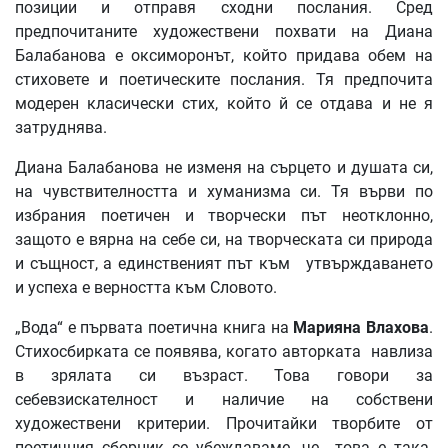
позиции и отправя сходни послания. Сред
предпочитаните художествени похвати на Диана
Балабанова е оксиморонът, който придава обем на
стиховете и поетическите послания. Тя предпочита
модерен класически стих, който й се отдава и не я
затруднява.
Диана Балабанова не изменя на сърцето и душата си,
на чувствителността и хуманизма си. Тя върви по
избрания поетичен и творчески път неотклонно,
защото е вярна на себе си, на творческата си природа
и същност, а единственият път към утвърждаването
и успеха е верността към Словото.
„Вода“ е първата поетична книга на
Марияна Влахова
.
Стихосбирката се появява, когато авторката навлиза
в зрялата си възраст. Това говори за
себевзискателност и наличие на собствени
художествени критерии. Прочитайки творбите от
поетичния сборник се убеждаваме, че това е така.