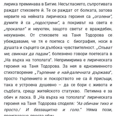
лирика преминава в Битие. Несъгласието, съпротивата
раждат стиховете й. Те се раждат от болката, затова
нервите на нейната лирическа героиня са
„оголени“,
думите й са
„подострени“,
а покривът на света е
„прокапал“
и неуютен, защото светът е враждебен,
нехуманен. От стиховете на Таня Тодорова се
убеждаваме, че тя е поетеса с биография, носи в
душата и сърцето си дълбока чувствителност.
„Спъват
ме, свикнах да падам“,
болезнено говори поетесата в
„На върха на тополата“. Непримирима е лирическата
героиня на Таня Тодорова. За нея в едноименното
стихотворение
„Търпение е най-далечната държава
“,
просто търпението и покорството не са й присъщи,
така е устроена душевно – да се бори с живота и
съдбата, срещу житейското статукво. Петимна е за
обич и ласка. В „На върха на тополата“ лирическата
героиня на Таня Тодорова споделя
: “Аз обичам тихо и
просто./ И беззащитно и голо.“
Няма пози,
преиграване, просто обич.