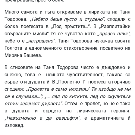
Много самота и тъга откриваме в лириката на Таня
Тодорова.
„Небето беше пусто и студено“,
споделя с
болка поетесата в „Под пръстите…“. В „Разплитайки
овързаните мисли“ тя се чувства като
„празен плик“,
небето е
„натрошено“.
Таня Тодорова изкачва своята
Голгота в едноименното стихотворение, посветено на
Миряна Башева.
В стиховете на Таня Тодорова често е дъждовно и
снежно, това е нейната чувствителност, такива са
сърцето и душата й. В „Пролетно II“ поетесата горчиво
споделя:
„Пролетта е само илюзия./ Тя изобщо не ми
се е случвала…“; „… лед по китките, лед по скулите,/а
отвън зеленеят дървета“.
Отвън е пролет, но не е така
в душата и сърцето на лирическата героиня.
„Невъзможно е да разцъфтя“,
е драматичната й
изповед.