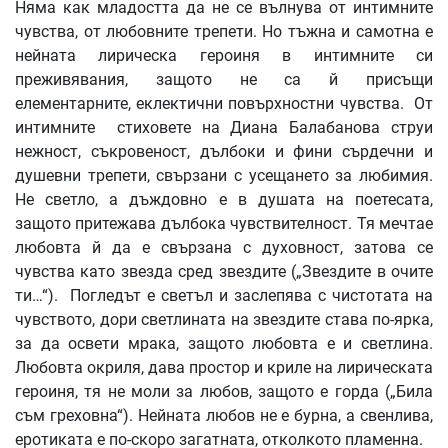
Няма как младостта да не се вълнува от интимните
чувства, от любовните трепети. Но тъжна и самотна е
нейната лирическа героиня в интимните си
преживявания, защото не са й присъщи
елементарните, еклектични повърхностни чувства. От
интимните стиховете на Диана Балабанова струи
нежност, съкровеност, дълбоки и фини сърдечни и
душевни трепети, свързани с усещането за любимия.
Не светло, а дъждовно е в душата на поетесата,
защото притежава дълбока чувствителност. Тя мечтае
любовта й да е свързана с духовност, затова се
чувства като звезда сред звездите („Звездите в очите
ти…“). Погледът е светъл и заслепява с чистотата на
чувството, дори светлината на звездите става по-ярка,
за да освети мрака, защото любовта е и светлина.
Любовта окриля, дава простор и криле на лирическата
героиня, тя не моли за любов, защото е горда („Била
съм греховна“). Нейната любов не е бурна, а свенлива,
еротиката е по-скоро загатната, отколкото пламенна.