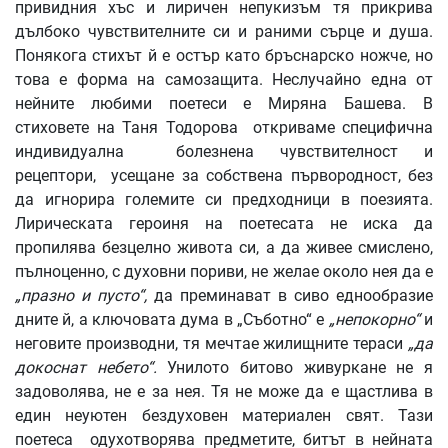
привидния хъс и лиричен непукизъм тя прикрива
дълбоко чувствителните си и раними сърце и душа.
Понякога стихът й е остър като бръснарско ножче, но
това е форма на самозащита. Неслучайно една от
нейните любими поетеси е Миряна Башева. В
стиховете на Таня Тодорова откриваме специфична
индивидуална болезнена чувствителност и
рецептори, усещане за собствена първородност, без
да игнорира големите си предходници в поезията.
Лирическата героиня на поетесата не иска да
пропилява безцелно живота си, а да живее смислено,
пълноценно, с духовни пориви, не желае около нея да е
„празно и пусто“,
да преминават в сиво еднообразие
дните й, а ключовата дума в „Съботно“ е
„непокорно“
и
неговите производни, тя мечтае жилищните тераси
„да
докоснат небето“.
Унилото битово живуркане не я
задоволява, не е за нея. Тя не може да е щастлива в
един неуютен бездуховен материален свят. Тази
поетеса одухотворява предметите, битът в нейната