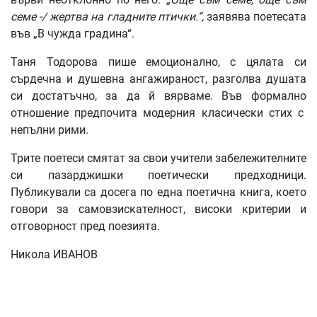
семе -/ жертва на гладните птички.“,
заявява поетесата
във „В чужда градина“.
Таня Тодорова пише емоционално, с цялата си
сърдечна и душевна ангажираност, разголва душата
си достатъчно, за да й вярваме. Във формално
отношение предпочита модерния класически стих с
непълни рими.
Трите поетеси смятат за свои учители забележителните
си пазарджишки поетически предходници.
Публикували са досега по една поетична книга, което
говори за самовзискателност, високи критерии и
отговорност пред поезията.
Никола ИВАНОВ