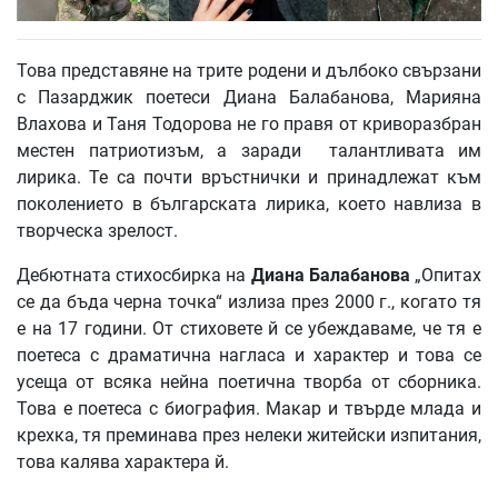
Това представяне на трите родени и дълбоко свързани
с Пазарджик поетеси Диана Балабанова, Марияна
Влахова и Таня Тодорова не го правя от криворазбран
местен патриотизъм, а заради талантливата им
лирика. Те са почти връстнички и принадлежат към
поколението в българската лирика, което навлиза в
творческа зрелост.
Дебютната стихосбирка на
Диана Балабанова
„Опитах
се да бъда черна точка“ излиза през 2000 г., когато тя
е на 17 години. От стиховете й се убеждаваме, че тя е
поетеса с драматична нагласа и характер и това се
усеща от всяка нейна поетична творба от сборника.
Това е поетеса с биография. Макар и твърде млада и
крехка, тя преминава през нелеки житейски изпитания,
това калява характера й.