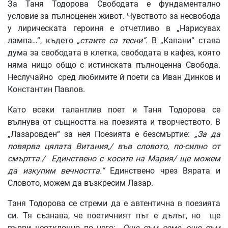
За Таня Тодорова Свободата е фундаментално
условие за пълноценен живот. Чувството за несвобода
у лирическата героиня е отчетливо в „Нарисувах
лампа…“, където
„стаите са тесни“.
В „Капани“ става
дума за свободата в клетка, свободата в кафез, която
няма нищо общо с истинската пълноценна Свобода.
Неслучайно сред любимите й поети са Иван Динков и
Константин Павлов.
Като всеки талантлив поет и Таня Тодорова се
вълнува от същността на поезията и творчеството. В
„Лазаровден“ за нея Поезията е безсмъртие:
„За да
повярва цялата Витания,/ във словото, по-силно от
смъртта./ Единствено с косите на Мария/ ще можем
да изкупим вечността.“
Единствено чрез Вярата и
Словото, можем да възкресим Лазар.
Таня Тодорова се стреми да е автентична в поезията
си. Тя съзнава, че поетичният път е дълъг, но ще
върви неотклонно по него:
„Още съм семе, още съм