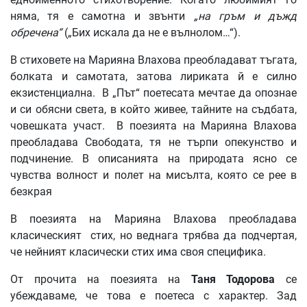
няма, тя е самотна и звънти
„на гръм и дъжд
обречена“
(„Бих искала да не е вълнолом…“).
В стиховете на Марияна Влахова преобладават тъгата,
болката и самотата, затова лириката й е силно
екзистенциална. В „Път“ поетесата мечтае да опознае
и си обясни света, в който живее, тайните на съдбата,
човешката участ. В поезията на Марияна Влахова
преобладава Свободата, тя не търпи опекунство и
подчинение. В описанията на природата ясно се
чувства волност и полет на мисълта, която се рее в
безкрая
В поезията на Марияна Влахова преобладава
класическият стих, но веднага трябва да подчертая,
че нейният класически стих има своя специфика.
От прочита на поезията на
Таня Тодорова
се
убеждаваме, че това е поетеса с характер. Зад