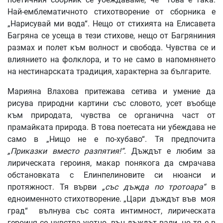
Най-емблематичното стихотворение от сборника е
„Нарисувай ми вода“. Нещо от стихията на Елисавета
Багряна се усеща в тези стихове, нещо от Багряниния
размах и полет към волност и свобода. Чувства се и
влиянието на фолклора, и то не само в напомнянето
на нестинарската традиция, характерна за българите.
Марияна Влахова притежава сетива и умение да
рисува природни картини със словото, усет въобще
към природата, чувства се органична част от
прамайката природа. В това поетесата ни убеждава не
само в „Нищо не е по-хубаво“. Тя предпочита
„Приказки вместо разпятия!“.
Дъждът е любим за
лирическата героиня, макар понякога да смрачава
обстановката с Елинпелиновите си нюанси и
протяжност. Тя върви
„със дъжда по тротоара“
в
едноименното стихотворение. „Цари дъждът във моя
град“ вълнува със соята интимност, лирическата
героиня се чувства уютно, вън дъждът вали, но тя е в