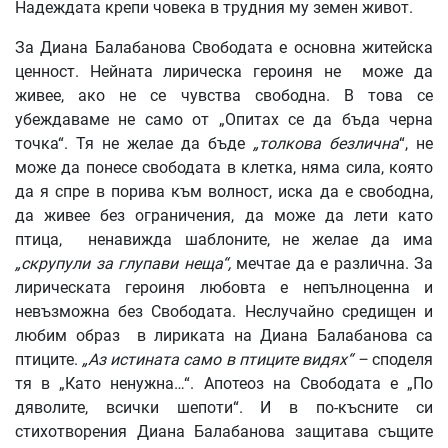
Надеждата крепи човека в трудния му земен живот.
За Диана Балабанова Свободата е основна житейска
ценност. Нейната лирическа героиня не може да
живее, ако не се чувства свободна. В това се
убеждаваме не само от „Опитах се да бъда черна
точка“. Тя не желае да бъде
„толкова безлична
“, не
може да понесе свободата в клетка, няма сила, която
да я спре в порива към волност, иска да е свободна,
да живее без ограничения, да може да лети като
птица, ненавижда шаблоните, не желае да има
„скрупули за глупави неща“,
мечтае да е различна. За
лирическата героиня любовта е непълноценна и
невъзможна без Свободата. Неслучайно средищен и
любим образ в лириката на Диана Балабанова са
птиците.
„Аз истината само в птиците видях“ –
споделя
тя в „Като ненужна…“. Апотеоз на Свободата е „По
дяволите, всички шепоти“. И в по-късните си
стихотворения Диана Балабанова защитава същите