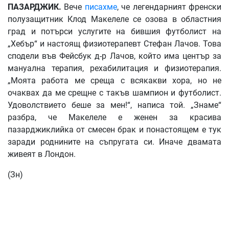
ПАЗАРДЖИК
.
Вече
писахме
, че легендарният френски
полузащитник Клод Макелеле се озова в областния
град и потърси услугите на бившия футболист на
„Хебър“ и настоящ физиотерапевт Стефан Лачов. Това
сподели във Фейсбук д-р Лачов, който има център за
мануална терапия, рехабилитация и физиотерапия.
„Моята работа ме среща с всякакви хора, но не
очаквах да ме срещне с такъв шампион и футболист.
Удоволствието беше за мен!“, написа той. „Знаме“
разбра, че Макелеле е женен за красива
пазарджиклийка от смесен брак и понастоящем е тук
заради роднините на съпругата си. Иначе двамата
живеят в Лондон.
(Зн)