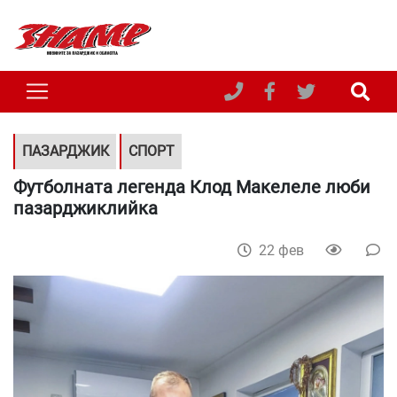
ПАЗАРДЖИК
СПОРТ
Футболната легенда Клод Макелеле люби
пазарджиклийка
22 фев