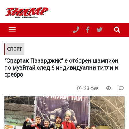
СПОРТ
“Спартак Пазарджик“ е отборен шампион
по муайтай след 6 индивидуални титли и
сребро
23 фев