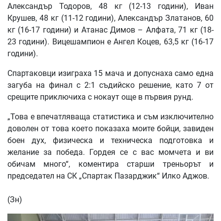
Александър Тодоров, 48 кг (12-13 години), Иван
Крушев, 48 кг (11-12 години), Александър Златанов, 60
кг (16-17 години) и Атанас Димов – Алфата, 71 кг (18-
23 години). Вицешампион е Ангел Коцев, 63,5 кг (16-17
години).
Спартаковци изиграха 15 мача и допуснаха само една
загуба на финал с 2:1 съдийско решение, като 7 от
срещите приключиха с нокаут още в първия рунд.
„Това е впечатляваща статистика и съм изключително
доволен от това което показаха моите бойци, завиден
боен дух, физическа и техническа подготовка и
желание за победа. Гордея се с вас момчета и ви
обичам много“, коментира старши треньорът и
председател на СК „Спартак Пазарджик“ Илко Аджов.
(Зн)