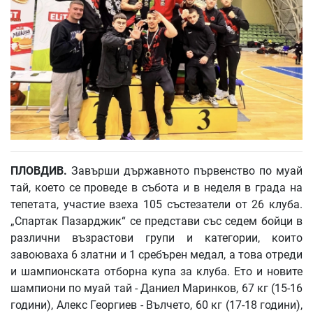
ПЛОВДИВ.
Завърши държавното първенство по муай
тай, което се проведе в събота и в неделя в града на
тепетата, участие взеха 105 състезатели от 26 клуба.
„Спартак Пазарджик“ се представи със седем бойци в
различни възрастови групи и категории, които
завоюваха 6 златни и 1 сребърен медал, а това отреди
и шампионската отборна купа за клуба. Ето и новите
шампиони по муай тай - Даниел Маринков, 67 кг (15-16
години), Алекс Георгиев - Вълчето, 60 кг (17-18 години),