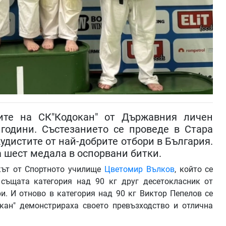
ите на СК"Кодокан" от Държавния личен
години. Състезанието се проведе в Стара
жудистите от най-добрите отбори в България.
 шест медала в оспорвани битки.
кът от Спортното училище
Цветомир Вълков
, който се
 същата категория над 90 кг друг десетокласник от
и. И отново в категория над 90 кг Виктор Пепелов се
кан" демонстрираха своето превъзходство и отлична