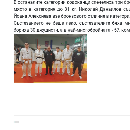
В останалите категории кодоканци спечелиха три б
място в категория до 81 кг, Николай Данаилов съ
Йоана Алексиева взе бронзовото отличие в категория
Състезанието не беше леко, състезателите бяха м
бориха 30 джудисти, а в най-многобройната - 57, ко