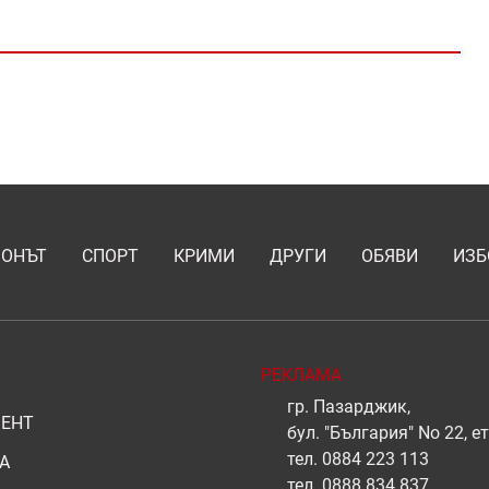
ИОНЪТ
СПОРТ
КРИМИ
ДРУГИ
ОБЯВИ
ИЗБ
РЕКЛАМА
гр. Пазарджик,
ЕНТ
бул. "България" No 22, ет
тел.
0884 223 113
А
тел.
0888 834 837