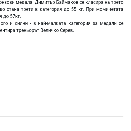
ронзови медала. Димитър Баймаков се класира на трето
що стана трети в категория до 55 кг. При момичетата
 до 57кг.
ного и силни - в най-малката категория за медали се
ментира треньорът Величко Серев.