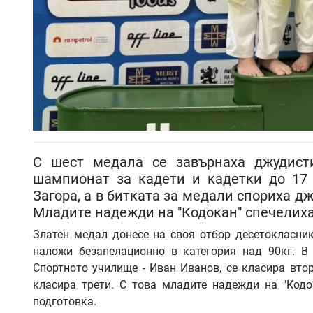
С шест медала се завърнаха джудист
шампионат за кадети и кадетки до 17 
Загора, а в битката за медали спориха д
Младите надежди на "Кодокан" спечелиха
Златен медал донесе на своя отбор десетокласни
наложи безапелационно в категория над 90кг. В
Спортното училище - Иван Иванов, се класира втор
класира трети. С това младите надежди на "Кодо
подготовка.