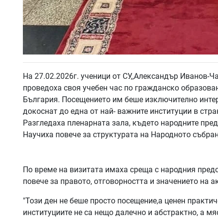
На 27.02.2026г. ученици от СУ,,Александър Иванов-Ч
проведоха своя учебен час по гражданско образова
България. Посещението им беше изключително интер
докоснат до една от най- важните институции в стра
Разгледаха пленарната зала, където народните пре
Научиха повече за структурата на Народното събран
По време на визитата имаха среща с народния пред
повече за правото, отговорността и значението на 
"Този ден не беше просто посещение,а ценен практич
институциите не са нещо далечно и абстрактно, а мя