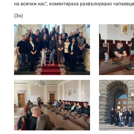
на всички нас", коментираха развълнувано чапаевц
(Зн)