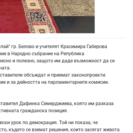
апай" гр. Белово и учителят Красимира Габерова
ние в Народно събрание на Република
есно и полезно, защото им даде възможност да се
ната.
дставители обсъждат и приемат законопроекти.
ие и за дейността на парламентарните комисии.
ставител Дафинка Семерджиева, която им разказа
активната гражданска позиция.
ески урок по демокрация. Той ни показа, че
сто, където се вземат решения, които засягат живота