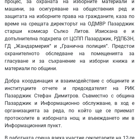
процес, за охраната на изборните материали и
машини, за осигуряване на обществения ред и
защитата на изборните права на гражданите, каза по
време на срещата директорът на ОДМВР Пазарджик
старши комисар Сълко Литов. Изискана е и
допълнителна подкрепа от ЦСПП Пазарджик, РДПБЗН,
ГД „Жандармерия“ и „Гранична полиция“. Предстои
охранителното обследване на помещенията за
гласуване и за съхранение на изборни книжа и
материали по общини.
Добра координация и взаимодействие с общините и
институциите отчете и председателят на РИК
Пазарджик Стефан Димитров. Съвместно с община
Пазарджик и Информационно обслужване, в ход е
организацията за реда, по който ще се приемат
протоколите в изборната нощ и въвеждането им в
Информационния пункт.
В работната среща взеха участие секретарите на 12-те