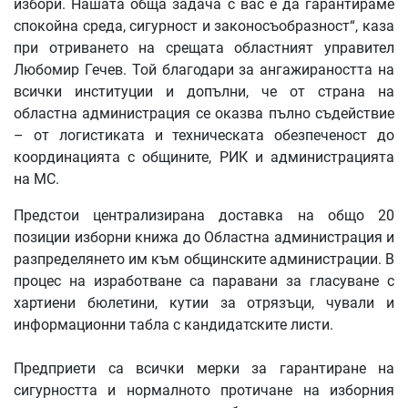
избори. Нашата обща задача с вас е да гарантираме
спокойна среда, сигурност и законосъобразност“, каза
при отриването на срещата областният управител
Любомир Гечев. Той благодари за ангажираността на
всички институции и допълни, че от страна на
областна администрация се оказва пълно съдействие
– от логистиката и техническата обезпеченост до
координацията с общините, РИК и администрацията
на МС.
Предстои централизирана доставка на общо 20
позиции изборни книжа до Областна администрация и
разпределянето им към общинските администрации. В
процес на изработване са паравани за гласуване с
хартиени бюлетини, кутии за отрязъци, чували и
информационни табла с кандидатските листи.
Предприети са всички мерки за гарантиране на
сигурността и нормалното протичане на изборния