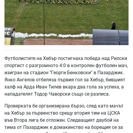
Футболистите на Хебър постигнаха победа над Рилски
спортист с разгромното 4:0 в контролен футболен мач,
изигран на стадион "Георги Бенковски" в Пазарджик.
Янко Ангелов отбеляза първия гол за Хебър, бившият
халф на Арда Иван Тилев вкара два гола за успеха, а
нападателят Тодор Чаворски също се разписа.
Проверката бе организирана бързо, след като мачът
на Хебър за първенство срещу втория тим на ЦСКА
във Втора лига бе отложен. Следващият двубой на
тима от Пазарджик е домакинство на борещия се за