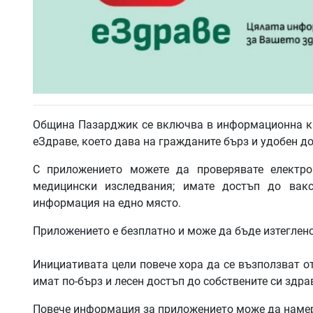
Община Пазарджик се включва в информационна к
еЗдраве, което дава на гражданите бърз и удобен 
С приложението можете да проверявате електро
медицински изследвания; имате достъп до вакс
информация на едно място.
Приложението е безплатно и може да бъде изтеглено о
Инициативата цели повече хора да се възползват о
имат по-бърз и лесен достъп до собствените си здра
Повече информация за приложението може да намер