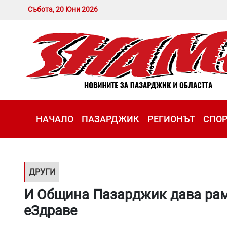
Събота, 20 Юни 2026
НАЧАЛО
ПАЗАРДЖИК
РЕГИОНЪТ
СПО
ДРУГИ
И Община Пазарджик дава ра
еЗдраве