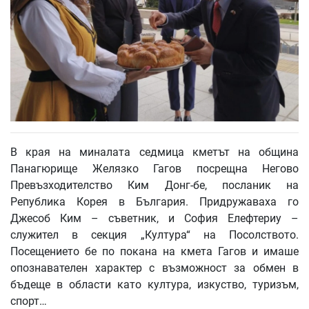
В края на миналата седмица кметът на община
Панагюрище Желязко Гагов посрещна Негово
Превъзходителство Ким Донг-бе, посланик на
Република Корея в България. Придружаваха го
Джесоб Ким – съветник, и София Елефтериу –
служител в секция „Култура“ на Посолството.
Посещението бе по покана на кмета Гагов и имаше
опознавателен характер с възможност за обмен в
бъдеще в области като култура, изкуство, туризъм,
спорт…