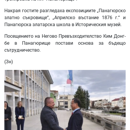
Накрая гостите разгледаха експозициите „Панагюрско
златно съкровище“, „Априлско въстание 1876 г.“ и
Панагюрска златарска школа в Историческия музей.
Посещението на Негово Превъзходителство Ким Донг-
бе в Панагюрище постави основа за бъдещо
сътрудничество.
(Зн)