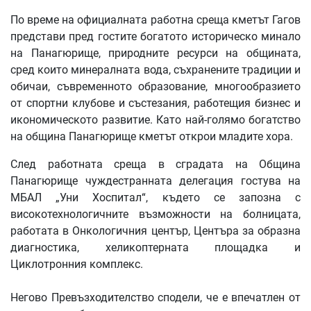
По време на официалната работна среща кметът Гагов
представи пред гостите богатото историческо минало
на Панагюрище, природните ресурси на общината,
сред които минералната вода, съхранените традиции и
обичаи, съвременното образование, многообразието
от спортни клубове и състезания, работещия бизнес и
икономическото развитие. Като най-голямо богатство
на община Панагюрище кметът открои младите хора.
След работната среща в сградата на Община
Панагюрище чуждестранната делегация гостува на
МБАЛ „Уни Хоспитал“, където се запозна с
високотехнологичните възможности на болницата,
работата в Онкологичния център, Центъра за образна
диагностика, хеликоптерната площадка и
Циклотронния комплекс.
Негово Превъзходителство сподели, че е впечатлен от