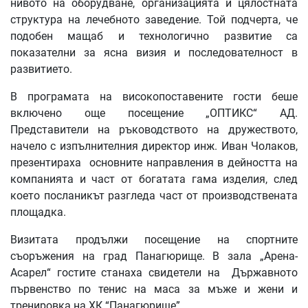
нивото на оборудване, организацията и цялостната
структура на лечебното заведение. Той подчерта, че
подобен мащаб и технологично развитие са
показателни за ясна визия и последователност в
развитието.
В програмата на високопоставените гости беше
включено още посещение „ОПТИКС“ АД.
Представители на ръководството на дружеството,
начело с изпълнителния директор инж. Иван Чолаков,
презентираха основните направления в дейността на
компанията и част от богатата гама изделия, след
което посланикът разгледа част от производствената
площадка.
Визитата продължи посещение на спортните
съоръжения на град Панагюрище. В зала „Арена-
Асарел“ гостите станаха свидетели на Държавното
първенство по тенис на маса за мъже и жени и
тренировка на ХК “Панагюрище”.