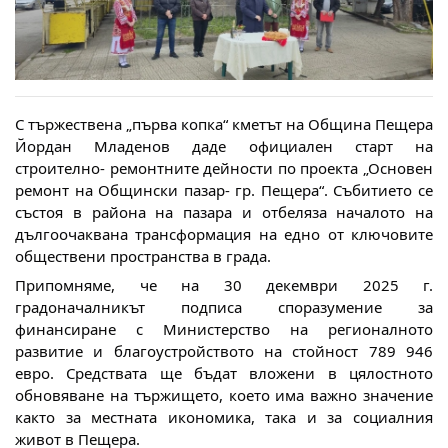
С тържествена „първа копка“ кметът на Община Пещера
Йордан Младенов даде официален старт на
строително- ремонтните дейности по проекта „Основен
ремонт на Общински пазар- гр. Пещера“. Събитието се
състоя в района на пазара и отбеляза началото на
дългоочаквана трансформация на едно от ключовите
обществени пространства в града.
Припомняме, че на 30 декември 2025 г.
градоначалникът подписа споразумение за
финансиране с Министерство на регионалното
развитие и благоустройството на стойност 789 946
евро. Средствата ще бъдат вложени в цялостното
обновяване на тържището, което има важно значение
както за местната икономика, така и за социалния
живот в Пещера.