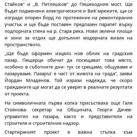
Стайков“ и „В. Петлешков“ до Пешеходния мост. Ще
бъдат подменени електрическите и ВиК мрежите, ще се
изгради опорен борд по протежение на ремонтирания
участък и ще бъде поставен предпазен парапет върху
подпорната стена на р. Стара река. Нови зелени площи
и зони за отдих ще допълнят модерната визия на
пространството.
„Ще бъде оформен изцяло нов облик на градския
пазар. Пещерци обичат да посещават това място,
особено в съботните дни- тук се срещаме, общуваме и
пазаруваме. Пазарът е част от живота на града“, заяви
Йордан Младенов. Той изрази надежда, че скоро
гражданите ще могат да се уверят в реалните резултати
от проекта.
На символичната първа копка присъстваха още Галя
Стоянова- секретар на Общината, Георги Дачев-
управител на пазара, както и представители на
строителя и строителния надзор.
Стартираният проект е важна стъпка към