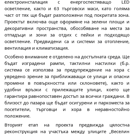
електроинсталация с енергоспестяващо LED
осветление, както и 63 търговски маси, като голяма
част от тях ще бъдат разположени под покритата зона.
Проектът включва още оформяне на зелени площи и
декоративни пространства, обособяване на места за
отпадъци и зони за отдих с пейки и подходящо
осветление. Предвидени са и системи за отопление,
вентилация и климатизация.
Особено внимание е отделено на достъпната среда. Ще
бъдат изградени рампи, тактилни настилки (б.р.
система се използва за предупреждение на хора с
увредено зрение за приближаващи се улици и опасни
промени в повърхността или склоновете), както и
удобни връзки с прилежащите улици, което ще
гарантира равнопоставен достъп за всички граждани. В
близост до пазара ще бъдат осигурени и паркоместа за
посетители, търговци и хора в неравностойно
положение.
Вторият етап на проекта предвижда цялостна
реконструкция на участъка между улиците „Веселин