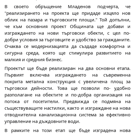
В своето обръщение Младенов подчерта, че
"реализирането на проекта ще придаде изцяло нов
облик на пазара и търговските площи." Той допълни,
че към основния проект Общината ще добави и
изграждането на нови търговски обекти, с цел по-
добри условия за търговците и удобство за гражданите.
Очаква се модернизацията да създаде комфортна и
сигурна среда, която ще стимулира развитието на
малкия и средния бизнес.
Проектът ще бъде реализиран на два основни етапа.
Първият включва изграждането на съвременна
покрита метална конструкция с увеличена площ за
търговски дейности. Това ще позволи по- удобно
разполагане на обектите и по-добра организация на
потока от посетители. Предвижда се подмяна на
съществуващите настилки, както и изграждане на нова
отводнителна канализационна система за ефективно
управление на дъждовните води.
В рамките на този етап ще бъде изградена нова