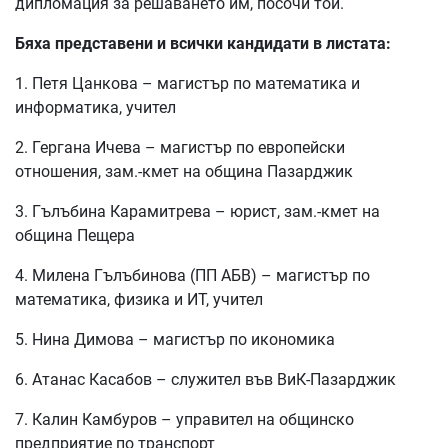
дипломация за решаването им, посочи той.
Бяха представени и всички кандидати в листата:
1. Петя Цанкова – магистър по математика и
информатика, учител
2. Гергана Ичева – магистър по европейски
отношения, зам.-кмет на община Пазарджик
3. Гълъбина Карамитрева – юрист, зам.-кмет на
община Пещера
4. Милена Гълъбинова (ПП АБВ) – магистър по
математика, физика и ИТ, учител
5. Нина Димова – магистър по икономика
6. Атанас Касабов – служител във ВиК-Пазарджик
7. Калин Камбуров – управител на общинско
предприятие по транспорт