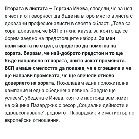
Втората в листата – Гергана Ичева
, сподели, че за нея
е чест и отговорност да бъде на второ място в листа с
доказани професионалисти в своята област. „Това са
хора, доказали, че БСП е тяхна кауза, за която ще се
борим заедно на предстоящите избори.
За мен
политиката не е цел, а средство да помогна на
хората. Вярвам, че най-доброто предстои и то ще
бъде направено от хората, които искат промяната.
БСП имаше смелостта да покаже, че е сгрешила и че
ще направи промяната, че ще спечели отново
доверието на хората.
Пожелавам една положителна
кампания и една обединена левица. Заедно ще
успеем“, убедена е Ичева, която е настоящ зам.-кмет
на община Пазарджик с ресор „Социални дейности и
здравеопазване“, родом от Пазарджик и е магистър по
европейски отношения.