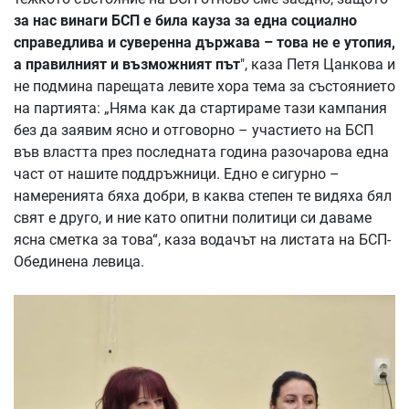
за нас винаги БСП е била кауза за една социално
справедлива и суверенна държава – това не е утопия,
а правилният и възможният път
", каза Петя Цанкова и
не подмина парещата левите хора тема за състоянието
на партията: „Няма как да стартираме тази кампания
без да заявим ясно и отговорно – участието на БСП
във властта през последната година разочарова една
част от нашите поддръжници. Едно е сигурно –
намеренията бяха добри, в каква степен те видяха бял
свят е друго, и ние като опитни политици си даваме
ясна сметка за това“, каза водачът на листата на БСП-
Обединена левица.