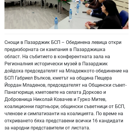
Снощи в Пазарджик БСП – Обединена левица откри
предизборната си кампания в Пазарджишка
област. На събитието в конферентната зала на
Регионалния исторически музей в Пазарджик
дойдоха председателят на Младежкото обединение на
БСП Габриел Вълков, кметът на община Пещера
Йордан Младенов, председателят на Общински съвет-
Панагюрище, кметовете на селата Дорково и
Добровница Николай Ковачев и Гурко Митев,
коалиционни партньори, общински съветници от БСП,
членове и симпатизанти на коалицията. По време на
откриването бяха представени всички 16 кандидати
за народни представители от листата.