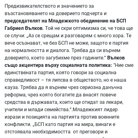
Предизвикателството и значението за
възстановяването на доверието подчерта и
председателят на Младежкото обединение на БСП
Габриел Вълков
. Той не скри оптимизма си, че това ще
се случи: „Аз се срещам и разговарям с много хора. Те
вече осъзнават, че без БСП не може, защото е партия
на нормалността и диалога. Трябва да си върнем
доверието, което загубихме през годините.“
Вълков
също акцентира върху социалната политика:
"Ние сме
единствената партия, която говори за социална
справедливост – тя липсва в обществото, но е наша
кауза. Трябва да я върнем чрез сериозна данъчна
реформа, чрез която богатите да внасят повече
средства в държавата, които ще отидат за лекари,
учители и млади семейства.“.Младежкият лидер
изрази и позицията на партията против военните
конфликти. „БСП като партия на мира, винаги е
отстоявала необходимостта от преговори и