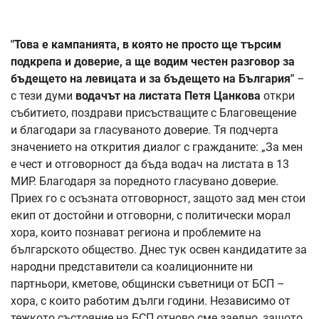
"Това е кампанията, в която не просто ще търсим
подкрепа и доверие, а ще водим честен разговор за
бъдещето на левицата и за бъдещето на България"
–
с тези думи
водачът на листата Петя Цанкова
откри
събитието, поздрави присъстващите с Благовещение
и благодари за гласуваното доверие. Тя подчерта
значението на открития диалог с гражданите: „За мен
е чест и отговорност да бъда водач на листата в 13
МИР. Благодаря за поредното гласувано доверие.
Приех го с осъзната отговорност, защото зад мен стои
екип от достойни и отговорни, с политически морал
хора, които познават региона и проблемите на
българското общество. Днес тук освен кандидатите за
народни представители са коалиционните ни
партньори, кметове, общински съветници от БСП –
хора, с които работим дълги години. Независимо от
тежкото състояние на БСП отново сме заедно, защото