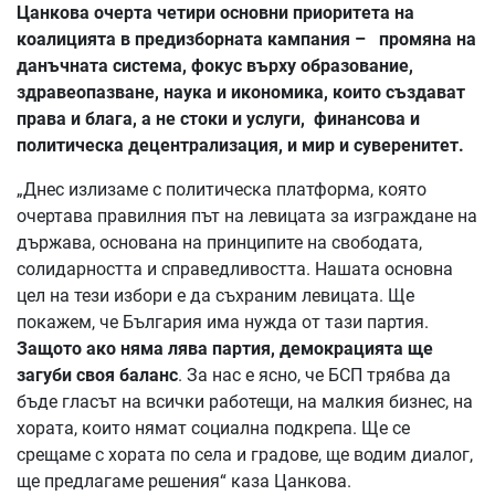
Цанкова очерта четири основни приоритета на
коалицията в предизборната кампания – промяна на
данъчната система, фокус върху образование,
здравеопазване, наука и икономика, които създават
права и блага, а не стоки и услуги, финансова и
политическа децентрализация, и мир и суверенитет.
„Днес излизаме с политическа платформа, която
очертава правилния път на левицата за изграждане на
държава, основана на принципите на свободата,
солидарността и справедливостта. Нашата основна
цел на тези избори е да съхраним левицата. Ще
покажем, че България има нужда от тази партия.
Защото ако няма лява партия, демокрацията ще
загуби своя баланс
. За нас е ясно, че БСП трябва да
бъде гласът на всички работещи, на малкия бизнес, на
хората, които нямат социална подкрепа. Ще се
срещаме с хората по села и градове, ще водим диалог,
ще предлагаме решения“ каза Цанкова.