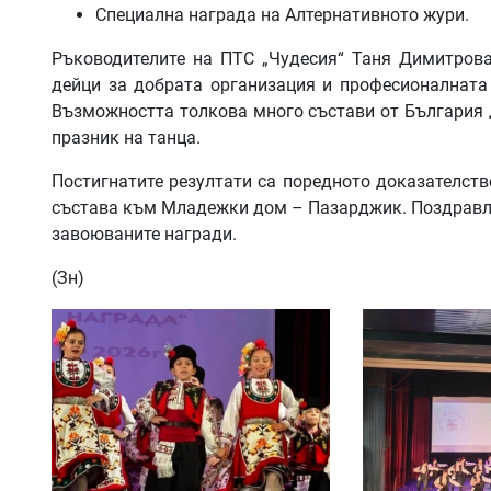
Специална награда на Алтернативното жури.
Ръководителите на ПТС „Чудесия“ Таня Димитрова
дейци за добрата организация и професионалната 
Възможността толкова много състави от България д
празник на танца.
Постигнатите резултати са поредното доказателств
състава към Младежки дом – Пазарджик. Поздравле
завоюваните награди.
(Зн)