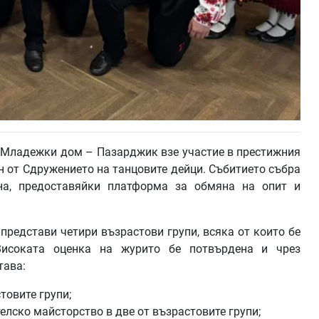
м Младежки дом – Пазарджик взе участие в престижния
н от Сдружението на танцовите дейци. Събитието събра
на, предоставяйки платформа за обмяна на опит и
представи четири възрастови групи, всяка от които бе
Високата оценка на журито бе потвърдена и чрез
тава:
товите групи;
елско майсторство в две от възрастовите групи;