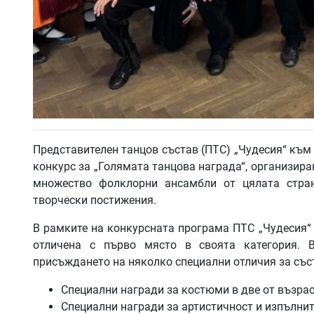
Представителен танцов състав (ПТС) „Чудесия“ къ
конкурс за „Голямата танцова награда“, организира
множество фолклорни ансамбли от цялата стра
творчески постижения.
В рамките на конкурсната програма ПТС „Чудесия“ 
отличена с първо място в своята категория. 
присъждането на няколко специални отличия за със
Специални награди за костюми в две от възрас
Специални награди за артистичност и изпълнит