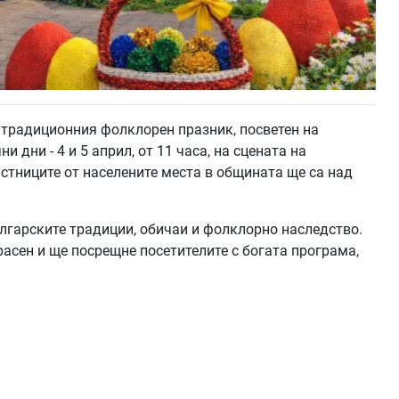
 традиционния фолклорен празник, посветен на
 дни - 4 и 5 април, от 11 часа, на сцената на
астниците от населените места в общината ще са над
лгарските традиции, обичаи и фолклорно наследство.
асен и ще посрещне посетителите с богата програма,