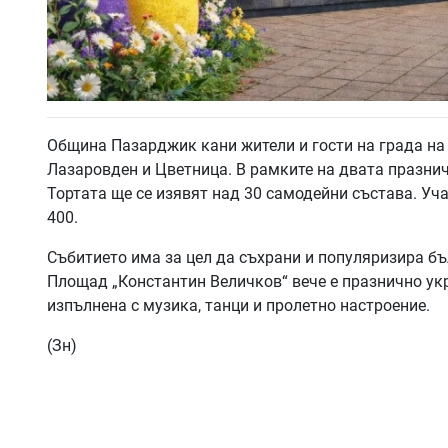
Община Пазарджик кани жители и гости на града на
Лазаровден и Цветница. В рамките на двата празнични
Тортата ще се изявят над 30 самодейни състава. Уч
400.
Събитието има за цел да съхрани и популяризира бъ
Площад „Константин Величков“ вече е празнично укр
изпълнена с музика, танци и пролетно настроение.
(Зн)