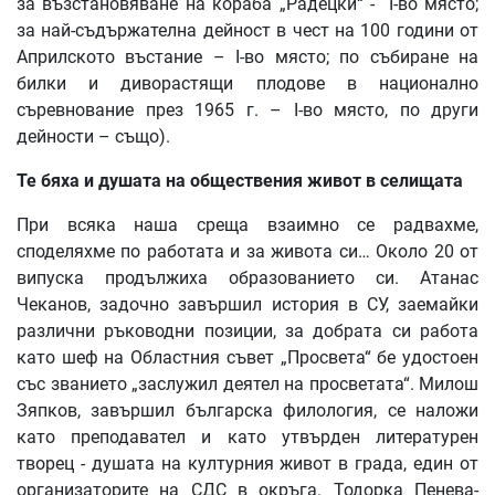
за възстановяване на кораба „Радецки“ - I-во място;
за най-съдържателна дейност в чест на 100 години от
Априлското въстание – I-во място; по събиране на
билки и диворастящи плодове в национално
съревнование през 1965 г. – I-во място, по други
дейности – също).
Те
бяха
и
душата
на
обществения
живот
в
селищата
При всяка наша среща взаимно се радвахме,
споделяхме по работата и за живота си… Около 20 от
випуска продължиха образованието си. Атанас
Чеканов, задочно завършил история в СУ, заемайки
различни ръководни позиции, за добрата си работа
като шеф на Областния съвет „Просвета“ бе удостоен
със званието „заслужил деятел на просветата“. Милош
Зяпков, завършил българска филология, се наложи
като преподавател и като утвърден литературен
творец - душата на културния живот в града, един от
организаторите на СДС в окръга. Тодорка Пенева-