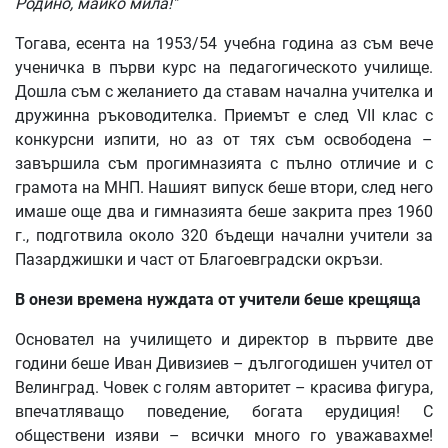
Родино
,
майко
мила
!"
Тогава, есента на 1953/54 учебна година аз съм вече
ученичка в първи курс на педагогическото училище.
Дошла съм с желанието да ставам начална учителка и
дружинна ръководителка. Приемът е след VII клас с
конкурсни изпити, но аз от тях съм освободена –
завършила съм прогимназията с пълно отличие и с
грамота на МНП. Нашият випуск беше втори, след него
имаше още два и гимназията беше закрита през 1960
г., подготвила около 320 бъдещи начални учители за
Пазарджишки и част от Благоевградски окръзи.
В
онези
времена
нуждата
от
учители
беше
крещяща
Основател на училището и директор в първите две
години беше Иван Дивизиев – дългогодишен учител от
Велинград. Човек с голям авторитет – красива фигура,
впечатляващо поведение, богата ерудиция! С
обществени изяви – всички много го уважавахме!