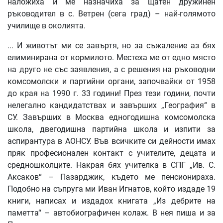
наложиха и ме назначиха за щатен дружинен
ръководител в с. Ветрен (сега град) – най-голямото
училище в околията.
... И животът ми се завъртя, но за съжаление аз бях
елиминирана от кормилото. Местеха ме от едно място
на друго не със заявления, а с решения на ръководни
комсомолски и партийни органи, започвайки от 1958
до края на 1990 г. 33 години! През тези години, почти
нелегално кандидатствах и завърших „География“ в
СУ. Завърших в Москва едногодишна комсомолска
школа, двегодишна партийна школа и изпити за
аспирантура в АОНСУ. Във всичките си дейности имах
пряк професионален контакт с учителите, децата и
средношколците. Накрая бях учителка в СПГ „Ив. С.
Аксаков“ – Пазарджик, където ме пенсионираха.
Подобно на съпруга ми Иван Игнатов, който издаде 19
книги, написах и издадох книгата „Из дебрите на
паметта“ – автобиографичен колаж. В нея пиша и за