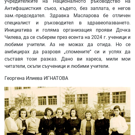
учредителките на Националното ръководство на
Антифашисткия съюз, където, без заплата, е негов
зам.-председател. Здравка Масларова бе отличен
специалист и ръководител в здравеопазването.
Инициатива и голяма организация прояви Дочка
Чилева, да се съберем през есента на 2024 г. ученици и
любими учители. Аз не можах да отида. Но се
амбицирах да разровя „спомените“ си и успях да
съставя този разказ. Дано ви хареса, мили мои
читатели, скъпи съученици и любими учители.
Георгена Илиева ИГНАТОВА