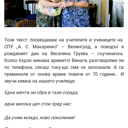
Този текст посвещавам на учителите и учениците на
СПУ „А. С. Макаренко" – Велинград, а поводът е
рожденият ден на Веселина Груева – съученичка.
Колко бързо минава времето! Винаги, разговаряме ли
по телефона, сякаш току-що сме се запознали. А са
преминали от онова време повече от 70 години... И
звучи химна на нашето училище:
Една
мечта
ни
сбра
в
тази
сграда
,
една
висока
цел
стои
пред
нас
:
Да
учим
младо
,
ново
поколение
!