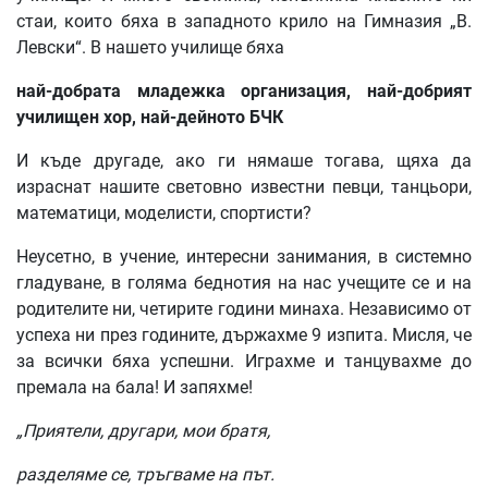
стаи, които бяха в западното крило на Гимназия „В.
Левски“. В нашето училище бяха
най
-
добрата
младежка
организация
,
най
-
добрият
училищен
хор
,
най
-
дейното
БЧК
И къде другаде, ако ги нямаше тогава, щяха да
израснат нашите световно известни певци, танцьори,
математици, моделисти, спортисти?
Неусетно, в учение, интересни занимания, в системно
гладуване, в голяма беднотия на нас учещите се и на
родителите ни, четирите години минаха. Независимо от
успеха ни през годините, държахме 9 изпита. Мисля, че
за всички бяха успешни. Играхме и танцувахме до
премала на бала! И запяхме!
„
Приятели
,
другари
,
мои
братя
,
разделяме
се
,
тръгваме
на
път
.