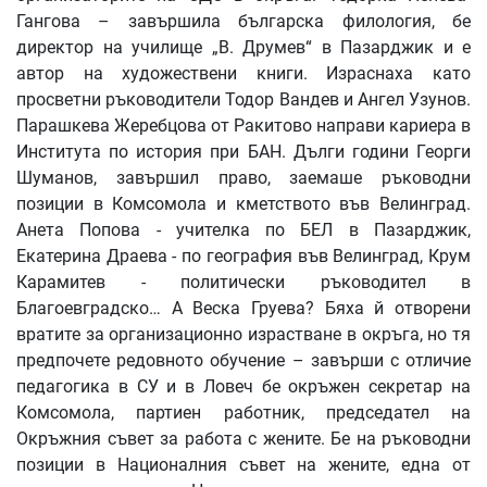
Гангова – завършила българска филология, бе
директор на училище „В. Друмев“ в Пазарджик и е
автор на художествени книги. Израснаха като
просветни ръководители Тодор Вандев и Ангел Узунов.
Парашкева Жеребцова от Ракитово направи кариера в
Института по история при БАН. Дълги години Георги
Шуманов, завършил право, заемаше ръководни
позиции в Комсомола и кметството във Велинград.
Анета Попова - учителка по БЕЛ в Пазарджик,
Екатерина Драева - по география във Велинград, Крум
Карамитев - политически ръководител в
Благоевградско… А Веска Груева? Бяха й отворени
вратите за организационно израстване в окръга, но тя
предпочете редовното обучение – завърши с отличие
педагогика в СУ и в Ловеч бе окръжен секретар на
Комсомола, партиен работник, председател на
Окръжния съвет за работа с жените. Бе на ръководни
позиции в Националния съвет на жените, една от