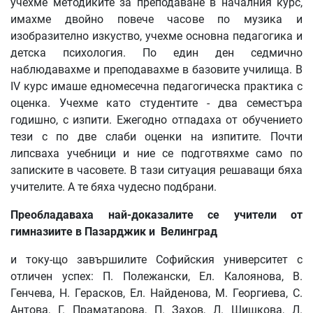
учехме методиките за преподаване в началния курс,
имахме двойно повече часове по музика и
изобразително изкуство, учехме основна педагогика и
детска психология. По един ден седмично
наблюдавахме и преподавахме в базовите училища. В
IV курс имаше едномесечна педагогическа практика с
оценка. Учехме като студентите - два семестъра
годишно, с изпити. Ежегодно отпадаха от обучението
тези с по две слаби оценки на изпитите. Почти
липсваха учебници и ние се подготвяхме само по
записките в часовете. В тази ситуация решаващи бяха
учителите. А те бяха чудесно подбрани.
Преобладаваха
най
-
доказалите
се
учители
от
гимназиите
в
Пазарджик
и
Велинград
и току-що завършилите Софийския университет с
отличен успех: П. Полежански, Ел. Калоянова, В.
Генчева, Н. Герасков, Ел. Найденова, М. Георгиева, С.
Антова, Г. Праматарова, П. Захов, Л. Шишкова, Л.