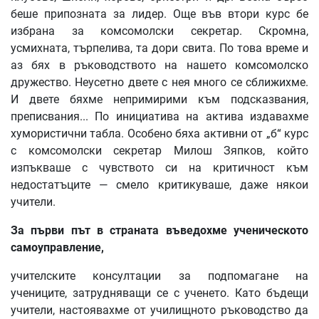
беше припозната за лидер. Още във втори курс бе
избрана за комсомолски секретар. Скромна,
усмихната, търпелива, та дори свита. По това време и
аз бях в ръководството на нашето комсомолско
дружество. Неусетно двете с нея много се сближихме.
И двете бяхме непримирими към подсказвания,
преписвания... По инициатива на актива издавахме
хумористични табла. Особено бяха активни от „б“ курс
с комсомолски секретар Милош Зяпков, който
изпъкваше с чувството си на критичност към
недостатъците — смело критикуваше, даже някои
учители.
За
първи
път
в
страната
въведохме
ученическото
самоуправление
,
учителските консултации за подпомагане на
учениците, затрудняващи се с ученето. Като бъдещи
учители, настоявахме от училищното ръководство да