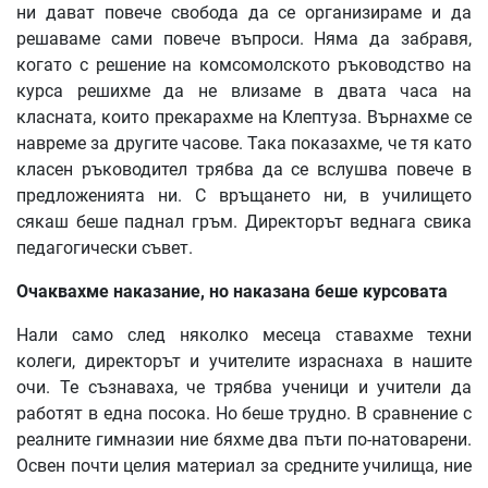
ни дават повече свобода да се организираме и да
решаваме сами повече въпроси. Няма да забравя,
когато с решение на комсомолското ръководство на
курса решихме да не влизаме в двата часа на
класната, които прекарахме на Клептуза. Върнахме се
навреме за другите часове. Така показахме, че тя като
класен ръководител трябва да се вслушва повече в
предложенията ни. С връщането ни, в училището
сякаш беше паднал гръм. Директорът веднага свика
педагогически съвет.
Очаквахме
наказание
,
но
наказана
беше
курсовата
Нали само след няколко месеца ставахме техни
колеги, директорът и учителите израснаха в нашите
очи. Те съзнаваха, че трябва ученици и учители да
работят в една посока. Но беше трудно. В сравнение с
реалните гимназии ние бяхме два пъти по-натоварени.
Освен почти целия материал за средните училища, ние