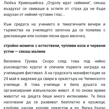
Любка Кривошийска „Отдолу идат сеймени", сякаш
въздухът се свиваше в ъглите от страх да не бъде
издухан от нейния чутовен глас...
Към средата на учението в тематичните вечери и
тържества на училището започна да се появява с
декламации или солови песни едно височко,
стройно
момиче
с
естествени
,
чупливи
коси
и
червени
устни
—
сякаш
малини
Веселина Груева. Скоро след това под нейно
ръководство курсът ѝ спечели първата награда на
училищния фестивал. А на градската манифестация за
24 май я видяхме да свири в оркестъра на Чепинското
училище. В това училище е била душата на
организирания извънкласен живот. А по онова време
животът на децата беше много интензивен. Те бяха
насочвани да се развиват безплатно в кръжоци,
клубове, школи, хорове, оркестри и др. Веска бързо