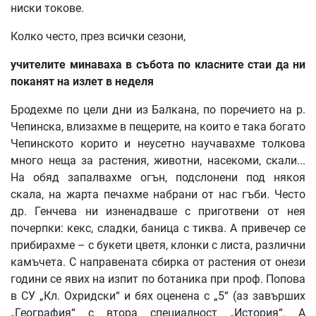
ниски токове.
Колко често, през всички сезони,
учителите
минаваха
в
събота
по
класните
стаи
да
ни
поканят
на
излет
в
неделя
Бродехме по цели дни из Балкана, по поречието на р.
Чепинска, влизахме в пещерите, на които е така богато
Чепинското корито и неусетно научавахме толкова
много неща за растения, животни, насекоми, скали...
На обяд запалвахме огън, подслонени под някоя
скала, на жарта печахме набрани от нас гъби. Често
др. Генчева ни изненадваше с приготвени от нея
почерпки: кекс, сладки, баница с тиква. А привечер се
прибирахме – с букети цветя, клонки с листа, различни
камъчета. С направената сбирка от растения от онези
години се явих на изпит по ботаника при проф. Попова
в СУ „Кл. Охридски“ и бях оценена с „5“ (аз завърших
„География“ с втора специалност „История“. А