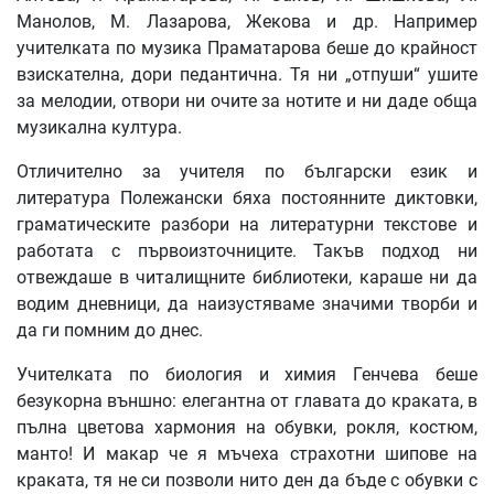
Манолов, М. Лазарова, Жекова и др. Например
учителката по музика Праматарова беше до крайност
взискателна, дори педантична. Тя ни „отпуши“ ушите
за мелодии, отвори ни очите за нотите и ни даде обща
музикална култура.
Отличително за учителя по български език и
литература Полежански бяха постоянните диктовки,
граматическите разбори на литературни текстове и
работата с първоизточниците. Такъв подход ни
отвеждаше в читалищните библиотеки, караше ни да
водим дневници, да наизустяваме значими творби и
да ги помним до днес.
Учителката по биология и химия Генчева беше
безукорна външно: елегантна от главата до краката, в
пълна цветова хармония на обувки, рокля, костюм,
манто! И макар че я мъчеха страхотни шипове на
краката, тя не си позволи нито ден да бъде с обувки с