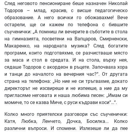
След неговото пенсиониране беше назначен Николай
Тодоров – млад, красив, с висше педагогическо
образование. А него всички го обожавахме! Вече
остарели, ще си кажем по телефона с бившите
съученички: „А помниш ли вечерите в съботите в стола
на гимназията, посветени на Вапцаров, Смирненски,
Макаренко, на народната музика? След богатите
програми, които подготвяхме, се разчистваше място
за маса и стол в средата. И на стола, върху нея,
сядаше Тодоров с акордеон в ръцете. Започваха хора
и танци до началото на вечерния час?“. От другата
страна на телефона: „Но ние не си тръгвахме, докато
директорът не изсвиреше и не изпееше, а ние да му
пригласяме неговата и наша любима песен: „Имам си
момиче, то се казва Миче, с руси къдрави коси“…“.
Колко много приятелски разговори със съученички:
Катя, Любка, Ленчето, Дочка, Босилка... Колко
различни въпроси. И спомени. Излезеше ли да пее