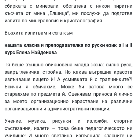
сбирката с минерали, обогатена с някои пиритни
късчета от мина „Елшица“, ми послужи да подготвя
изпита по минералогия и кристалография.
Възхита изпитвам и сега към
нашата
класна
и
преподавателка
по
руски
език
в
I
и
II
курс
Елена
Найденова
Тя беше външно обикновена млада жена: силно руса,
закръгленичка, стройна. Но каква вътрешна красота
излъчваше лицето ѝ! А усмивката ѝ с трапчинките?!
Всички я обичахме. Може би затова много се
стараехме по предмета ѝ. Оценявам приноса ѝ лично
за моето организационно израстване на различни
организационни и административни позиции.
Учение, музика, рисунки и изложби, спортни
състезания, излети – това беше педагогическото ни
училище! И много светлина, изпълнила класните ни