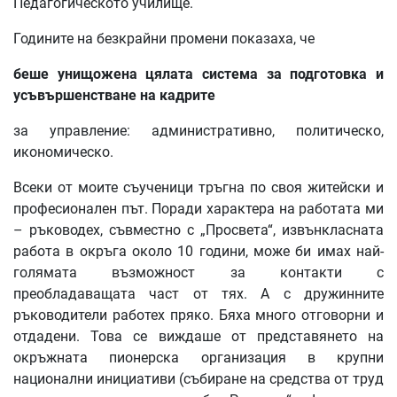
Педагогическото училище.
Годините на безкрайни промени показаха, че
беше
унищожена
цялата
система
за
подготовка
и
усъвършенстване
на
кадрите
за управление: административно, политическо,
икономическо.
Всеки от моите съученици тръгна по своя житейски и
професионален път. Поради характера на работата ми
– ръководех, съвместно с „Просвета“, извънкласната
работа в окръга около 10 години, може би имах най-
голямата възможност за контакти с
преобладаващата част от тях. А с дружинните
ръководители работех пряко. Бяха много отговорни и
отдадени. Това се виждаше от представянето на
окръжната пионерска организация в крупни
национални инициативи (събиране на средства от труд