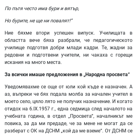
По
пътя
често
има
бури
и
вятър
,
Но
бурите
,
не
ще
ни
повалят
!“
Ние бяхме втори успешен випуск. Училищата в
областта вече бяха разбрали, че педагогическото
училище подготвя добри млади кадри. Те, жадни за
редовни и подготвени учители, ни чакаха с горещи
искания на много места.
За
всички
имаше
предложения
в
„
Народна
просвета
“
Уведомявахме се още от юли кой къде е назначен. А
аз, въпреки че бях подала молба за начален учител в
моето село, цяло лято не получих назначение. И когато
отидох на 6.IX.1957 г., една седмица след началото на
учебната година, в отдел „Просвета“, началникът ме
повика, за да ми предаде, че за мене не могат да се
разберат с ОК на ДСНМ „кой да ме вземе“. От ДСНМ се