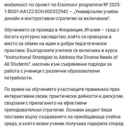
мобилност по проект по Erasmus+ programme № 2025-
1-BG01-KA122-SCH-000322942 – „Универсален учебен
дизайн и инструктивни стратегии за включване“.
Обучението се проведе в Флоренция, Италия – град с
богато културно наследство, който се превърна в
място за обмен на идеи и добри педагогически
практики. Българските учители се включиха в курса
“Instructional Strategies to Address the Diverse Needs of
All Students”, насочен към съвременни подходи за
работа с ученици с различни образователни
потребности.
По време на обучението участниците преминаха през
интерактивни сесии, практически дейности и дискусии,
свързани с прилагането на ефективни
преподавателски стратегии. Основен акцент беше
поставен върху създаването на приобщаваща учебна
среда, в която всеки ученик получава подкрепа според