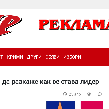
РТ
КРИМИ
ДРУГИ
ОБЯВИ
ИЗБОРИ
 да разкаже как се става лидер
25 апр