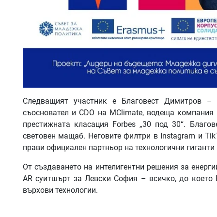
Следващият участник е Благовест Димитров – 
съосновател и CDO на MClimate, водеща компания в
престижната класация Forbes „30 под 30“. Благов
световен мащаб. Неговите филтри в Instagram и Ti
прави официален партньор на технологични гиганти к
От създаването на интелигентни решения за енерги
AR суитшърт за Левски София – всичко, до което 
върхови технологии.