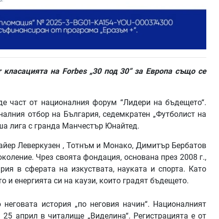
 класацията на Forbes „30 под 30“ за Европа също се
е част от националния форум “Лидери на бъдещето“.
налния отбор на България, седемкратен „Футболист на
ша лига с гранда Манчестър Юнайтед.
айер Леверкузен , Тотнъм и Монако, Димитър Бербатов
коление. Чрез своята фондация, основана през 2008 г.,
рия в сферата на изкуствата, науката и спорта. Като
о и енергията си на каузи, които градят бъдещето.
 неговата история „по неговия начин“. Националният
25 април в читалище „Виделина“. Регистрацията е от