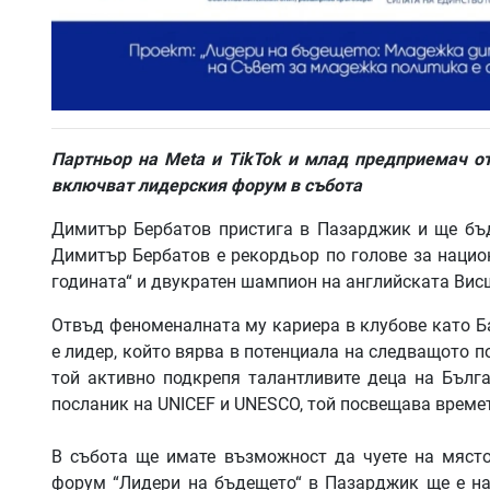
Партньор на Meta и TikTok и млад предприемач от
включват лидерския форум в събота
Димитър Бербатов пристига в Пазарджик и ще бъд
Димитър Бербатов е рекордьор по голове за нацио
годината“ и двукратен шампион на английската Вис
Отвъд феноменалната му кариера в клубове като Б
е лидер, който вярва в потенциала на следващото по
той активно подкрепя талантливите деца на Бълга
посланик на UNICEF и UNESCO, той посвещава времет
В събота ще имате възможност да чуете на място
форум “Лидери на бъдещето“ в Пазарджик ще е на 