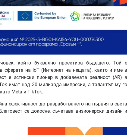
човек, който буквално проектира бъдещето. Той е
 сферата на IoT (Интернет на нещата), както и име в
ест е истински пионер в добавената реалност (AR) в
kTok имат над 30 милиарда импресии, а талантът му го
ато Meta и TikTok.
йна ефективност до разработването на първия в света
Благовест се докосне, съчетава визионерски дизайн и