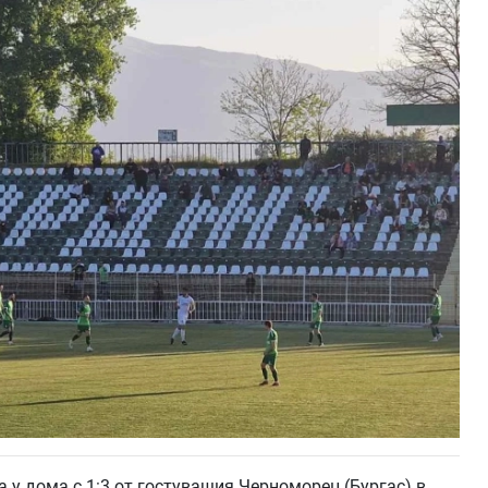
 у дома с 1:3 от гостуващия Черноморец (Бургас) в