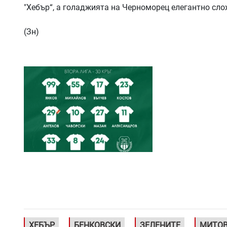
"Хебър“, а голаджията на Черноморец елегантно сло
(Зн)
ХЕБЪР
БЕНКОВСКИ
ЗЕЛЕНИТЕ
МИТО