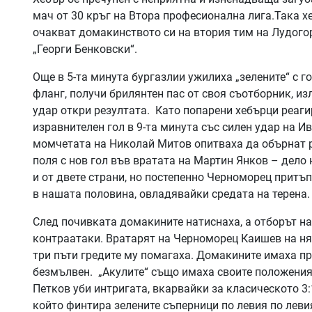
мач от 30 кръг на Втора професионална лига.Така х
очакват домакинството си на втория тим на Лудогоре
„Георги Бенковски“.
Още в 5-та минута бургазлии ужилиха „зелените“ с г
фланг, получи брилянтен пас от своя съотборник, из
удар откри резултата. Като попарени хебърци реаги
изравнителен гол в 9-та минута със силен удар на И
момчетата на Николай Митов опитваха да обърнат р
поля с нов гол във вратата на Мартин Янков – дело
и от двете страни, но постепенно Черноморец притъп
в нашата половина, овладявайки средата на терена.
След почивката домакините натиснаха, а отборът на
контраатаки. Вратарят на Черноморец Каишев на ня
три пъти гредите му помагаха. Домакините имаха пре
безмълвен. „Акулите“ също имаха своите положения
Петков уби интригата, вкарвайки за класическото 3:
който финтира зелените съперници по левия по леви