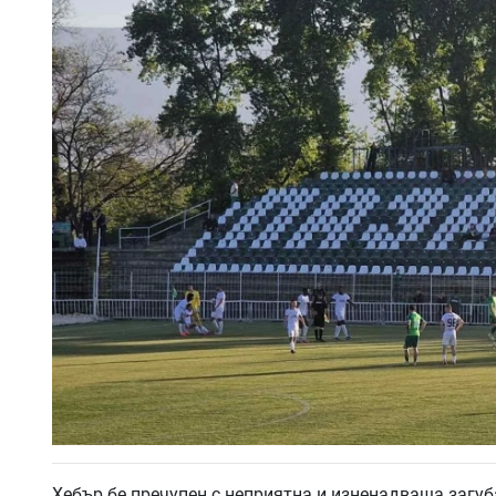
Хебър бе пречупен с неприятна и изненадваща загуба