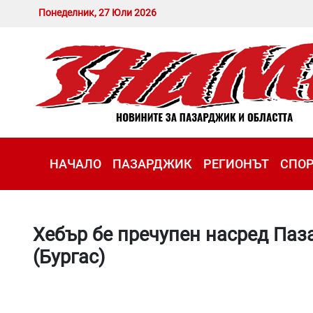
Понеделник, 27 Юли 2026
НАЧАЛО
ПАЗАРДЖИК
РЕГИОНЪТ
СПО
Хебър бе пречупен насред Паз
(Бургас)