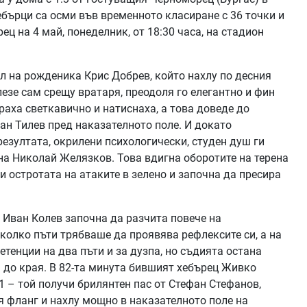
ебърци са осми във временното класиране с 36 точки и
ц на 4 май, понеделник, от 18:30 часа, на стадион
ол на рожденика Крис Добрев, който нахлу по десния
лезе сам срещу вратаря, преодоля го елегантно и фин
раха светкавично и натиснаха, а това доведе до
ван Тилев пред наказателното поле. И докато
езултата, окрилени психологически, студен душ ги
 на Николай Желязков. Това вдигна оборотите на терена
и остротата на атаките в зелено и започна да пресира
 Иван Колев започна да разчита повече на
колко пъти трябваше да проявява рефлексите си, а на
тенции на два пъти и за дузпа, но съдията остана
 до края. В 82-та минута бившият хебърец Живко
1 – той получи брилянтен пас от Стефан Стефанов,
я фланг и нахлу мощно в наказателното поле на