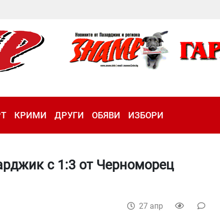
РТ
КРИМИ
ДРУГИ
ОБЯВИ
ИЗБОРИ
арджик с 1:3 от Черноморец
27 апр