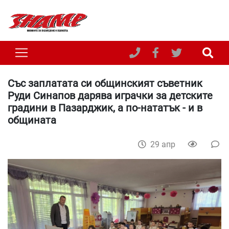
Със заплатата си общинският съветник
Руди Синапов дарява играчки за детските
градини в Пазарджик, а по-нататък - и в
общината
29 апр