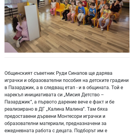
Общинският съветник Руди Синапов ще дарява
играчки и образователни пособия на детските градини
в Пазарджик, а в следващ етап - и в общината. Той е
нарекъл инициативата си „Мисия Детство –
Пазарджик“, а първото дарение вече е факт и бе
реализирано в ДГ „Калина Малина“. Там бяха
предоставени дървени Монтесори играчки и
образователни материали, предназначени за
ежедневната работа с децата. Подборът им е