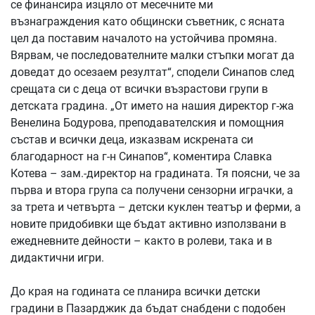
се финансира изцяло от месечните ми
възнаграждения като общински съветник, с ясната
цел да поставим началото на устойчива промяна.
Вярвам, че последователните малки стъпки могат да
доведат до осезаем резултат“, сподели Синапов след
срещата си с деца от всички възрастови групи в
детската градина. „От името на нашия директор г-жа
Венелина Бодурова, преподавателския и помощния
състав и всички деца, изказвам искрената си
благодарност на г-н Синапов“, коментира Славка
Котева – зам.-директор на градината. Тя поясни, че за
първа и втора група са получени сензорни играчки, а
за трета и четвърта – детски куклен театър и ферми, а
новите придобивки ще бъдат активно използвани в
ежедневните дейности – както в ролеви, така и в
дидактични игри.
До края на годината се планира всички детски
градини в Пазарджик да бъдат снабдени с подобен