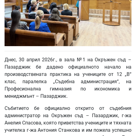
Днес, 30 април 2026г., в зала №1 на Окръжен съд –
Пазарджик бе дадено официалното начало на
производствената практика на учениците от 12 „В“
клас, паралелка „Съдебна администрация“, на
Професионална гимназия по икономика и
мениджмънт – Пазарджик.
Събитието бе официално открито от съдебния
администратор на Окръжен съд – Пазарджик, г-жа
Анелия Спасова, която приветства учениците и тяхната
учителка г-жа Антония Станкова и им пожела успешно