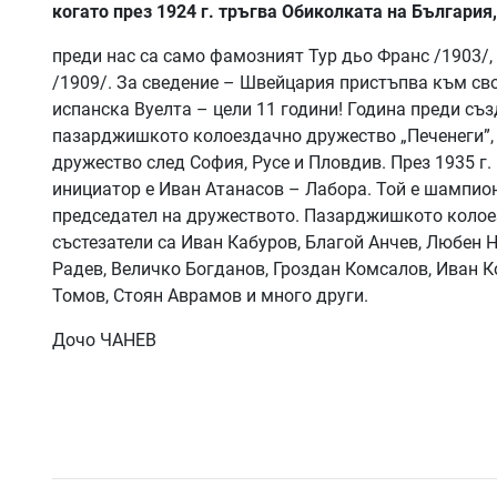
когато през 1924 г. тръгва Обиколката на България,
преди нас са само фамозният Тур дьо Франс /1903/,
/1909/. За сведение – Швейцария пристъпва към свое
испанска Вуелта – цели 11 години! Година преди съ
пазарджишкото колоездачно дружество „Печенеги”, 
дружество след София, Русе и Пловдив. През 1935 г
инициатор е Иван Атанасов – Лабора. Той е шампион
председател на дружеството. Пазарджишкото колоез
състезатели са Иван Кабуров, Благой Анчев, Любен
Радев, Величко Богданов, Гроздан Комсалов, Иван К
Томов, Стоян Аврамов и много други.
Дочо ЧАНЕВ