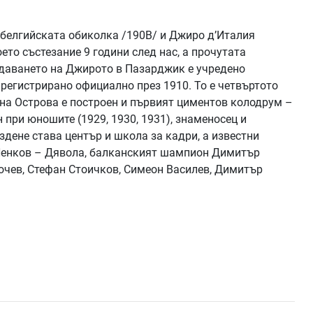
 белгийската обиколка /190В/ и Джиро д’Италия
то състезание 9 години след нас, а прочутата
здаването на Джирото в Пазарджик е учредено
регистрирано официално през 1910. То е четвъртото
. на Острова е построен и първият циментов колодрум –
 при юношите (1929, 1930, 1931), знаменосец и
дене става център и школа за кадри, а известни
 Ненков – Дявола, балканският шампион Димитър
очев, Стефан Стоичков, Симеон Василев, Димитър