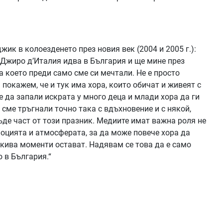
ик в колоезденето през новия век (2004 и 2005 г.):
е Джиро д’Италия идва в България и ще мине през
а което преди само сме си мечтали. Не е просто
 покажем, че и тук има хора, които обичат и живеят с
 да запали искрата у много деца и млади хора да ги
 сме тръгнали точно така с вдъхновение и с някой,
бъде част от този празник. Медиите имат важна роля не
моцията и атмосферата, за да може повече хора да
акива моменти остават. Надявам се това да е само
 в България.“