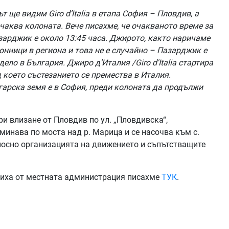
т ще видим Giro d’Italia в етапа София – Пловдив, а
чаква колоната. Вече писахме, че очакваното време за
Пазарджик е около 13:45 часа. Джирото, както наричаме
нници в региона и това не е случайно – Пазарджик е
ло в България. Джиро д’Италия /Giro d'Italia стартира
д което състезанието се премества в Италия.
лгарска земя е в София, преди колоната да продължи
и влизане от Пловдив по ул. „Пловдивска“,
реминава по моста над р. Марица и се насочва към с.
осно организацията на движението и съпътстващите
виха от местната администрация писахме
ТУК
.