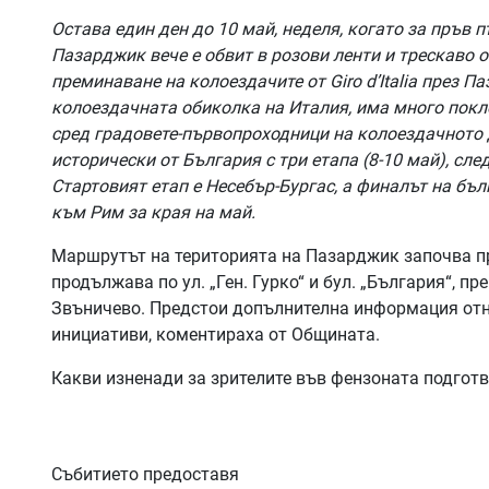
Остава един ден до 10 май, неделя, когато за пръв пъ
Пазарджик вече е обвит в розови ленти и трескаво о
преминаване на колоездачите от Giro d’Italia през 
колоездачната обиколка на Италия, има много покло
сред градовете-първопроходници на колоездачното де
исторически от България с три етапа (8-10 май), сле
Стартовият етап е Несебър-Бургас, а финалът на бъ
към Рим за края на май.
Маршрутът на територията на Пазарджик започва пр
продължава по ул. „Ген. Гурко“ и бул. „България“, п
Звъничево. Предстои допълнителна информация отн
инициативи, коментираха от Общината.
Какви изненади за зрителите във фензоната подгот
Събитието предоставя