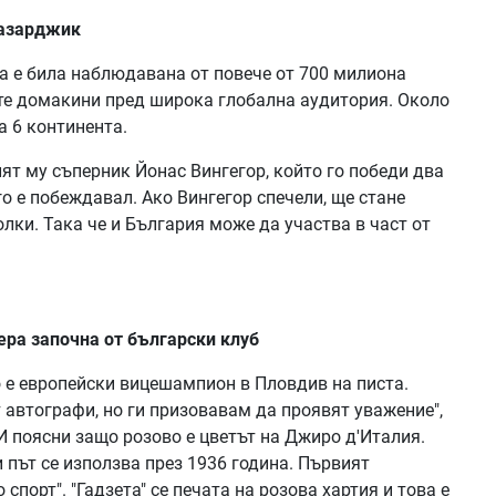
Пазарджик
а е била наблюдавана от повече от 700 милиона
ете домакини пред широка глобална аудитория. Около
а 6 континента.
ят му съперник Йонас Вингегор, който го победи два
го е побеждавал. Ако Вингегор спечели, ще стане
лки. Така че и България може да участва в част от
ера започна от български клуб
о е европейски вицешампион в Пловдив на писта.
т автографи, но ги призовавам да проявят уважение",
И поясни защо розово е цветът на Джиро д'Италия.
път се използва през 1936 година. Първият
 спорт". "Гадзета" се печата на розова хартия и това е