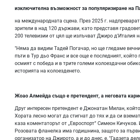
изключителна възможност за популяризиране на 
на международната сцена. През 2025 г. надпреварат
зрители в над 120 държави, като представя градов
200 телевизии от цял ще излъчват Джиро д'Италия н
"Няма да видим Тадей Погачар, но ще гледаме вечни
пъти в Тур дьо Франс и все още е последният, който 
осмият с победа и в трите големи колоездачни обико
историята на колоезденето.
Жоао Алмейда също е претендент, а неговата кари
Друг интересен претендент е Джонатан Милан, койт
Хората лесно могат да стигнат до тях и да си взема
каза коментаторът от „Евроспорт“ Симеон Кичуков. 
Розовата фланелка има годишнина, защото за първи 
организатор на Джирото, а и до днес, е, "Гадзета дело