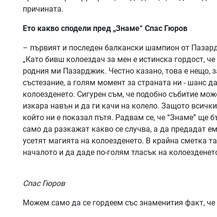
причината.
Ето какво сподели пред „Знаме“ Спас Гюров
– първият и последен балкански шампион от Пазардж
„Като бивш колоездач за мен е истинска гордост, ч
родния ми Пазарджик. Честно казано, това е нещо, з
състезание, а голям момент за страната ни - шанс да
колоезденето. Сигурен съм, че подобно събитие може
изкара навън и да ги качи на колело. Защото всички
който ни е показал пътя. Радвам се, че “Знаме” ще 
само да разкажат какво се случва, а да предадат е
усетят магията на колоезденето. В крайна сметка т
началото и да даде по-голям тласък на колоезденето
Спас Гюров
Можем само да се гордеем със знаменития факт, че