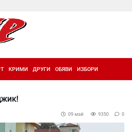
РТ
КРИМИ
ДРУГИ
ОБЯВИ
ИЗБОРИ
джик!
09 май
9350
0