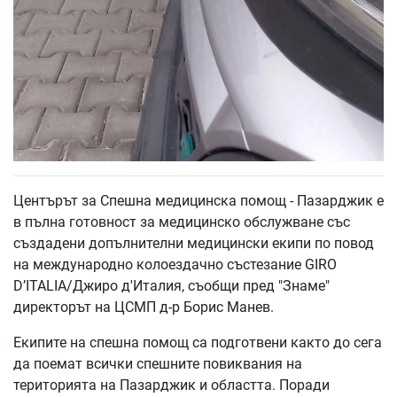
Центърът за Спешна медицинска помощ - Пазарджик е
в пълна готовност за медицинско обслужване със
създадени допълнителни медицински екипи по повод
на международно колоездачно състезание GIRO
D’ITALIA/Джиро д'Италия, съобщи пред "Знаме"
директорът на ЦСМП д-р Борис Манев.
Екипите на спешна помощ са подготвени както до сега
да поемат всички спешните повиквания на
територията на Пазарджик и областта. Поради