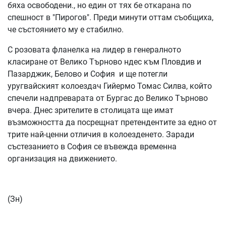
бяха освободени., но един от тях бе откарана по
спешност в "Пирогов". Преди минути оттам съобщиха,
че състоянието му е стабилно.
С розовата фланелка на лидер в генералното
класиране от Велико Търново ндес към Пловдив и
Пазарджик, Белово и София и ще потегли
уругвайският колоездач Гийермо Томас Силва, който
спечели надпреварата от Бургас до Велико Търново
вчера. Днес зрителите в столицата ще имат
възможността да посрещнат претендентите за едно от
трите най-ценни отличия в колоезденето. Заради
състезанието в София се въвежда временна
организация на движението.
(Зн)