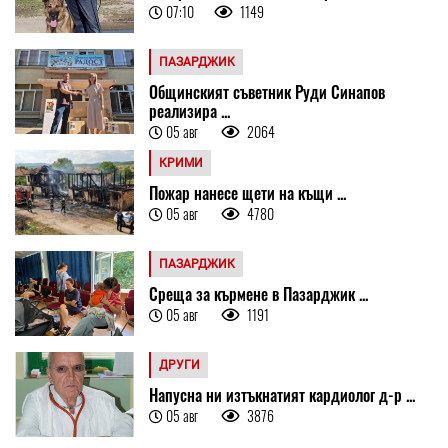
07:10
1149
ПАЗАРДЖИК
Общинският съветник Руди Синапов
реализира ...
05 авг
2064
КРИМИ
Пожар нанесе щети на къщи ...
05 авг
4780
ПАЗАРДЖИК
Среща за кърмене в Пазарджик ...
05 авг
1191
ДРУГИ
Напусна ни изтъкнатият кардиолог д-р ...
05 авг
3876