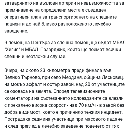
затварянето на възлови артерии и невъзможността за
преминаване на определени места е създаден
оперативен план за транспортирането на спешните
пациенти до най близко разположеното лечебно
заведение.
В помощ на Центъра за спешна помощ ще бъдат МБАЛ
"Хигия" и МБАЛ Пазарджик, които ще поемат всички
спешни и неотложни случаи.
Вчера, на около 23 километра преди финала във
Велико Търново, при село Мерданя, община Лясковец,
на мокър асфалт и остър завой, над 20 от участниците
се озоваха на земята. Според телевизионните
коментатори на състезанието колоездачите са влезли
с прекалено висока скорост - над 70 км/ч - в завой без
добра видимост, което е причинило тежкия инцидент.
Пострадаха седмина участници при масовото падане
и след преглед в лечебно заведение повечето от тях