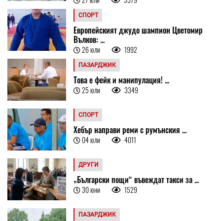
СПОРТ
Европейският джудо шампион Цветомир
Вълков: ...
26 юли
1992
ПАЗАРДЖИК
Това е фейк и манипулация! ...
25 юли
3349
СПОРТ
Хебър направи реми с румънския ...
04 юли
4011
ДРУГИ
„Български пощи“ въвеждат такси за ...
30 юни
1529
ПАЗАРДЖИК