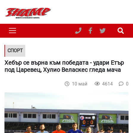
СПОРТ
Хебър се върна към победата - удари Етър
под Царевец, Хулио Веласкес гледа мача
10 май
4614
0