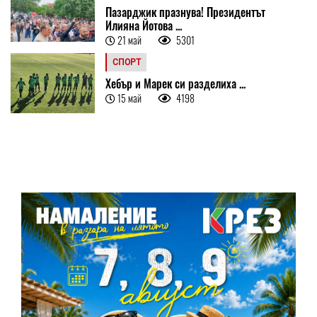
Пазарджик празнува! Президентът
Илияна Йотова ...
21 май
5301
СПОРТ
Хебър и Марек си разделиха ...
15 май
4198