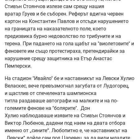
Стивън Стоянчов излезе сам срещу нашия
вратар Груев и бе съборен. Реферът вдигна червен
картон на Константин Павлов и отсъди нарушението
на границата на наказателното поле, което
предизвика бурно недоволство по трибуните и на
терена. При падането на гола щабът на "виолетовите" и
феновете им също протестираха, претендирайки за
нарушение срещу защитника на Етър Анастас
Пемперски.
На стадион "Ивайло" бе и наставникът на Левски Хулио
Веласкес, вече превъзмогнал загубата от Лудогорец,
и щастлив от спечелената шампионска
титла раздаваше автографи на малките и на по-
големите фенове на "болярите". Дон
Хулио наблюдаваше изявите на Стивън Стоянчов и
Виктор Любенов, дадени под наем на двата отбора
именно от „сините“. Любопитно е, че наставникът на
„Левски“ дойде сам под Царевец, за да види младите