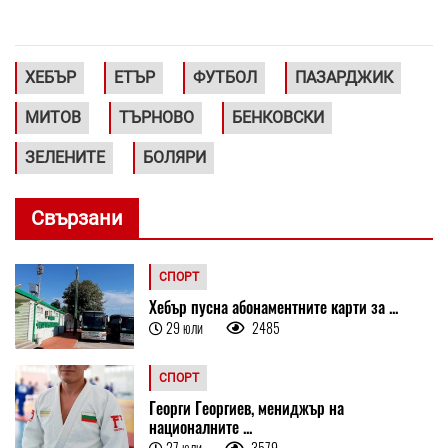
ХЕБЪР
ЕТЪР
ФУТБОЛ
ПАЗАРДЖИК
МИТОВ
ТЪРНОВО
БЕНКОВСКИ
ЗЕЛЕНИТЕ
БОЛЯРИ
Свързани
СПОРТ
Хебър пусна абонаментните карти за ...
29 юли
2485
СПОРТ
Георги Георгиев, мениджър на
националните ...
27 юли
3579