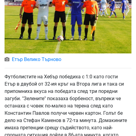
Етър Велико Търново
Футболистите на Хебър победиха с 1:0 като гости
Етър в двубой от 32-ия кръг на Втора лига и така си
припомниха вкуса на победата след три поредни
загуби. "Зелените" показаха борбеност, въпреки че
останаха с човек по-малко на терена след като
Константин Павлов получи червен картон. Голът бе
дело на Стефан Каменов в 72-та минута. Домакините
имаха претенции срещу съдийството, като най-
спорната ситуация дойде в 86-ата минута, когато