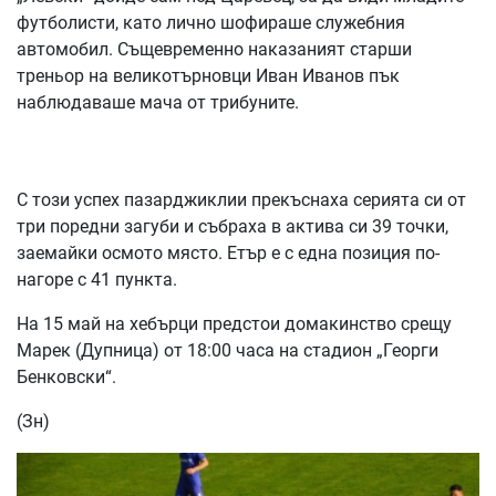
футболисти, като лично шофираше служебния
автомобил. Същевременно наказаният старши
треньор на великотърновци Иван Иванов пък
наблюдаваше мача от трибуните.
С този успех пазарджиклии прекъснаха серията си от
три поредни загуби и събраха в актива си 39 точки,
заемайки осмото място. Етър е с една позиция по-
нагоре с 41 пункта.
На 15 май на хебърци предстои домакинство срещу
Марек (Дупница) от 18:00 часа на стадион „Георги
Бенковски“.
(Зн)