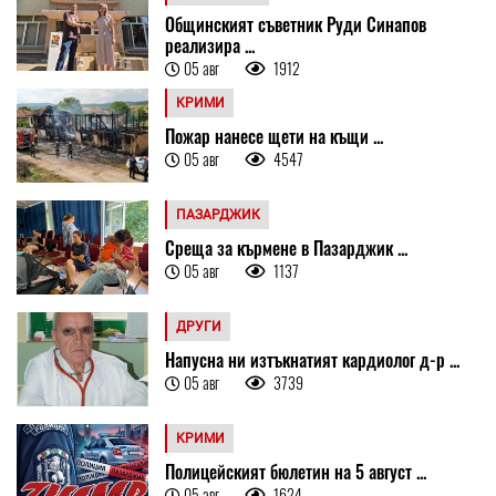
Общинският съветник Руди Синапов
реализира ...
05 авг
1912
КРИМИ
Пожар нанесе щети на къщи ...
05 авг
4547
ПАЗАРДЖИК
Среща за кърмене в Пазарджик ...
05 авг
1137
ДРУГИ
Напусна ни изтъкнатият кардиолог д-р ...
05 авг
3739
КРИМИ
Полицейският бюлетин на 5 август ...
05 авг
1624