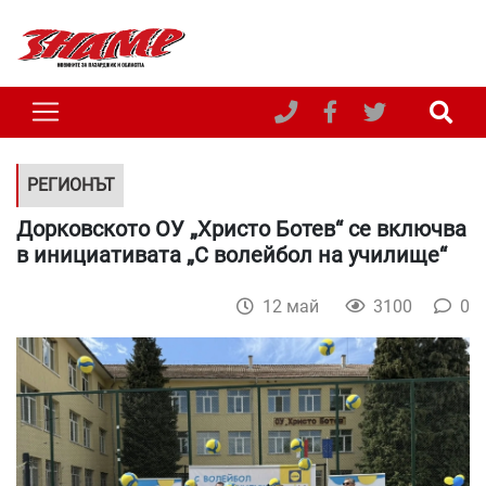
РЕГИОНЪТ
Дорковското ОУ „Христо Ботев“ се включва
в инициативата „С волейбол на училище“
12 май
3100
0