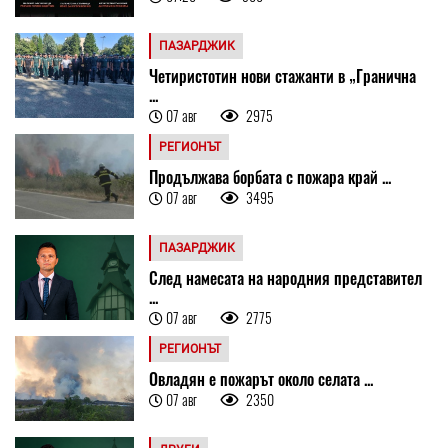
ПАЗАРДЖИК
Четиристотин нови стажанти в „Гранична
...
07 авг
2975
РЕГИОНЪТ
Продължава борбата с пожара край ...
07 авг
3495
ПАЗАРДЖИК
След намесата на народния представител
...
07 авг
2775
РЕГИОНЪТ
Овладян е пожарът около селата ...
07 авг
2350