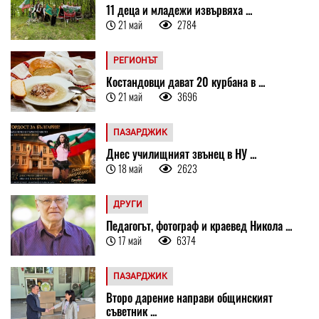
11 деца и младежи извървяха ...
21 май
2784
РЕГИОНЪТ
Костандовци дават 20 курбана в ...
21 май
3696
ПАЗАРДЖИК
Днес училищният звънец в НУ ...
18 май
2623
ДРУГИ
Педагогът, фотограф и краевед Никола ...
17 май
6374
ПАЗАРДЖИК
Второ дарение направи общинският
съветник ...