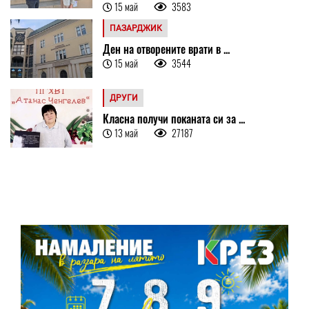
15 май
3583
ПАЗАРДЖИК
Ден на отворените врати в ...
15 май
3544
ДРУГИ
Класна получи поканата си за ...
13 май
27187