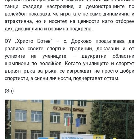
танци създаде настроение, а демонстрациите по
волейбол показаха, че играта е не само динамична и
атрактивна, но и носител на ценности като отборен
дух, дисциплина и взаимна подкрепа.
ОУ „Христо Ботев“ – с. Дорково продължава да
развива своите спортни традиции, доказани и от
успехите на учениците – двукратни областни
шампиони по волейбол. Когато училището и спортът
вървят ръка за ръка, се изграждат не просто добри
спортисти, а силни личности, подчертават оттам.
(Зн)