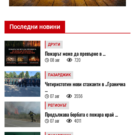
Последни новини
ДРУГИ
Пожарът може да превърне в ...
08 авг
720
ПАЗАРДЖИК
Четиристотин нови стажанти в „Гранична
...
07 авг
3556
РЕГИОНЪТ
Продължава борбата с пожара край ...
07 авг
4011