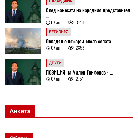
ПАЗАРДЖИК
След намесата на народния представител
...
07 авг
3140
РЕГИОНЪТ
Овладян е пожарът около селата ...
07 авг
2853
ДРУГИ
ПОЗИЦИЯ на Милен Трифонов - ...
07 авг
2751
Анкета