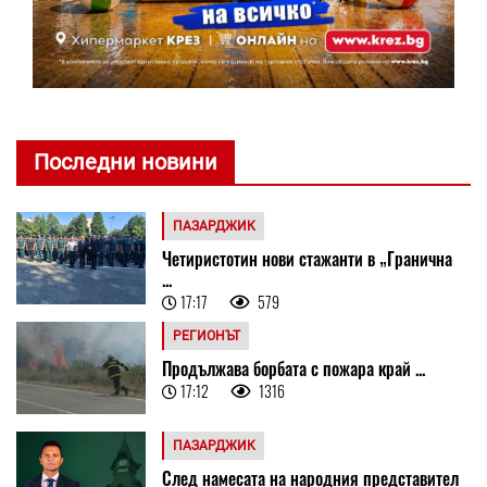
Последни новини
ПАЗАРДЖИК
Четиристотин нови стажанти в „Гранична
...
17:17
579
РЕГИОНЪТ
Продължава борбата с пожара край ...
17:12
1316
ПАЗАРДЖИК
След намесата на народния представител