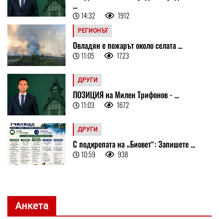
...
14:32
1912
РЕГИОНЪТ
Овладян е пожарът около селата ...
11:05
1723
ДРУГИ
ПОЗИЦИЯ на Милен Трифонов - ...
11:03
1672
ДРУГИ
С подкрепата на „Биовет“: Запишете ...
10:59
938
Анкета