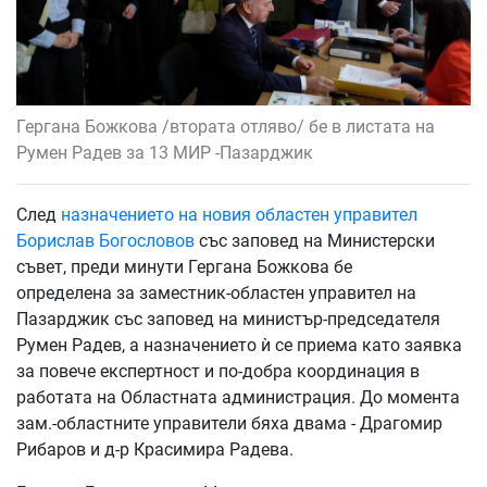
Гергана Божкова /втората отляво/ бе в листата на
Румен Радев за 13 МИР -Пазарджик
След
назначението на новия областен управител
Борислав Богословов
със заповед на Министерски
съвет, преди минути Гергана Божкова бе
определена за заместник-областен управител на
Пазарджик със заповед на министър-председателя
Румен Радев, а назначението ѝ се приема като заявка
за повече експертност и по-добра координация в
работата на Областната администрация. До момента
зам.-областните управители бяха двама - Драгомир
Рибаров и д-р Красимира Радева.