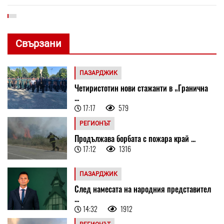
Свързани
ПАЗАРДЖИК
Четиристотин нови стажанти в „Гранична
...
17:17
579
РЕГИОНЪТ
Продължава борбата с пожара край ...
17:12
1316
ПАЗАРДЖИК
След намесата на народния представител
...
14:32
1912