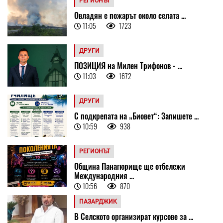
РЕГИОНЪТ
Овладян е пожарът около селата ...
11:05
1723
ДРУГИ
ПОЗИЦИЯ на Милен Трифонов - ...
11:03
1672
ДРУГИ
С подкрепата на „Биовет“: Запишете ...
10:59
938
РЕГИОНЪТ
Община Панагюрище ще отбележи
Международния ...
10:56
870
ПАЗАРДЖИК
В Селското организират курсове за ...