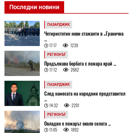
Последни новини
ПАЗАРДЖИК
Четиристотин нови стажанти в „Гранична
...
17:17
1239
РЕГИОНЪТ
Продължава борбата с пожара край ...
17:12
2662
ПАЗАРДЖИК
След намесата на народния представител
...
14:32
2201
РЕГИОНЪТ
Овладян е пожарът около селата ...
11:05
1892