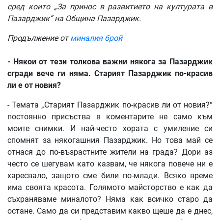
сред
които
„
За
принос
в
развитието
на
културата
в
Пазарджик
“
на
Община
Пазарджик
.
Продължение
от
миналия
брой
-
Някои
от
тези
толкова
важни
някога
за
Пазарджик
сгради
вече
ги
няма
.
Старият
Пазарджик
по
-
красив
ли
е
от
новия
?
- Темата „Старият Пазарджик по-красив ли от новия?“
постоянно присъства в коментарите не само към
моите снимки. И най-често хората с умиление си
спомнят за някогашния Пазарджик. Но това май се
отнася до по-възрастните жители на града? Дори аз
често се шегувам като казвам, че някога повече ни е
харесвало, защото сме били по-млади. Всяко време
има своята красота. Голямото майсторство е как да
съхраняваме миналото? Няма как всичко старо да
остане. Само да си представим какво щеше да е днес,