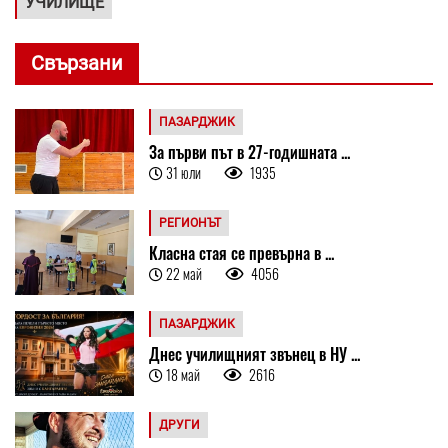
УЧИЛИЩЕ
Свързани
ПАЗАРДЖИК
За първи път в 27-годишната ...
31 юли
1935
РЕГИОНЪТ
Класна стая се превърна в ...
22 май
4056
ПАЗАРДЖИК
Днес училищният звънец в НУ ...
18 май
2616
ДРУГИ