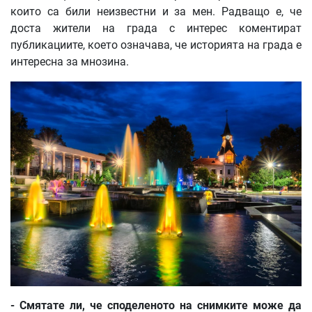
които са били неизвестни и за мен. Радващо е, че
доста жители на града с интерес коментират
публикациите, което означава, че историята на града е
интересна за мнозина.
-
Смятате
ли
,
че
споделеното
на
снимките
може
да