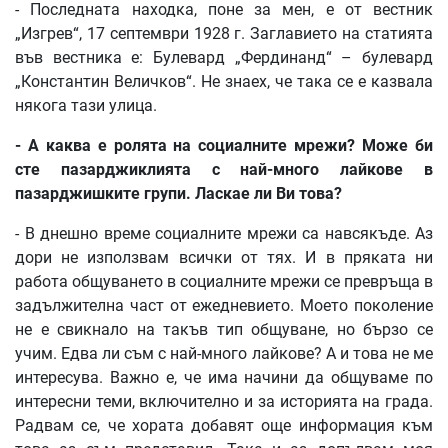
- Последната находка, поне за мен, е от вестник
„Изгрев“, 17 септември 1928 г. Заглавието на статията
във вестника е: Булевард „Фердинанд“ – булевард
„Константин Величков“. Не знаех, че така се е казвала
някога тази улица.
-
А
каква
е
ролята
на
социалните
мрежи
?
Може
би
сте
пазарджиклията
с
най
-
много
лайкове
в
пазарджишките
групи
.
Ласкае
ли
Ви
това
?
- В днешно време социалните мрежи са навсякъде. Аз
дори не използвам всички от тях. И в пряката ни
работа общуването в социалните мрежи се превръща в
задължителна част от ежедневието. Моето поколение
не е свикнало на такъв тип общуване, но бързо се
учим. Едва ли съм с най-много лайкове? А и това не ме
интересува. Важно е, че има начини да общуваме по
интересни теми, включително и за историята на града.
Радвам се, че хората добавят още информация към