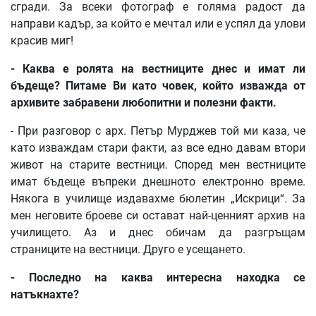
сгради. За всеки фотограф е голяма радост да
направи кадър, за който е мечтал или е успял да улови
красив миг!
-
Каква
е
ролята
на
вестниците
днес
и
имат
ли
бъдеще
?
Питаме
Ви
като
човек
,
който
изважда
от
архивите
забравени
любопитни
и
полезни
факти
.
- При разговор с арх. Петър Мурджев той ми каза, че
като изваждам стари факти, аз все едно давам втори
живот на старите вестници. Според мен вестниците
имат бъдеще въпреки днешното електронно време.
Някога в училище издавахме бюлетин „Искрици“. За
мен неговите броеве си остават най-ценният архив на
училището. Аз и днес обичам да разгръщам
страниците на вестници. Друго е усещането.
-
Последно
на
каква
интересна
находка
се
натъкнахте
?