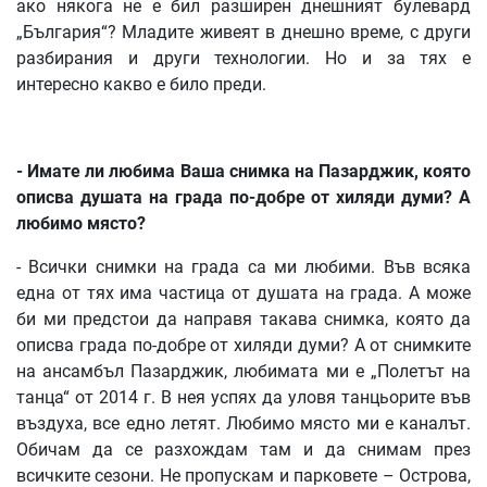
ако някога не е бил разширен днешният булевард
„България“? Младите живеят в днешно време, с други
разбирания и други технологии. Но и за тях е
интересно какво е било преди.
-
Имате
ли
любима
Ваша
снимка
на
Пазарджик
,
която
описва
душата
на
града
по
-
добре
от
хиляди
думи
?
А
любимо
място
?
- Всички снимки на града са ми любими. Във всяка
една от тях има частица от душата на града. А може
би ми предстои да направя такава снимка, която да
описва града по-добре от хиляди думи? А от снимките
на ансамбъл Пазарджик, любимата ми е „Полетът на
танца“ от 2014 г. В нея успях да уловя танцьорите във
въздуха, все едно летят. Любимо място ми е каналът.
Обичам да се разхождам там и да снимам през
всичките сезони. Не пропускам и парковете – Острова,