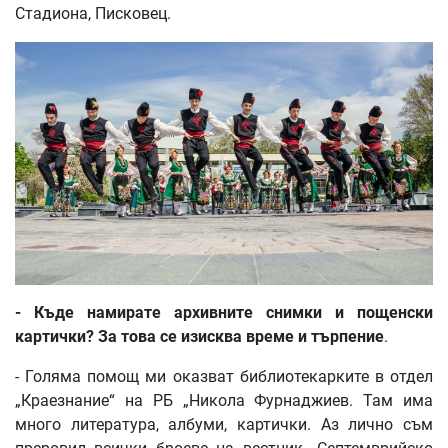
Стадиона, Писковец.
-
Къде
намирате
архивните
снимки
и
пощенски
картички
?
За
това
се
изисква
време
и
търпение
.
- Голяма помощ ми оказват библиотекарките в отдел
„Краезнание“ на РБ „Никола Фурнаджиев. Там има
много литература, албуми, картички. Аз лично съм