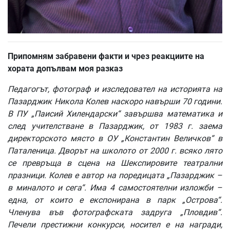
Припомням
забравени
факти
и
чрез
реакциите
на
хората
допълвам
моя
разказ
Педагогът
,
фотограф
и
изследовател
на
историята
на
Пазарджик
Никола
Колев
наскоро
навърши
70
години
.
В
ПУ
„
Паисий
Хилендарски
“
завършва
математика
и
след
учителстване
в
Пазарджик
,
от
1983
г
.
заема
директорското
място
в
ОУ
„
Константин
Величков
“
в
Паталеница
.
Дворът
на
школото
от
2000
г
.
всяко
лято
се
превръща
в
сцена
на
Шекспировите
театрални
празници
.
Колев
е
автор
на
поредицата
„
Пазарджик
–
в
миналото
и
сега
“.
Има
4
самостоятелни
изложби
–
една
,
от
които
е
експонирана
в
парк
„
Острова
“.
Членува
във
фотографската
задруга
„
Пловдив
“.
Печели
престижни
конкурси
,
носител
е
на
награди
,