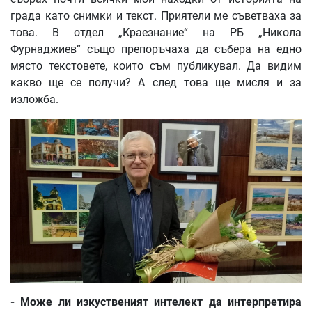
града като снимки и текст. Приятели ме съветваха за
това. В отдел „Краезнание“ на РБ „Никола
Фурнаджиев“ също препоръчаха да събера на едно
място текстовете, които съм публикувал. Да видим
какво ще се получи? А след това ще мисля и за
изложба.
-
Може
ли
изкуственият
интелект
да
интерпретира