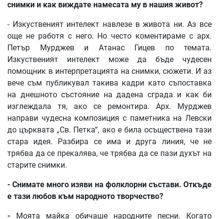
снимки
и
как
виждате
намесата
му
в
нашия
живот
?
- Изкуственият интелект навлезе в живота ни. Аз все
още не работя с него. Но често коментираме с арх.
Петър Мурджев и Атанас Гицев по темата.
Изкуственият интелект може да бъде чудесен
помощник в интерпретацията на снимки, сюжети. И аз
вече съм публикувал такива кадри като съпоставка
на днешното състояние на дадена сграда и как би
изглеждала тя, ако се ремонтира. Арх. Мурджев
направи чудесна композиция с паметника на Левски
до църквата „Св. Петка“, ако е била осъществена тази
стара идея. Разбира се има и друга линия, че не
трябва да се прекалява, че трябва да се пази духът на
старите снимки.
-
Снимате
много
изяви
на
фолклорни
състави
.
Откъде
е
тази
любов
към
народното
творчество
?
-
Моята майка обичаше народните песни. Когато