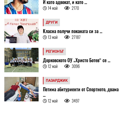
И като адвокат, и като ...
14 май
2170
ДРУГИ
Класна получи поканата си за ...
13 май
27187
РЕГИОНЪТ
Дорковското ОУ „Христо Ботев“ се ...
12 май
3096
ПАЗАРДЖИК
Петима абитуриенти от Спортното, двама
...
12 май
3497