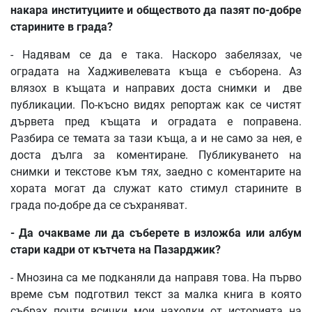
накара
институциите
и
обществото
да
пазят
по
-
добре
старините
в
града
?
- Надявам се да е така. Наскоро забелязах, че
оградата на Хадживелевата къща е съборена. Аз
влязох в къщата и направих доста снимки и две
публикации. По-късно видях репортаж как се чистят
дървета пред къщата и оградата е поправена.
Разбира се темата за тази къща, а и не само за нея, е
доста дълга за коментиране. Публикуването на
снимки и текстове към тях, заедно с коментарите на
хората могат да служат като стимул старините в
града по-добре да се съхраняват.
-
Да
очакваме
ли
да
съберете
в
изложба
или
албум
стари
кадри
от
кътчета
на
Пазарджик
?
- Мнозина са ме подканяли да направя това. На първо
време съм подготвил текст за малка книга в която
събрах почти всички мои находки от историята на