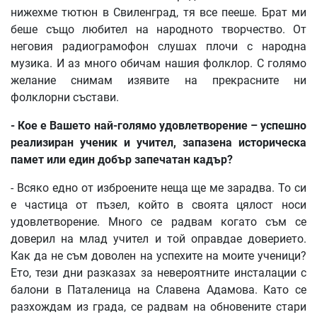
нижехме тютюн в Свиленград, тя все пееше. Брат ми
беше също любител на народното творчество. От
неговия радиограмофон слушах плочи с народна
музика. И аз много обичам нашия фолклор. С голямо
желание снимам изявите на прекрасните ни
фолклорни състави.
-
Кое
е
Вашето
най
-
голямо
удовлетворение
–
успешно
реализиран
ученик
и
учител
,
запазена
историческа
памет
или
един
добър
запечатан
кадър
?
- Всяко едно от изброените неща ще ме зарадва. То си
е частица от пъзел, който в своята цялост носи
удовлетворение. Много се радвам когато съм се
доверил на млад учител и той оправдае доверието.
Как да не съм доволен на успехите на моите ученици?
Ето, тези дни разказах за невероятните инсталации с
балони в Паталеница на Славена Адамова. Като се
разхождам из града, се радвам на обновените стари