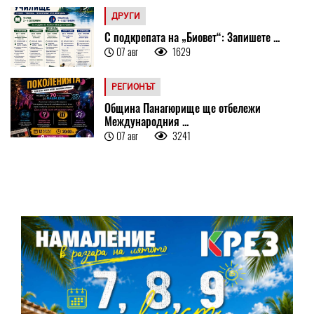
ДРУГИ
С подкрепата на „Биовет“: Запишете ...
07 авг
1629
РЕГИОНЪТ
Община Панагюрище ще отбележи
Международния ...
07 авг
3241