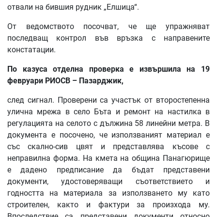
отвали на бившия рудник „Елшица“.
От ведомството посочват, че ще упражняват
последващ контрол във връзка с направените
констатации.
По
казуса
отделна
проверка
е
извършила
на
19
февруари
РИОСВ
–
Пазарджик
,
след сигнал. Проверени са участък от второстепенна
улична мрежа в село Бъта и ремонт на настилка в
регулацията на селото с дължина 58 линейни метра. В
документа е посочено, че използваният материал е
със скално-сив цвят и представлява късове с
неправилна форма. На кмета на община Панагюрище
е дадено предписание да бъдат представени
документи, удостоверяващи съответствието и
годността на материала за използването му като
строителен, както и фактури за произхода му.
Впоследствие са представени документи относно