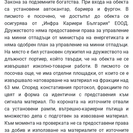
Закона за подземните богатства. При входа на обекта
са установени автокантар, бариера и фургон. В
писмото е посочено, че достъпът до обекта се
осигурява от „Инфра Кариери България“ ЕООД.
Дружеството няма предоставени права за управление
на минни отпадъци от министъра на енергетиката и
няма одобрен план за управление на минни отпадъци.
На място е бил установен служител на дружеството на
длъжност портиер, който твърди, че на обекта не се
извършват изкопно-товарни работи. В писмото се
посочва още, че има отделни площадки, от които се е
извършвало натоварване на материал на фракции над
63 мм. Според констативния протокол, фракциите по
цвят и форма са идентични с представения към
сигнала материал. По короната на източните отвали
са установени рампи, вътрешно-кариерни пътища и
множество депа с подготвен за извозване материал.
Към момента на проверката не са предоставени права
за добив и използване на материалите от източните