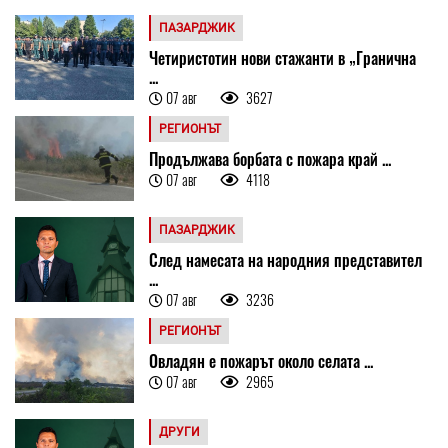
ПАЗАРДЖИК
Четиристотин нови стажанти в „Гранична
...
07 авг
3627
РЕГИОНЪТ
Продължава борбата с пожара край ...
07 авг
4118
ПАЗАРДЖИК
След намесата на народния представител
...
07 авг
3236
РЕГИОНЪТ
Овладян е пожарът около селата ...
07 авг
2965
ДРУГИ