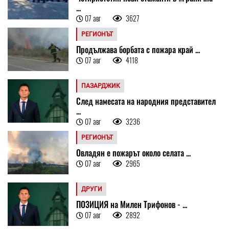
...
07 авг
3627
РЕГИОНЪТ
Продължава борбата с пожара край ...
07 авг
4118
ПАЗАРДЖИК
След намесата на народния представител
...
07 авг
3236
РЕГИОНЪТ
Овладян е пожарът около селата ...
07 авг
2965
ДРУГИ
ПОЗИЦИЯ на Милен Трифонов - ...
07 авг
2892