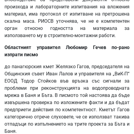
произхода и лабораторните изпитвания на вложения
материал, има протокол от изпитване на претрошена
скална маса. РИОСВ уточнява, че не е компетентен
орган относно годността на материала за
използването му в строително-монтажни работи.
Областният
управител
Любомир
Гечев
по
-
рано
изпрати
писмо
до панагюрския кмет Желязко Гагов, председателя на
Общинския съвет Иван Лалов и управителя на „ВиК-П“
ЕООД Тодор Стойков във връзка със сигнали за
проблеми при реконструкцията на водопроводната
мрежа в Баня и Бъта. В писмото той настоява да бъде
извършена проверка по изложените факти и да бъдат
предприети действия по компетентност. Кметът Гагов
категорично отрече слуховете, че се използват такива
отпадъци по изпълнението на трите проекта за Бъта и
Баня.