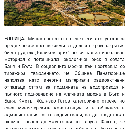
ЕЛШИЦА
.
Министерството на енергетиката установи
преди часове пресни следи от дейност край закрития
бивш рудник „Влайков връх“ по сигнал за използван
материал с потенциален екологичен риск в селата
Баня и Бъта. В социалните мрежи пък неотдавна се
тиражира твърдението, че Община Панагюрище
използва като инертни материали радиоактивни
отпадъци оттам за подмяната на водопровода и
пълното подновяване на уличната мрежа в Бъта и
Баня. Кметът Желязко Гагов категорично отрече, но
след министерските констатации и в общинската
администрация са се задействали, за да представят
окомпектована документация по казуса. Факт е, че
някой е подготвил терена за загребване на фракция от