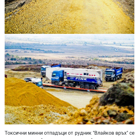
Токсични минни отпадъци от рудник "Влайков връх" се