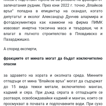
запечатания рудник. През юни 2022 г. точно „Влайков
връх“ попадна в епицентър на скандал, когато
депутатът и еколог Александър Дунчев алармира и
фотодокументира как камиони на фирма ПИМК
извозват инертна токсична маса и твърдеше, че я
влагат в пътното строителство в Пловдивско и
Пазарджишко.
А според експерти,
фракциите
от
мината
могат
да
бъдат
изключително
опасни
за здравето на хората и околната среда. Минните
отпадъци от мина "Влайков връх" могат да съдържат
до 15 вида тежки метали, включително манган,
кадмий и сяра. При дъжд сярата в отпадъците се
разтваря, освобождавайки кадмий и манган, които се
просмукват в почвата и подпочвените води. При сухо