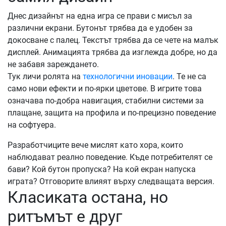
Днес дизайнът на една игра се прави с мисъл за
различни екрани. Бутонът трябва да е удобен за
докосване с палец. Текстът трябва да се чете на малък
дисплей. Анимацията трябва да изглежда добре, но да
не забавя зареждането.
Тук личи ролята на
технологични иновации
. Те не са
само нови ефекти и по-ярки цветове. В игрите това
означава по-добра навигация, стабилни системи за
плащане, защита на профила и по-прецизно поведение
на софтуера.
Разработчиците вече мислят като хора, които
наблюдават реално поведение. Къде потребителят се
бави? Кой бутон пропуска? На кой екран напуска
играта? Отговорите влияят върху следващата версия.
Класиката остана, но
ритъмът е друг