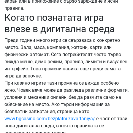
екран или в приложение с бързо зареждане и ясни
правила.
Когато познатата игра
влезе в дигитална среда
Преди години много игри се свързваха с конкретно
място. Зала, маса, компания, жетони, карти или
физически автомат. Сега потребителят често първо
вижда меню, демо режим, правила, лимити и визуален
интерфейс. Това промени навика още преди самата
игра да започне.
При казино игрите тази промяна се вижда особено
ясно. Човек вече може да разгледа различни формати,
условия и механики онлайн, без да разчита само на
обяснение на място. Ако търси информация за
безплатни завъртания, страница като
www.bgcasino.com/bezplatni-zavartaniya/
е част от тази
нова дигитална среда, в която правилата се
проверяват предварително.