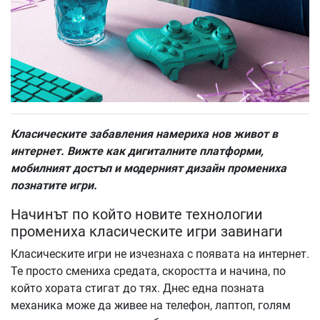
Класическите забавления намериха нов живот в
интернет. Вижте как дигиталните платформи,
мобилният достъп и модерният дизайн промениха
познатите игри.
Начинът по който новите технологии
промениха класическите игри завинаги
Класическите игри не изчезнаха с появата на интернет.
Те просто смениха средата, скоростта и начина, по
който хората стигат до тях. Днес една позната
механика може да живее на телефон, лаптоп, голям