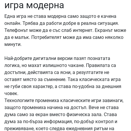
игра модерна
Една игра не става модерна само защото е качена
онлайн. Трябва да работи добре в реална ситуация.
Телефонът може да е със слаб интернет. Екранът може
да е малък. Потребителят може да има само няколко
минути.
Най-добрите дигитални версии пазят познатата
логика, но махат излишното чакане. Правилата са
достъпни, действията са ясни, а резултатите не
оставят място за съмнение. Така класическата игра
не губи своя характер, а става по-удобна за днешния
човек.
Технологиите промениха класическите игри завинаги,
защото промениха начина на достъп. Вече не става
дума само за екран вместо физическа зала. Става
дума за по-бърза информация, по-добър контрол и
преживяване, което следва ежедневния ритъм на