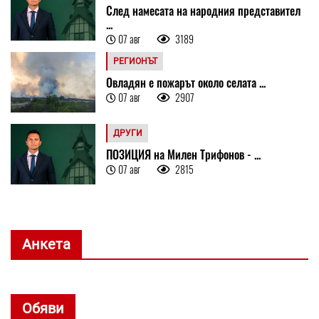
След намесата на народния представител
...
07 авг
3189
РЕГИОНЪТ
Овладян е пожарът около селата ...
07 авг
2907
ДРУГИ
ПОЗИЦИЯ на Милен Трифонов - ...
07 авг
2815
Анкета
Обяви