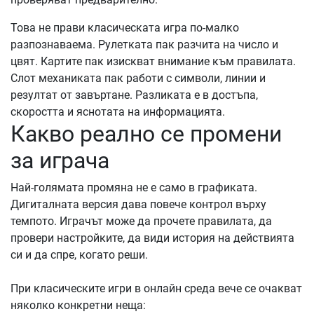
Това не прави класическата игра по-малко
разпознаваема. Рулетката пак разчита на число и
цвят. Картите пак изискват внимание към правилата.
Слот механиката пак работи с символи, линии и
резултат от завъртане. Разликата е в достъпа,
скоростта и яснотата на информацията.
Какво реално се промени
за играча
Най-голямата промяна не е само в графиката.
Дигиталната версия дава повече контрол върху
темпото. Играчът може да прочете правилата, да
провери настройките, да види история на действията
си и да спре, когато реши.
При класическите игри в онлайн среда вече се очакват
няколко конкретни неща: