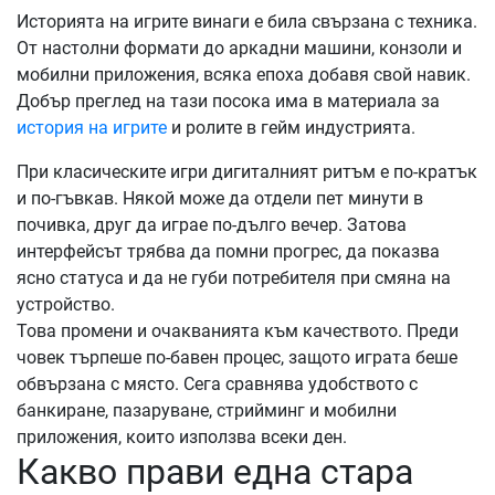
Историята на игрите винаги е била свързана с техника.
От настолни формати до аркадни машини, конзоли и
мобилни приложения, всяка епоха добавя свой навик.
Добър преглед на тази посока има в материала за
история на игрите
и ролите в гейм индустрията.
При класическите игри дигиталният ритъм е по-кратък
и по-гъвкав. Някой може да отдели пет минути в
почивка, друг да играе по-дълго вечер. Затова
интерфейсът трябва да помни прогрес, да показва
ясно статуса и да не губи потребителя при смяна на
устройство.
Това промени и очакванията към качеството. Преди
човек търпеше по-бавен процес, защото играта беше
обвързана с място. Сега сравнява удобството с
банкиране, пазаруване, стрийминг и мобилни
приложения, които използва всеки ден.
Какво прави една стара