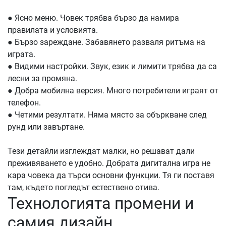
●
Ясно меню. Човек трябва бързо да намира
правилата и условията.
●
Бързо зареждане. Забавянето разваля ритъма на
играта.
●
Видими настройки. Звук, език и лимити трябва да са
лесни за промяна.
●
Добра мобилна версия. Много потребители играят от
телефон.
●
Четими резултати. Няма място за объркване след
рунд или завъртане.
Тези детайли изглеждат малки, но решават дали
преживяването е удобно. Добрата дигитална игра не
кара човека да търси основни функции. Тя ги поставя
там, където погледът естествено отива.
Технологията промени и
самия дизайн