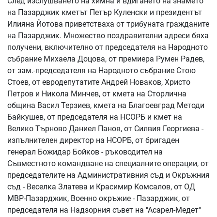
След изслушването на химна и вдигането на знамето
на Пазарджик кметът Петър Куленски и президентът
Илияна Йотова приветстваха от трибуната гражданите
на Пазарджик. Множество поздравителни адреси бяха
получени, включително от председателя на Народното
събрание Михаела Доцова, от премиера Румен Радев,
от зам.-председателя на Народното събрание Стою
Стоев, от евродепутатите Андрей Новаков, Христо
Петров и Никола Минчев, от кмета на Сторлична
община Васил Терзиев, кмета на Благоевград Методи
Байкушев, от председателя на НСОРБ и кмет на
Велико Търново Даниел Панов, от Силвия Георгиева -
изпълнителен директор на НСОРБ, от бригаден
генерал Божидар Бойков - ръководител на
Съвместното командване на специалните операции, от
председателите на Административния съд и Окръжния
съд - Веселка Златева и Красимир Комсалов, от ОД
МВР-Пазарджик, Военно окръжие - Пазарджик, от
председателя на Надзорния съвет на "Асарел-Медет"