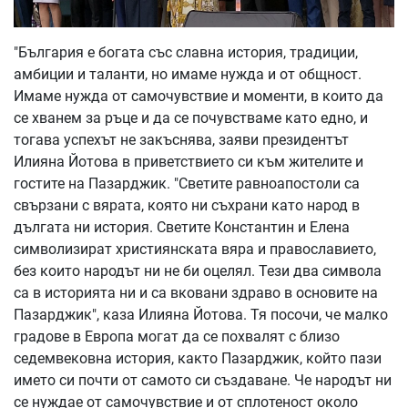
"България е богата със славна история, традиции,
амбиции и таланти, но имаме нужда и от общност.
Имаме нужда от самочувствие и моменти, в които да
се хванем за ръце и да се почувстваме като едно, и
тогава успехът не закъснява, заяви президентът
Илияна Йотова в приветствието си към жителите и
гостите на Пазарджик. "Светите равноапостоли са
свързани с вярата, която ни съхрани като народ в
дългата ни история. Светите Константин и Елена
символизират християнската вяра и православието,
без които народът ни не би оцелял. Тези два символа
са в историята ни и са вковани здраво в основите на
Пазарджик", каза Илияна Йотова. Тя посочи, че малко
градове в Европа могат да се похвалят с близо
седемвековна история, както Пазарджик, който пази
името си почти от самото си създаване. Че народът ни
се нуждае от самочувствие и от сплотеност около