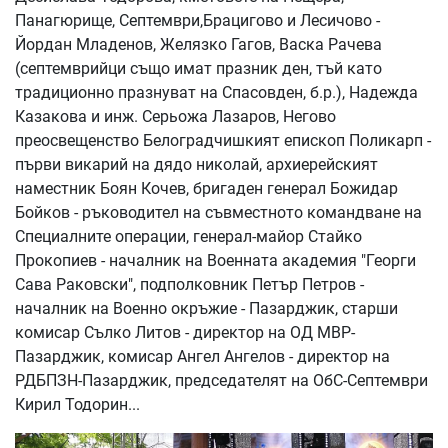
Панагюрище, Септември,Брацигово и Лесичово -
Йордан Младенов, Желязко Гагов, Васка Рачева
(септемврийци също имат празник ден, тъй като
традиционно празнуват на Спасовден, б.р.), Надежда
Казакова и инж. Серьожа Лазаров, Негово
преосвещенство Белоградчишкият епископ Поликарп -
първи викарий на дядо николай, архиерейският
наместник Боян Кочев, бригаден генерал Божидар
Бойков - ръководител на съвместното командване на
Специалните операции, генерал-майор Стайко
Прокопиев - началник на Военната академия "Георги
Сава Раковски", подполковник Петър Петров -
началник на Военно окръжие - Пазарджик, старши
комисар Сълко Литов - директор на ОД МВР-
Пазарджик, комисар Ангел Ангелов - директор на
РДБПЗН-Пазарджик, председателят на ОбС-Септември
Кирил Тодорин...