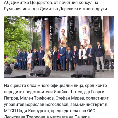
АД Димитър Цоцорктов, от почетния консул на
Румъния инж. д-р Димитър Дерелиев и много други.
На сцената бяха много официални лица, сред които
народите представители Ивайло Шотев, д-р Георги
Петров, Милен Трифонов, Стефан Мирев, областният
управител Борислав Богословов, зам.-министърът в
МТСП Надя Клисурска, председателят на ОбС
Десислава Тодорова, кметовете на Пещера,