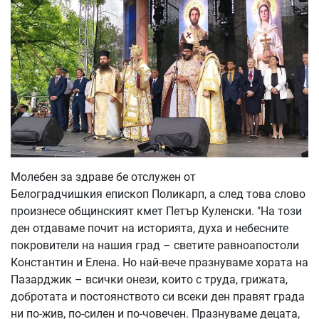
Молебен за здраве бе отслужен от
Белоградчишкия епископ Поликарп, а след това слово
произнесе общинският кмет Петър Куленски. "На този
ден отдаваме почит на историята, духа и небесните
покровители на нашия град – светите равноапостоли
Константин и Елена. Но най-вече празнуваме хората на
Пазарджик – всички онези, които с труда, грижата,
добротата и постоянството си всеки ден правят града
ни по-жив, по-силен и по-човечен. Празнуваме децата,