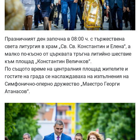
Празничният ден започна в 08:00 ч. с тържествена
света литургия в храм „Св. Св. Константин и Елена“, а
малко по-късно от църквата тръгна литийно шествие
към площад „Константин Величков“.
По същото време на централния площад жителите и
гостите на града се наслаждаваха на изпълнения на
Симфонично-оперно дружество „Маестро Георги
Атанасов“.