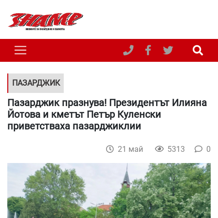
ПАЗАРДЖИК
Пазарджик празнува! Президентът Илияна
Йотова и кметът Петър Куленски
приветстваха пазарджиклии
21 май
5313
0