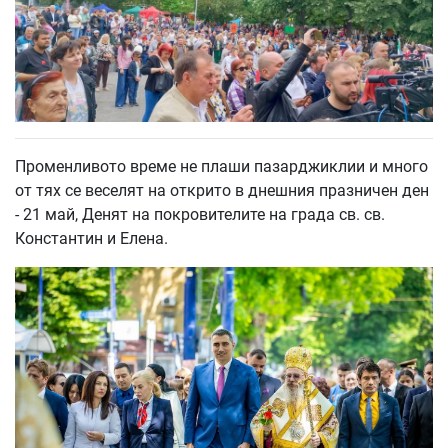
Променливото време не плаши пазарджиклии и много
от тях се веселят на открито в днешния празничен ден
- 21 май, Денят на покровителите на града св. св.
Константин и Елена.