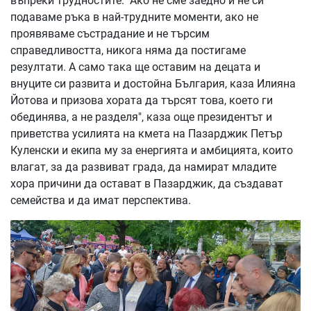
въпреки трудностите. "Ако не сме заедно и не си
подаваме ръка в най-трудните моменти, ако не
проявяваме състрадание и не търсим
справедливостта, никога няма да постигаме
резултати. А само така ще оставим на децата и
внуците си развита и достойна България, каза Илияна
Йотова и призова хората да търсят това, което ги
обединява, а не разделя", каза още президентът и
приветства усилията на кмета на Пазарджик Петър
Куленски и екипа му за енергията и амбицията, които
влагат, за да развиват града, да намират младите
хора причини да остават в Пазарджик, да създават
семейства и да имат перспектива.