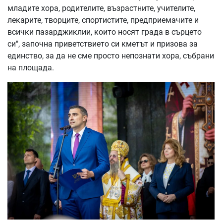
младите хора, родителите, възрастните, учителите,
лекарите, творците, спортистите, предприемачите и
всички пазарджиклии, които носят града в сърцето
си", започна приветствието си кметът и призова за
единство, за да не сме просто непознати хора, събрани
на площада.