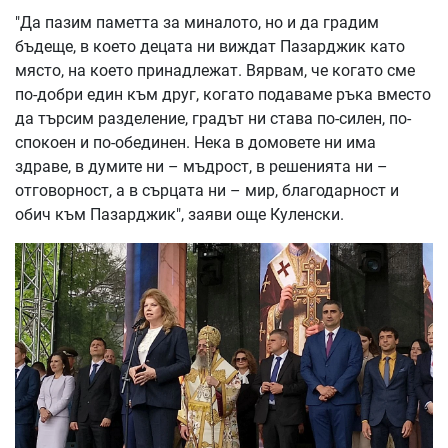
"Да пазим паметта за миналото, но и да градим
бъдеще, в което децата ни виждат Пазарджик като
място, на което принадлежат. Вярвам, че когато сме
по-добри един към друг, когато подаваме ръка вместо
да търсим разделение, градът ни става по-силен, по-
спокоен и по-обединен. Нека в домовете ни има
здраве, в думите ни – мъдрост, в решенията ни –
отговорност, а в сърцата ни – мир, благодарност и
обич към Пазарджик", заяви още Куленски.