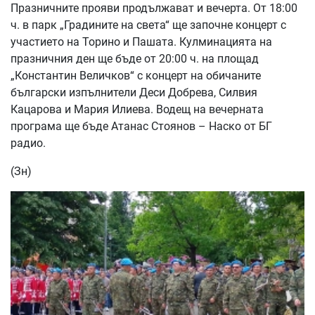
Празничните прояви продължават и вечерта. От 18:00
ч. в парк „Градините на света“ ще започне концерт с
участието на Торино и Пашата. Кулминацията на
празничния ден ще бъде от 20:00 ч. на площад
„Константин Величков“ с концерт на обичаните
български изпълнители Деси Добрева, Силвия
Кацарова и Мария Илиева. Водещ на вечерната
програма ще бъде Атанас Стоянов – Наско от БГ
радио.
(Зн)