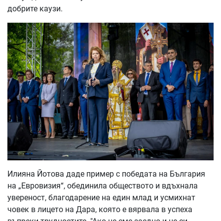
добрите каузи.
Илияна Йотова даде пример с победата на България
на „Евровизия“, обединилa обществото и вдъхнала
увереност, благодарение на един млад и усмихнат
човек в лицето на Дара, която е вярвала в успеха