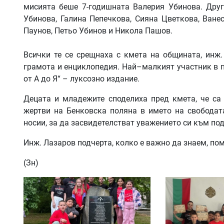
мисията беше 7-годишната Валерия Убинова. Друг
Убинова, Галина Пепечкова, Сияна Цветкова, Ване
Паунов, Петьо Убинов и Никола Пашов.
Всички те се срещнаха с кмета на общината, инж.
грамота и енциклопедия. Най–малкият участник в 
от А до Я“ – луксозно издание.
Децата и младежите споделиха пред кмета, че са 
жертви на Бенковска поляна в името на свободат
носии, за да засвидетелстват уважението си към под
Инж. Лазаров подчерта, колко е важно да знаем, по
(Зн)