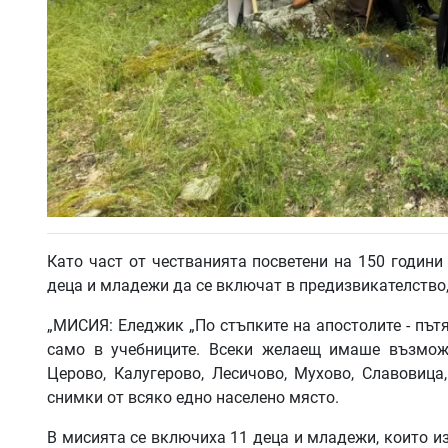
Като част от честванията посветени на 150 годин
деца и младежи да се включат в предизвикателство
„МИСИЯ: Еледжик „По стъпките на апостолите - пътят
само в учебниците. Всеки желаещ имаше възможн
Церово, Калугерово, Лесичово, Мухово, Славовиц
снимки от всяко едно населено място.
В мисията се включиха 11 деца и младежи, които и