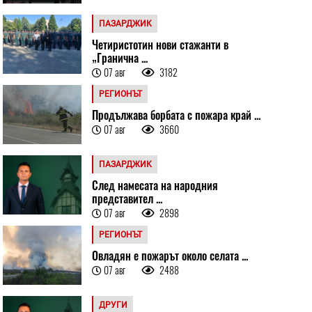
ПАЗАРДЖИК
Четиристотин нови стажанти в
„Гранична ...
07 авг
3182
РЕГИОНЪТ
Продължава борбата с пожара край ...
07 авг
3660
ПАЗАРДЖИК
След намесата на народния
представител ...
07 авг
2898
РЕГИОНЪТ
Овладян е пожарът около селата ...
07 авг
2488
ДРУГИ