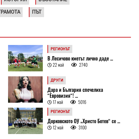
ГРАМОТА
ПЪТ
РЕГИОНЪТ
В Лесичово кметът лично даде ...
22 май
2740
ДРУГИ
Дара и България спечелиха
“Евровизия“! ...
17 май
5016
РЕГИОНЪТ
Дорковското ОУ „Христо Ботев“ се ...
12 май
3100