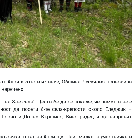
и от Априлското въстание, Община Лесичово провокира
, наречено
 на 8-те села“. Целта бе да се покаже, че паметта не е
ост да посети 8-те села-крепости около Еледжик –
а, Горно и Долно Вършило, Виноградец и да направят
звървяха пътят на Априлци. Най–малката участничка в