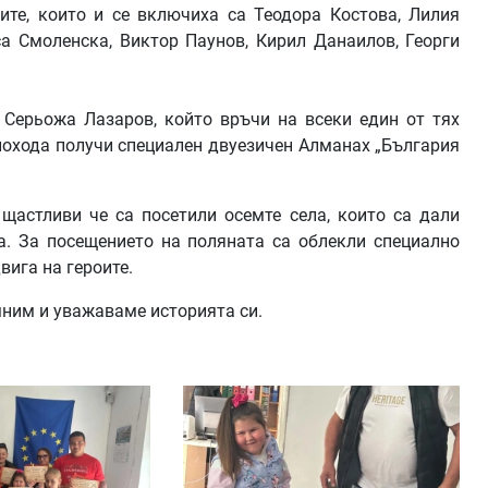
ите, които и се включиха са Теодора Костова, Лилия
са Смоленска, Виктор Паунов, Кирил Данаилов, Георги
 Серьожа Лазаров, който връчи на всеки един от тях
похода получи специален двуезичен Алманах „България
щастливи че са посетили осемте села, които са дали
а. За посещението на поляната са облекли специално
вига на героите.
мним и уважаваме историята си.