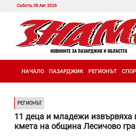
Събота, 08 Авг 2026
НАЧАЛО
ПАЗАРДЖИК
РЕГИОНЪТ
СПО
РЕГИОНЪТ
11 деца и младежи извървяха 
кмета на община Лесичово гр