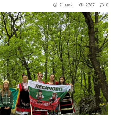
21 май
2787
0