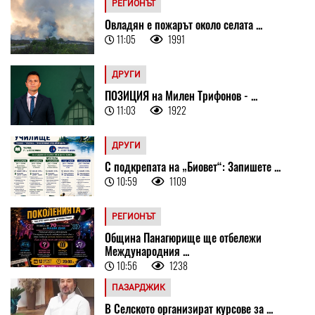
РЕГИОНЪТ
Овладян е пожарът около селата ...
11:05
1991
ДРУГИ
ПОЗИЦИЯ на Милен Трифонов - ...
11:03
1922
ДРУГИ
С подкрепата на „Биовет“: Запишете ...
10:59
1109
РЕГИОНЪТ
Община Панагюрище ще отбележи
Международния ...
10:56
1238
ПАЗАРДЖИК
В Селското организират курсове за ...