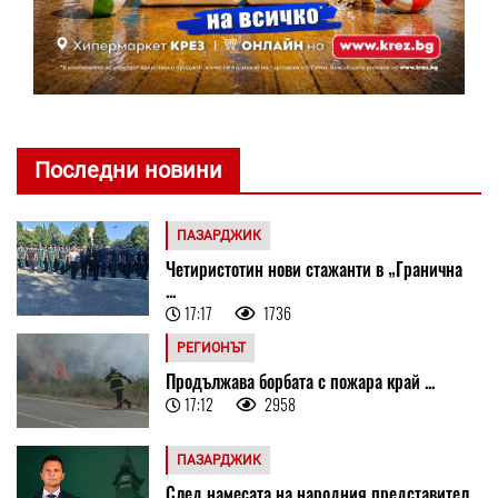
Последни новини
ПАЗАРДЖИК
Четиристотин нови стажанти в „Гранична
...
17:17
1736
РЕГИОНЪТ
Продължава борбата с пожара край ...
17:12
2958
ПАЗАРДЖИК
След намесата на народния представител