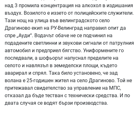
над 3 промила концентрация на алкохол в издишания
въздух. Возилото е иззето от полицейските служители.
Тази нощ на улица във велинградското село
Драгиново екип на РУ-Велинград направил опит да
спре „Ауди“. Водачът обаче не се подчинил на
подадените светлинни и звукови сигнали от патрулния
автомобил и предприел бягство. Униформените го
последвали, а шофьорът напуснал пределите на
селото и навлязъл в земеделски площи, където
аварирал и спрял. Така било установено, че зад
волана е 25-годишен жител на село Драгиново. Той не
притежавал свидетелство за управление на МПС,
отказал да бъде тестван с технически средства. И по
двата случая се водят бързи производства.