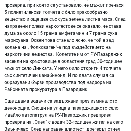
проверка, при която се установило, че мъжът пренася
5 полиетиленови топчета с бяло прахообразно
вещество и още две със суха зелена листна маса. След
направени полеви наркотестове се оказало, че става
дума за около 15 грама амфетамин и 7 грама суха
марихуана. Освен това станало ясно, че той е зад
волана на „Фолксваген“-а под въздействието на
наркотични вещества. Колегите им от РУ-Пазарджик
засекли на кръстовище в областния град 30-годишен
мъж от село Динката. У него било открити 4 топчета
със синтетичен канабиноид. И по двата случая са
образувани бързи производства под надзора на
Районната прокуратура в Пазарджик.
Още двама водачи са задържани през изминалото
денонощие. Снощи на улица в пазарджишкото село
Ивайло автопатрул на РУ-Пазарджик предприел
проверка на „Опел“ с водач 32-годишен жител на село
Звъничево. След направен алкотест дрегерът отчел