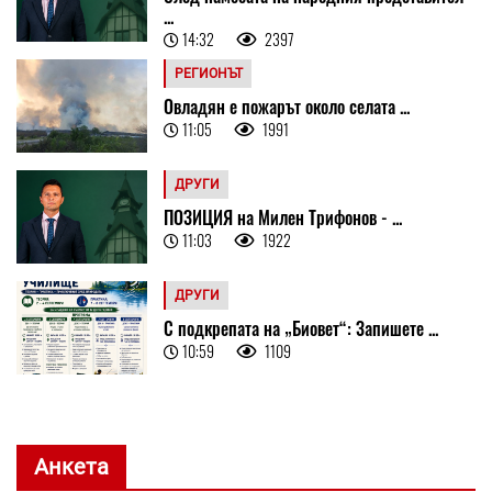
...
14:32
2397
РЕГИОНЪТ
Овладян е пожарът около селата ...
11:05
1991
ДРУГИ
ПОЗИЦИЯ на Милен Трифонов - ...
11:03
1922
ДРУГИ
С подкрепата на „Биовет“: Запишете ...
10:59
1109
Анкета