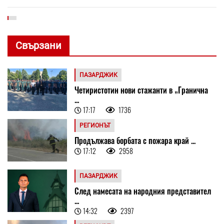
Свързани
ПАЗАРДЖИК
Четиристотин нови стажанти в „Гранична
...
17:17
1736
РЕГИОНЪТ
Продължава борбата с пожара край ...
17:12
2958
ПАЗАРДЖИК
След намесата на народния представител
...
14:32
2397