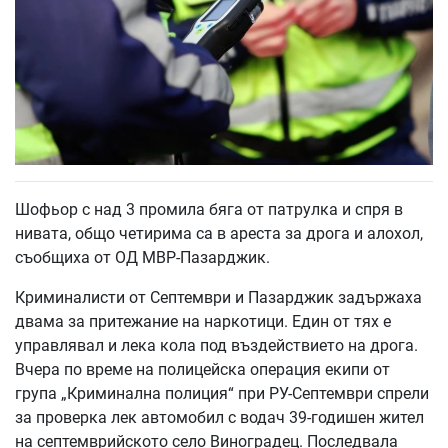
Шофьор с над 3 промила бяга от патрулка и спря в
нивата, общо четирима са в ареста за дрога и алохол,
съобщиха от ОД МВР-Пазарджик.
Криминалисти от Септември и Пазарджик задържаха
двама за притежание на наркотици. Един от тях е
управлявал и лека кола под въздействието на дрога.
Вчера по време на полицейска операция екипи от
група „Криминална полиция“ при РУ-Септември спрели
за проверка лек автомобил с водач 39-годишен жител
на септемврийското село Виноградец. Последвала