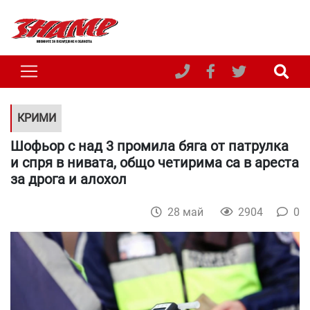
КРИМИ
Шофьор с над 3 промила бяга от патрулка
и спря в нивата, общо четирима са в ареста
за дрога и алохол
28 май
2904
0