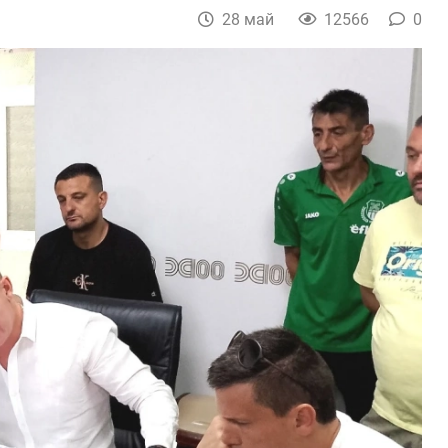
28 май
12566
0