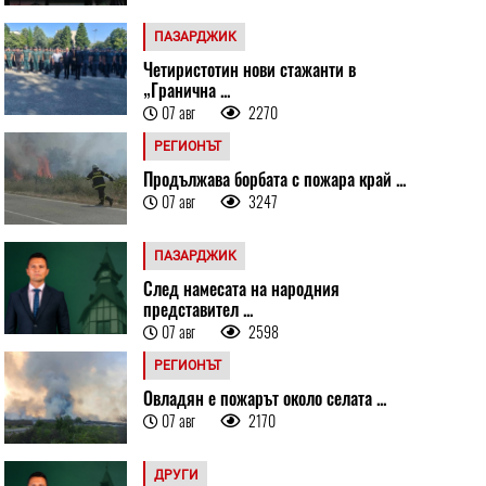
ПАЗАРДЖИК
Четиристотин нови стажанти в
„Гранична ...
07 авг
2270
РЕГИОНЪТ
Продължава борбата с пожара край ...
07 авг
3247
ПАЗАРДЖИК
След намесата на народния
представител ...
07 авг
2598
РЕГИОНЪТ
Овладян е пожарът около селата ...
07 авг
2170
ДРУГИ