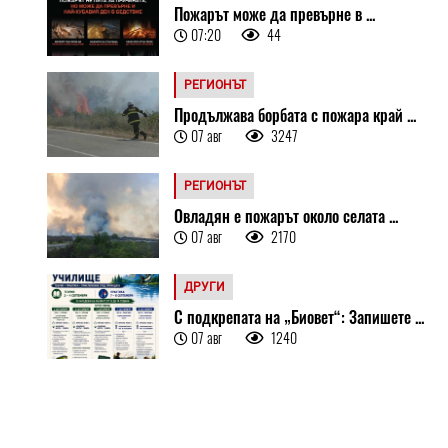
Пожарът може да превърне в ...
07:20
44
РЕГИОНЪТ
Продължава борбата с пожара край ...
07 авг
3247
РЕГИОНЪТ
Овладян е пожарът около селата ...
07 авг
2170
ДРУГИ
С подкрепата на „Биовет“: Запишете ...
07 авг
1240