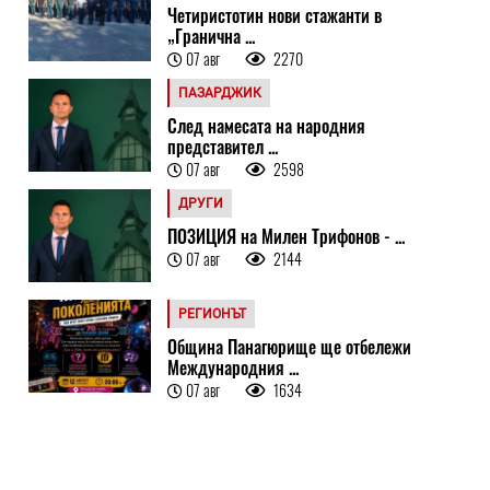
Четиристотин нови стажанти в
„Гранична ...
07 авг
2270
ПАЗАРДЖИК
След намесата на народния
представител ...
07 авг
2598
ДРУГИ
ПОЗИЦИЯ на Милен Трифонов - ...
07 авг
2144
РЕГИОНЪТ
Община Панагюрище ще отбележи
Международния ...
07 авг
1634