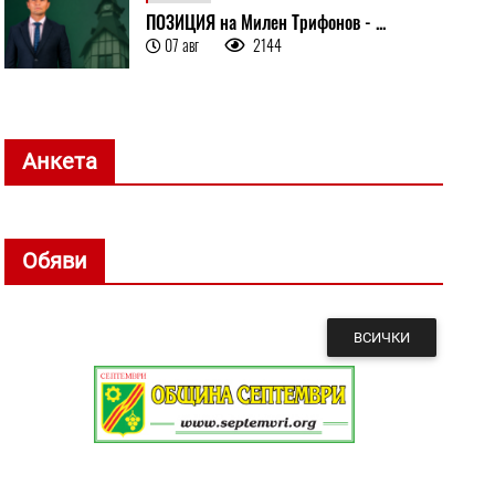
ПОЗИЦИЯ на Милен Трифонов - ...
07 авг
2144
Анкета
Обяви
ВСИЧКИ