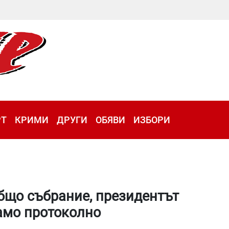
РТ
КРИМИ
ДРУГИ
ОБЯВИ
ИЗБОРИ
бщо събрание, президентът
само протоколно