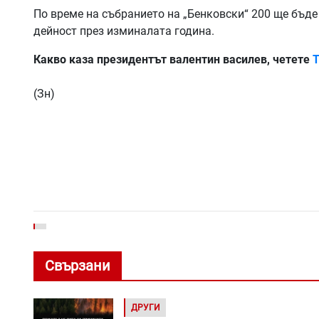
По време на събранието на „Бенковски“ 200 ще бъде 
дейност през изминалата година.
Какво каза президентът валентин василев, четете
Т
(Зн)
Свързани
ДРУГИ