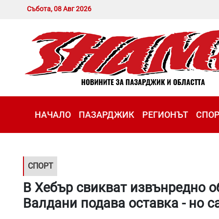
Събота, 08 Авг 2026
НАЧАЛО
ПАЗАРДЖИК
РЕГИОНЪТ
СПО
СПОРТ
В Хебър свикват извънредно о
Валдани подава оставка - но 