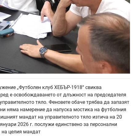
жение „Футболен клуб ХЕБЪР-1918“ свиква
 ред е освобождаването от длъжност на председателя
 управителното тяло. Феновете обаче трябва да запазят
ани няма намерение да напуска мостика на футболния
дишният мандат на управителното тяло изтича на 20
януари 2026 г. послужи единствено за персонални
а на целия мандат