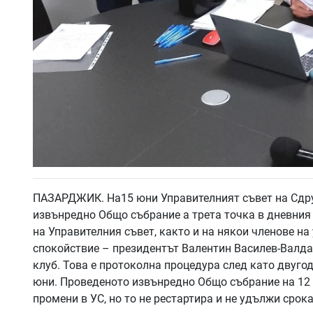
ПАЗАРДЖИК. На15 юни Управителният съвет на Сдру
извънредно Общо събрание а трета точка в дневния
на Управителния съвет, както и на някои членове на
спокойствие – президентът Валентин Василев-Валд
клуб. Това е протоколна процедура след като двуго
юни. Проведеното извънредно Общо събрание на 12 
промени в УС, но то не рестартира и не удължи срок