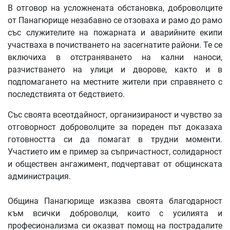
В отговор на усложнената обстановка, доброволците
от Панагюрище незабавно се отзоваха и рамо до рамо
със служителите на пожарната и аварийните екипи
участваха в почистването на засегнатите райони. Те се
включиха в отстраняването на кални наноси,
разчистването на улици и дворове, както и в
подпомагането на местните жители при справянето с
последствията от бедствието.
Със своята всеотдайност, организираност и чувство за
отговорност доброволците за пореден път доказаха
готовността си да помагат в трудни моменти.
Участието им е пример за съпричастност, солидарност
и обществен ангажимент, подчертават от общинската
администрация.
Община Панагюрище изказва своята благодарност
към всички доброволци, които с усилията и
професионализма си оказват помощ на пострадалите