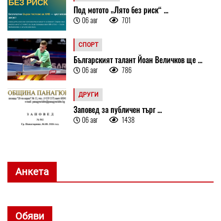
Под мотото „Лято без риск“ ...
06 авг
701
СПОРТ
Българският талант Йоан Величков ще ...
06 авг
786
ДРУГИ
Заповед за публичен търг ...
06 авг
1438
Анкета
Обяви