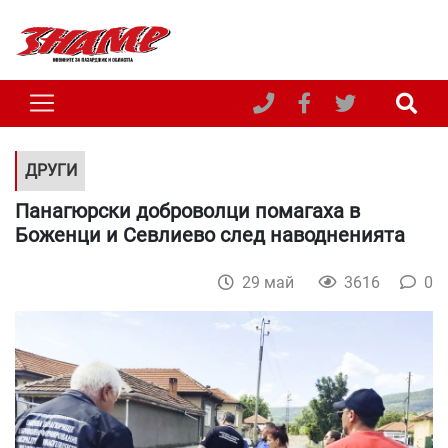
ДРУГИ
Панагюрски доброволци помагаха в
Боженци и Севлиево след наводненията
29 май
3616
0