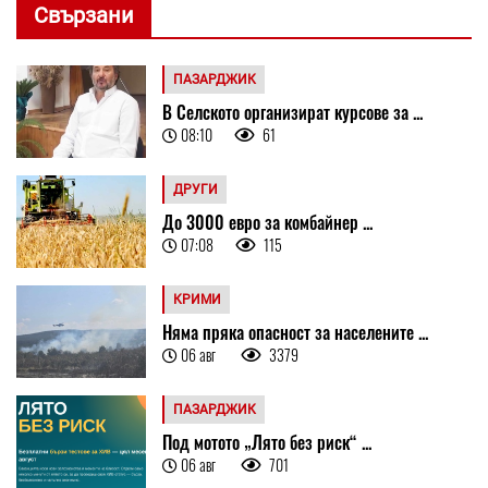
Свързани
ПАЗАРДЖИК
В Селското организират курсове за ...
08:10
61
ДРУГИ
До 3000 евро за комбайнер ...
07:08
115
КРИМИ
Няма пряка опасност за населените ...
06 авг
3379
ПАЗАРДЖИК
Под мотото „Лято без риск“ ...
06 авг
701