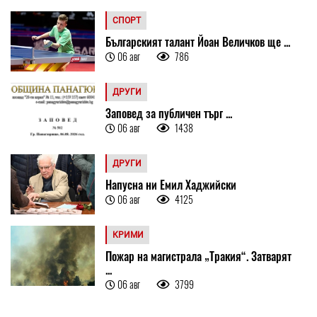
СПОРТ
Българският талант Йоан Величков ще ...
06 авг
786
ДРУГИ
Заповед за публичен търг ...
06 авг
1438
ДРУГИ
Напусна ни Емил Хаджийски
06 авг
4125
КРИМИ
Пожар на магистрала „Тракия“. Затварят
...
06 авг
3799