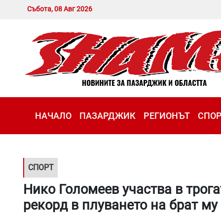
Събота, 08 Авг 2026
НАЧАЛО
ПАЗАРДЖИК
РЕГИОНЪТ
СПО
СПОРТ
Нико Голомеев участва в трог
рекорд в плуването на брат му