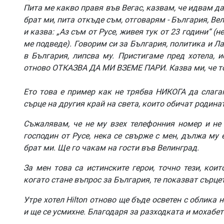
Пита
ме
какво
правя
във
Вегас
,
казвам
,
че
идвам
д
брат
ми
,
пита
откъде
съм
,
отговарям
-
България
,
Ве
и
казва
: „
Аз
съм
от
Русе
,
живея
тук
от
23
години
“ (
н
ме
подведе
).
Говорим
си
за
България
,
политика
и
Ла
в
България
,
липсва
му
.
Пристигаме
пред
хотела
,
и
отново
ОТКАЗВА
ДА
МИ
ВЗЕМЕ
ПАРИ
.
Казва
ми
,
че
т
Ето
това
е
пример
как
не
трябва
НИКОГА
да
слага
сърце
на
другия
край
на
света
,
които
обичат
родина
Съжалявам
,
че
не
му
взех
телефонния
номер
и
не
господин
от
Русе
,
нека
се
свърже
с
мен
,
дължа
му
брат
ми
.
Ще
го
чакам
на
гости
във
Велинград
.
За
мен
това
са
истинските
герои
,
точно
тези
,
коит
когато
стане
въпрос
за
България
,
те
показват
сърце
Утре
хотел
Hilton
отново
ще
бъде
осветен
с
облика
н
и
ще
се
усмихне
.
Благодаря
за
разходката
и
мохабет