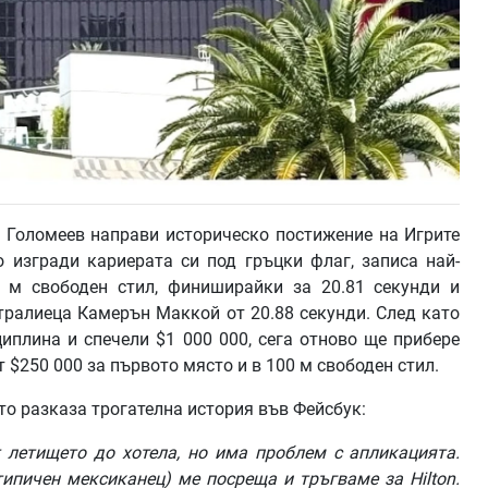
н Голомеев направи историческо постижение на Игрите
о изгради кариерата си под гръцки флаг, записа най-
 м свободен стил, финиширайки за 20.81 секунди и
ралиеца Камерън Маккой от 20.88 секунди. След като
иплина и спечели $1 000 000, сега отново ще прибере
 $250 000 за първото място и в 100 м свободен стил.
йто разказа трогателна история във Фейсбук:
летището
до
хотела
,
но
има
проблем
с
апликацията
.
типичен
мексиканец
)
ме
посреща
и
тръгваме
за
Hilton.