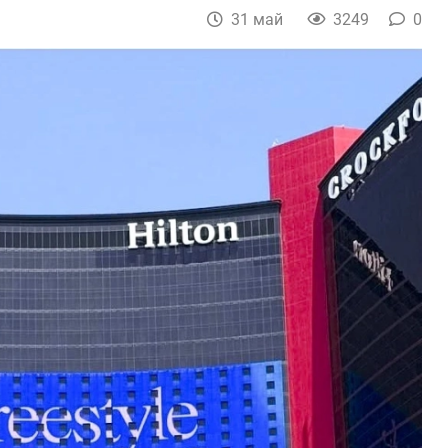
31 май
3249
0