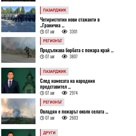
ПАЗАРДЖИК
Четиристотин нови стажанти в
„Гранична ...
07 авг
3301
РЕГИОНЪТ
Продължава борбата с пожара край ...
07 авг
3807
ПАЗАРДЖИК
След намесата на народния
представител ...
07 авг
2974
РЕГИОНЪТ
Овладян е пожарът около селата ...
07 авг
2603
ДРУГИ