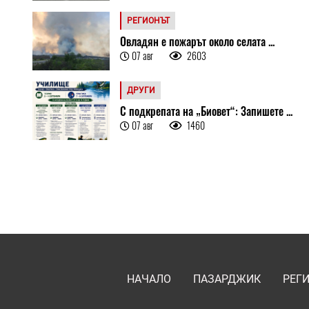
РЕГИОНЪТ
Овладян е пожарът около селата ...
07 авг
2603
ДРУГИ
С подкрепата на „Биовет“: Запишете ...
07 авг
1460
НАЧАЛО
ПАЗАРДЖИК
РЕГ