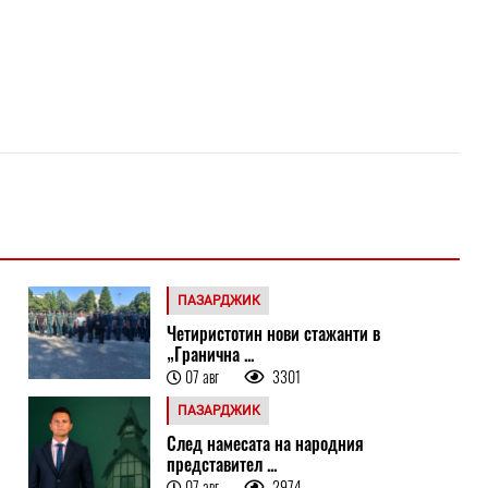
ПАЗАРДЖИК
Четиристотин нови стажанти в
„Гранична ...
07 авг
3301
ПАЗАРДЖИК
След намесата на народния
представител ...
07 авг
2974