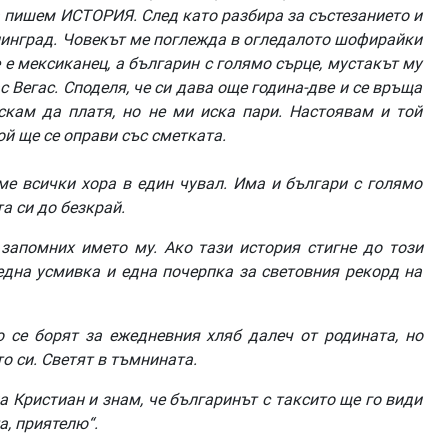
а
пишем
ИСТОРИЯ
.
След
като
разбира
за
състезанието
и
линград
.
Човекът
ме
поглежда
в
огледалото
шофирайки
е
е
мексиканец
,
а
българин
с
голямо
сърце
,
мустакът
му
с
Вегас
.
Споделя
,
че
си
дава
още
година
-
две
и
се
връща
скам
да
платя
,
но
не
ми
иска
пари
.
Настоявам
и
той
ой
ще
се
оправи
със
сметката
.
ме
всички
хора
в
един
чувал
.
Има
и
българи
с
голямо
та
си
до
безкрай
.
запомних
името
му
.
Ако
тази
история
стигне
до
този
една
усмивка
и
една
почерпка
за
световния
рекорд
на
о
се
борят
за
ежедневния
хляб
далеч
от
родината
,
но
то
си
.
Светят
в
тъмнината
.
а
Кристиан
и
знам
,
че
българинът
с
таксито
ще
го
види
а
,
приятелю
“.