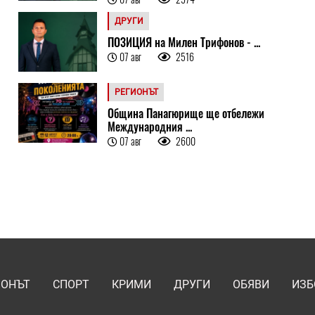
ДРУГИ
ПОЗИЦИЯ на Милен Трифонов - ...
07 авг
2516
РЕГИОНЪТ
Община Панагюрище ще отбележи
Международния ...
07 авг
2600
ИОНЪТ
СПОРТ
КРИМИ
ДРУГИ
ОБЯВИ
ИЗБ