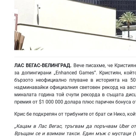
ЛАС
ВЕГАС
-
ВЕЛИНГРАД
.
Вече писахме, че Кристия
за допингирани „Enhanced Games”. Кристиян, койт
бързото неофициално плуване в историята на 50
надминавайки официалния световен рекорд на авст
миналата година той счупи рекорда в същата дисц
премия от $1 000 000 долара плюс паричен бонуса от
Крис бе подкрепян от трибуните от брат си Нико, ко
„
Кацам
в
Лас
Вегас
,
тръгвам
да
поръчвам
Uber
от
Връщам
се
и
взимам
такси
.
Един
мъж
с
мустаци
(