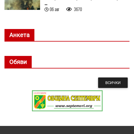
...
06 авг
3670
Анкета
Обяви
ВСИЧКИ