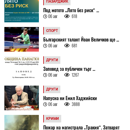
ПАЗАРДЖИК
Под мотото „Лято без риск“ ...
06 авг
618
СПОРТ
Българският талант Йоан Величков ще ...
06 авг
681
ДРУГИ
Заповед за публичен търг ...
06 авг
1267
ДРУГИ
Напусна ни Емил Хаджийски
06 авг
3888
КРИМИ
Пожар на магистрала „Тракия“. Затварят