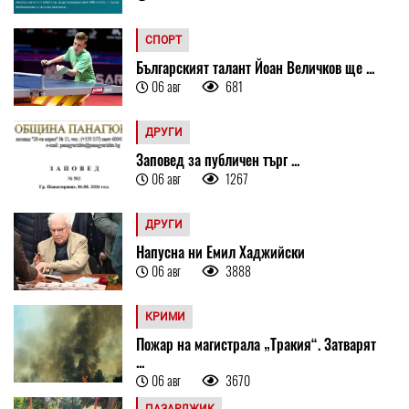
СПОРТ
Българският талант Йоан Величков ще ...
06 авг
681
ДРУГИ
Заповед за публичен търг ...
06 авг
1267
ДРУГИ
Напусна ни Емил Хаджийски
06 авг
3888
КРИМИ
Пожар на магистрала „Тракия“. Затварят
...
06 авг
3670
ПАЗАРДЖИК