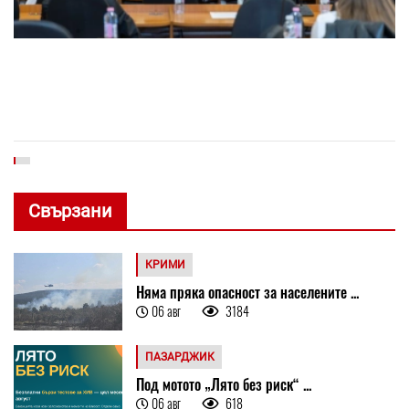
Свързани
КРИМИ
Няма пряка опасност за населените ...
06 авг
3184
ПАЗАРДЖИК
Под мотото „Лято без риск“ ...
06 авг
618