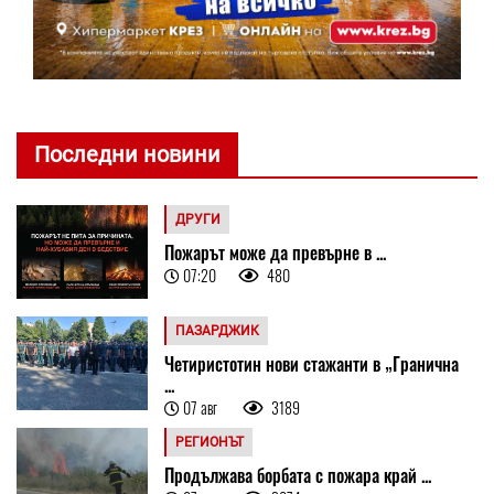
Последни новини
ДРУГИ
Пожарът може да превърне в ...
07:20
480
ПАЗАРДЖИК
Четиристотин нови стажанти в „Гранична
...
07 авг
3189
РЕГИОНЪТ
Продължава борбата с пожара край ...