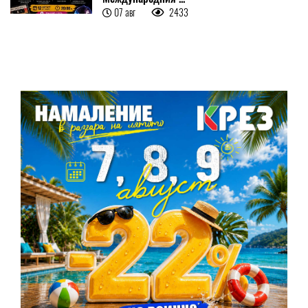
07 авг
2433