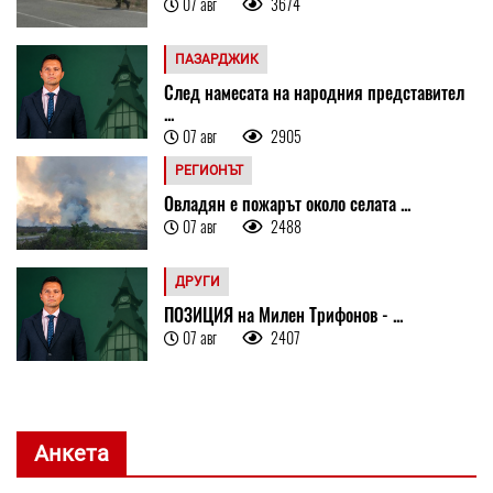
07 авг
3674
ПАЗАРДЖИК
След намесата на народния представител
...
07 авг
2905
РЕГИОНЪТ
Овладян е пожарът около селата ...
07 авг
2488
ДРУГИ
ПОЗИЦИЯ на Милен Трифонов - ...
07 авг
2407
Анкета