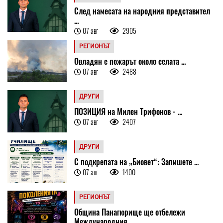
След намесата на народния представител
...
07 авг
2905
РЕГИОНЪТ
Овладян е пожарът около селата ...
07 авг
2488
ДРУГИ
ПОЗИЦИЯ на Милен Трифонов - ...
07 авг
2407
ДРУГИ
С подкрепата на „Биовет“: Запишете ...
07 авг
1400
РЕГИОНЪТ
Община Панагюрище ще отбележи
Международния ...