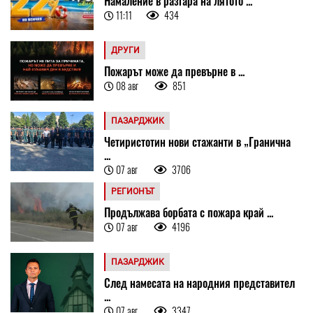
Намаление в разгара на лятото ...
11:11
434
ДРУГИ
Пожарът може да превърне в ...
08 авг
851
ПАЗАРДЖИК
Четиристотин нови стажанти в „Гранична
...
07 авг
3706
РЕГИОНЪТ
Продължава борбата с пожара край ...
07 авг
4196
ПАЗАРДЖИК
След намесата на народния представител
...
07 авг
3347