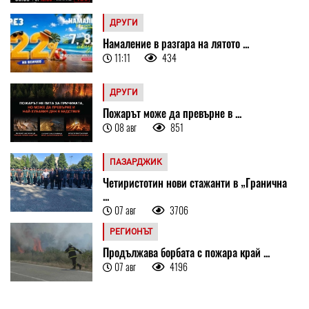
ДРУГИ
Намаление в разгара на лятото ...
11:11
434
ДРУГИ
Пожарът може да превърне в ...
08 авг
851
ПАЗАРДЖИК
Четиристотин нови стажанти в „Гранична
...
07 авг
3706
РЕГИОНЪТ
Продължава борбата с пожара край ...
07 авг
4196