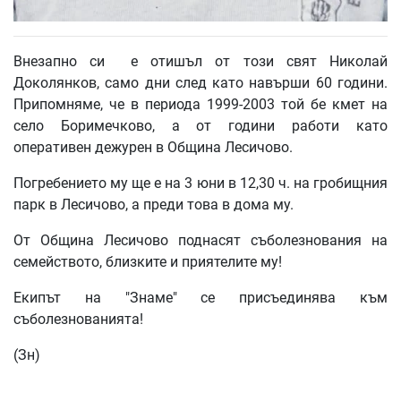
Внезапно си е отишъл от този свят Николай
Доколянков, само дни след като навърши 60 години.
Припомняме, че в периода 1999-2003 той бе кмет на
село Боримечково, а от години работи като
оперативен дежурен в Община Лесичово.
Погребението му ще е на 3 юни в 12,30 ч. на гробищния
парк в Лесичово, а преди това в дома му.
От Община Лесичово поднасят съболезнования на
семейството, близките и приятелите му!
Екипът на "Знаме" се присъединява към
съболезнованията!
(Зн)