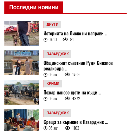
Последни новини
ДРУГИ
Историята на Лиско ни направи ...
07:10
81
ПАЗАРДЖИК
Общинският съветник Руди Синапов
реализира ...
05 авг
1769
КРИМИ
Пожар нанесе щети на къщи ...
05 авг
4372
ПАЗАРДЖИК
Среща за кърмене в Пазарджик ...
05 авг
1103