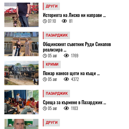
ДРУГИ
Историята на Лиско ни направи ...
07:10
81
ПАЗАРДЖИК
Общинският съветник Руди Синапов
реализира ...
05 авг
1769
КРИМИ
Пожар нанесе щети на къщи ...
05 авг
4372
ПАЗАРДЖИК
Среща за кърмене в Пазарджик ...
05 авг
1103
ДРУГИ