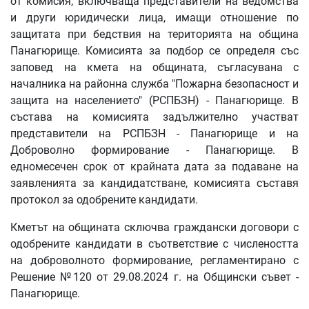
от комисия, включваща представители на ведомства
и други юридически лица, имащи отношение по
защитата при бедствия на територията на община
Панагюрище. Комисията за подбор се определя със
заповед на кмета на общината, съгласувана с
началника на районна служба "Пожарна безопасност и
защита на населението" (РСПБЗН) - Панагюрище. В
състава на комисията задължително участват
представители на РСПБЗН - Панагюрище и на
Доброволно формирование - Панагюрище. В
едномесечен срок от крайната дата за подаване на
заявленията за кандидатстване, комисията съставя
протокол за одобрените кандидати.
Кметът на общината сключва граждански договори с
одобрените кандидати в съответствие с числеността
на доброволното формирование, регламентирано с
Решение №120 от 29.08.2024 г. на Общински съвет -
Панагюрище.