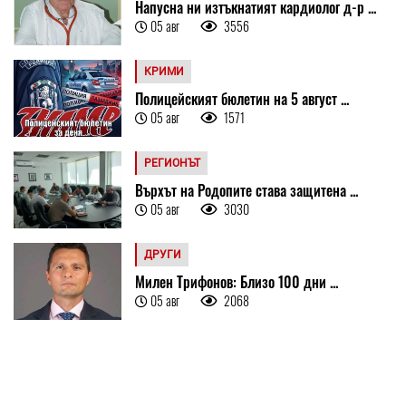
Напусна ни изтъкнатият кардиолог д-р ...
05 авг
3556
КРИМИ
Полицейският бюлетин на 5 август ...
05 авг
1571
РЕГИОНЪТ
Върхът на Родопите става защитена ...
05 авг
3030
ДРУГИ
Милен Трифонов: Близо 100 дни ...
05 авг
2068