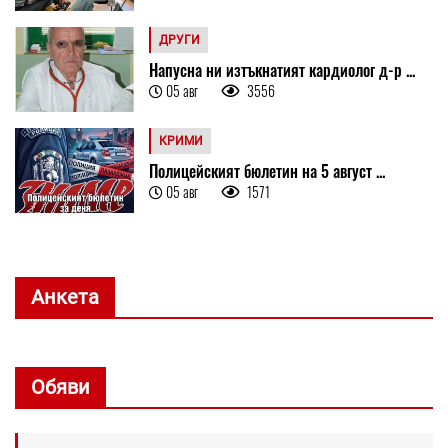
ДРУГИ
Напусна ни изтъкнатият кардиолог д-р ...
05 авг
3556
КРИМИ
Полицейският бюлетин на 5 август ...
05 авг
1571
Анкета
Обяви