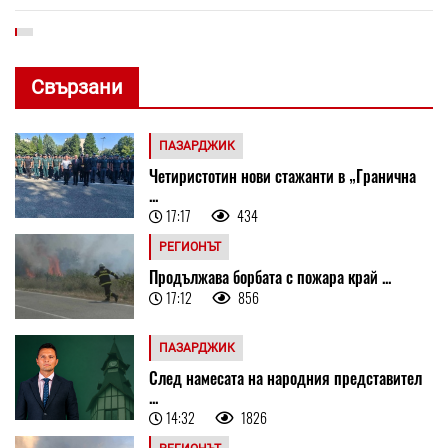
Свързани
ПАЗАРДЖИК
Четиристотин нови стажанти в „Гранична
...
17:17
434
РЕГИОНЪТ
Продължава борбата с пожара край ...
17:12
856
ПАЗАРДЖИК
След намесата на народния представител
...
14:32
1826