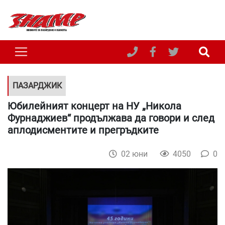
ПАЗАРДЖИК
Юбилейният концерт на НУ „Никола
Фурнаджиев“ продължава да говори и след
аплодисментите и прегръдките
02 юни
4050
0