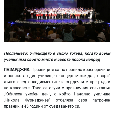
Посланието: Училището е силно тогава, когато всеки
ученик има своето място и своята посока напред
ПАЗАРДЖИК.
Празниците са по правило красноречиви
и понякога един училищен концерт може да „говори“
дълго след аплодисментите и сърдечните прегръдки
на класовете. Така се случи с празничния спектакъл
„Юбилеен учебен ден“, с който Начално училище
„Никола Фурнаджиев“ отбеляза своя патронен
празник и 45 години от създаването си.