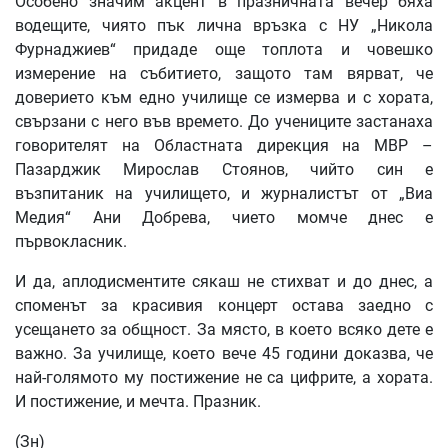
Особено значим акцент в празничната вечер бяха
водещите, чиято пък лична връзка с НУ „Никола
Фурнаджиев“ придаде още топлота и човешко
измерение на събитието, защото там вярват, че
доверието към едно училище се измерва и с хората,
свързани с него във времето. До учениците застанаха
говорителят на Областната дирекция на МВР –
Пазарджик Мирослав Стоянов, чийто син е
възпитаник на училището, и журналистът от „Виа
Медия“ Ани Добрева, чието момче днес е
първокласник.
И да, аплодисментите сякаш не стихват и до днес, а
споменът за красивия концерт остава заедно с
усещането за общност. За място, в което всяко дете е
важно. За училище, което вече 45 години доказва, че
най-голямото му постижение не са цифрите, а хората.
И постижение, и мечта. Празник.
(Зн)