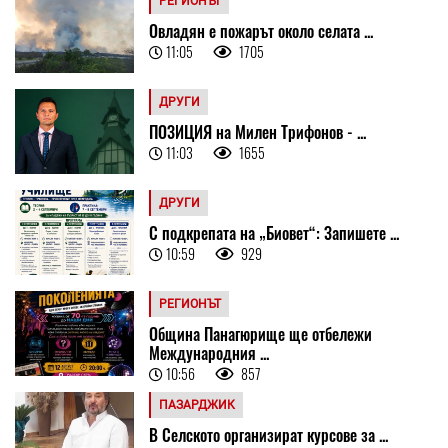
РЕГИОНЪТ
Овладян е пожарът около селата ...
11:05
1705
ДРУГИ
ПОЗИЦИЯ на Милен Трифонов - ...
11:03
1655
ДРУГИ
С подкрепата на „Биовет“: Запишете ...
10:59
929
РЕГИОНЪТ
Община Панагюрище ще отбележи
Международния ...
10:56
857
ПАЗАРДЖИК
В Селското организират курсове за ...