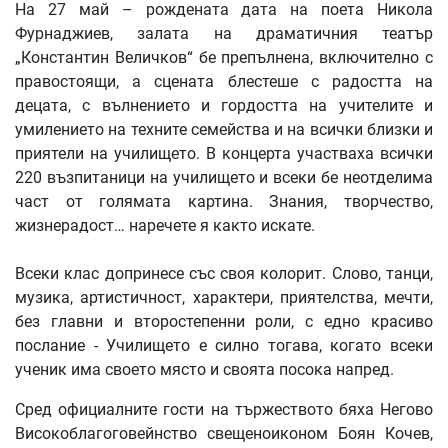
На 27 май – рождената дата на поета Никола
Фурнаджиев, залата на драматичния театър
„Константин Величков“ бе препълнена, включително с
правостоящи, а сцената блестеше с радостта на
децата, с вълнението и гордостта на учителите и
умилението на техните семейства и на всички близки и
приятели на училището. В концерта участваха всички
220 възпитаници на училището и всеки бе неотделима
част от голямата картина. Знания, творчество,
жизнерадост… наречете я както искате.
Всеки клас допринесе със своя колорит. Слово, танци,
музика, артистичност, характери, приятелства, мечти,
без главни и второстепенни роли, с едно красиво
послание - Училището е силно тогава, когато всеки
ученик има своето място и своята посока напред.
Сред официалните гости на тържеството бяха Негово
Високоблагоговейнство свещеноиконом Боян Кочев,