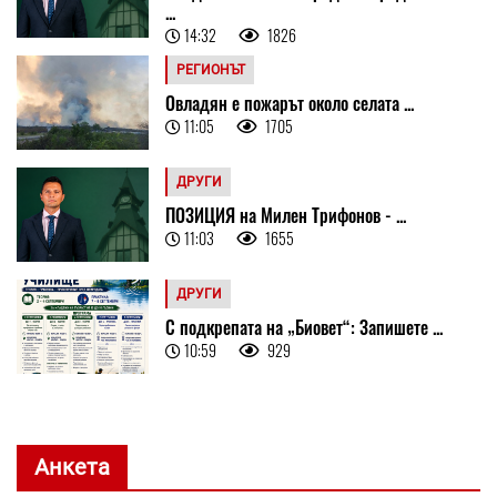
...
14:32
1826
РЕГИОНЪТ
Овладян е пожарът около селата ...
11:05
1705
ДРУГИ
ПОЗИЦИЯ на Милен Трифонов - ...
11:03
1655
ДРУГИ
С подкрепата на „Биовет“: Запишете ...
10:59
929
Анкета