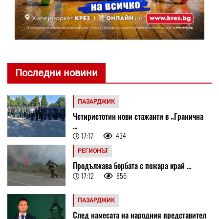
Последни новини
ПАЗАРДЖИК
Четиристотин нови стажанти в „Гранична
...
17:17
434
РЕГИОНЪТ
Продължава борбата с пожара край ...
17:12
856
ПАЗАРДЖИК
След намесата на народния представител