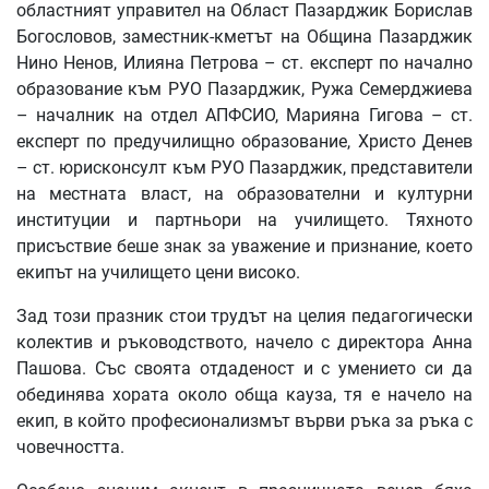
областният управител на Област Пазарджик Борислав
Богословов, заместник-кметът на Община Пазарджик
Нино Ненов, Илияна Петрова – ст. експерт по начално
образование към РУО Пазарджик, Ружа Семерджиева
– началник на отдел АПФСИО, Марияна Гигова – ст.
експерт по предучилищно образование, Христо Денев
– ст. юрисконсулт към РУО Пазарджик, представители
на местната власт, на образователни и културни
институции и партньори на училището. Тяхното
присъствие беше знак за уважение и признание, което
екипът на училището цени високо.
Зад този празник стои трудът на целия педагогически
колектив и ръководството, начело с директора Анна
Пашова. Със своята отдаденост и с умението си да
обединява хората около обща кауза, тя е начело на
екип, в който професионализмът върви ръка за ръка с
човечността.