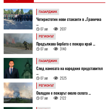
ПАЗАРДЖИК
Четиристотин нови стажанти в „Гранична
...
07 авг
2037
РЕГИОНЪТ
Продължава борбата с пожара край ...
07 авг
3140
ПАЗАРДЖИК
След намесата на народния представител
...
07 авг
2525
РЕГИОНЪТ
Овладян е пожарът около селата ...
07 авг
2122