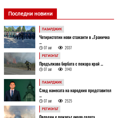
Последни новини
ПАЗАРДЖИК
Четиристотин нови стажанти в „Гранична
...
07 авг
2037
РЕГИОНЪТ
Продължава борбата с пожара край ...
07 авг
3140
ПАЗАРДЖИК
След намесата на народния представител
...
07 авг
2525
РЕГИОНЪТ
Овладян е пожарът около селата ...