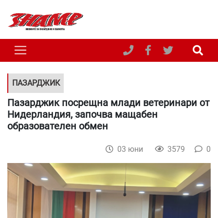
ПАЗАРДЖИК
Пазарджик посрещна млади ветеринари от
Нидерландия, започва мащабен
образователен обмен
03 юни
3579
0