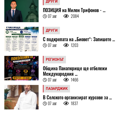
ДРУГИ
ПОЗИЦИЯ на Милен Трифонов - ...
07 авг
2084
ДРУГИ
С подкрепата на „Биовет“: Запишете ...
07 авг
1203
РЕГИОНЪТ
Община Панагюрище ще отбележи
Международния ...
07 авг
1466
ПАЗАРДЖИК
В Селското организират курсове за ...
07 авг
1837