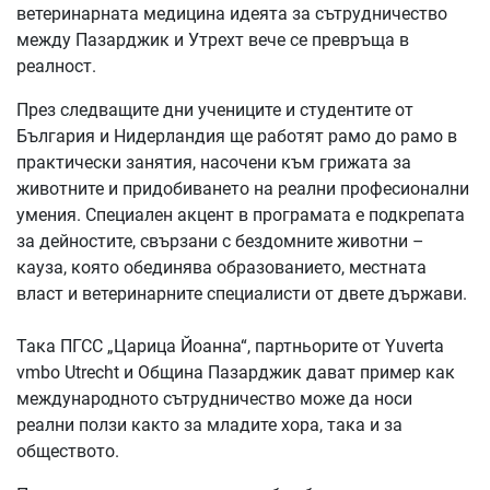
ветеринарната медицина идеята за сътрудничество
между Пазарджик и Утрехт вече се превръща в
реалност.
През следващите дни учениците и студентите от
България и Нидерландия ще работят рамо до рамо в
практически занятия, насочени към грижата за
животните и придобиването на реални професионални
умения. Специален акцент в програмата е подкрепата
за дейностите, свързани с бездомните животни –
кауза, която обединява образованието, местната
власт и ветеринарните специалисти от двете държави.
Така ПГСС „Царица Йоанна“, партньорите от Yuverta
vmbo Utrecht и Община Пазарджик дават пример как
международното сътрудничество може да носи
реални ползи както за младите хора, така и за
обществото.