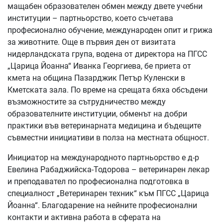
мащабен образователен обмен между двете учебни
институции – партньорство, което съчетава
професионално обучение, международен опит и грижа
за животните. Още в първия ден от визитата
нидерландската група, водена от директора на ПГСС
„Царица Йоанна“ Иванка Георгиева, бе приета от
кмета на община Пазарджик Петър Куленски в
Кметската зала. По време на срещата бяха обсъдени
възможностите за сътрудничество между
образователните институции, обменът на добри
практики във ветеринарната медицина и бъдещите
съвместни инициативи в полза на местната общност.
Инициатор на международното партньорство е д-р
Евелина Рабаджийска-Тодорова – ветеринарен лекар
и преподавател по професионална подготовка в
специалност „Ветеринарен техник“ към ПГСС „Царица
Йоанна“. Благодарение на нейните професионални
контакти и активна работа в сферата на