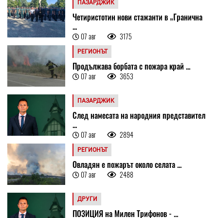
ПАЗАРДЖИК
Четиристотин нови стажанти в „Гранична
...
07 авг
3175
РЕГИОНЪТ
Продължава борбата с пожара край ...
07 авг
3653
ПАЗАРДЖИК
След намесата на народния представител
...
07 авг
2894
РЕГИОНЪТ
Овладян е пожарът около селата ...
07 авг
2488
ДРУГИ
ПОЗИЦИЯ на Милен Трифонов - ...