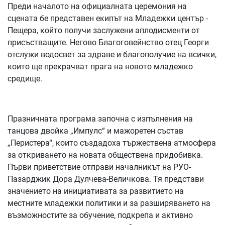
Преди началото на официалната церемония на
сцената бе представен екипът на Младежки център -
Пещера, който получи заслужени аплодисменти от
присъстващите. Негово Благоговейнство отец Георги
отслужи водосвет за здраве и благополучие на всички,
които ще прекрачват прага на новото младежко
средище.
Празничната програма започна с изпълнения на
танцова двойка „Импулс“ и мажоретен състав
„Перистера“, които създадоха тържествена атмосфера
за откриването на новата обществена придобивка.
Първи приветствие отправи началникът на РУО-
Пазарджик Дора Дулчева-Величкова. Тя представи
значението на инициативата за развитието на
местните младежки политики и за разширяването на
възможностите за обучение, подкрепа и активно