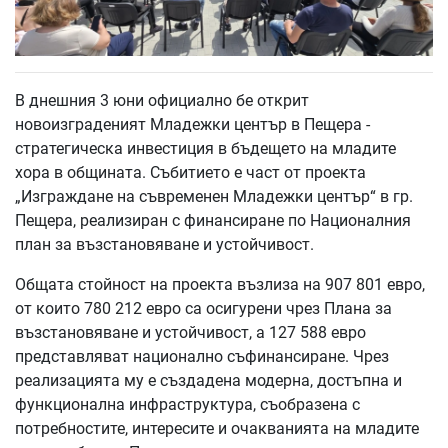
В днешния 3 юни официално бе открит
новоизграденият Младежки център в Пещера -
стратегическа инвестиция в бъдещето на младите
хора в общината. Събитието е част от проекта
„Изграждане на съвременен Младежки център“ в гр.
Пещера, реализиран с финансиране по Националния
план за възстановяване и устойчивост.
Общата стойност на проекта възлиза на 907 801 евро,
от които 780 212 евро са осигурени чрез Плана за
възстановяване и устойчивост, а 127 588 евро
представляват национално съфинансиране. Чрез
реализацията му е създадена модерна, достъпна и
функционална инфраструктура, съобразена с
потребностите, интересите и очакванията на младите