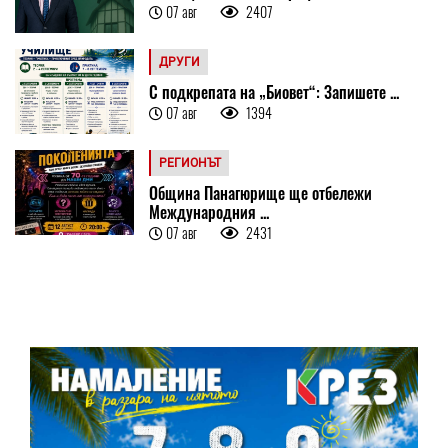
07 авг
2407
ДРУГИ
С подкрепата на „Биовет“: Запишете ...
07 авг
1394
РЕГИОНЪТ
Община Панагюрище ще отбележи
Международния ...
07 авг
2431