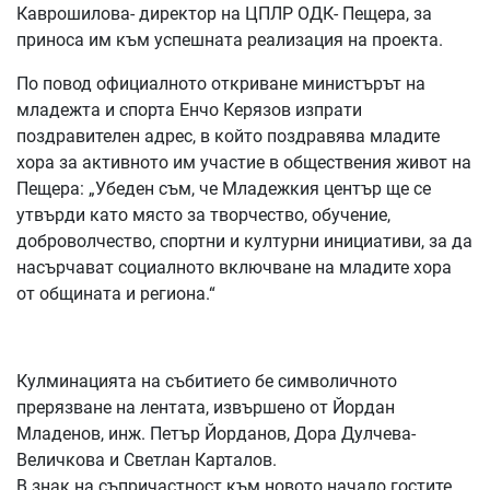
Каврошилова- директор на ЦПЛР ОДК- Пещера, за
приноса им към успешната реализация на проекта.
По повод официалното откриване министърът на
младежта и спорта Енчо Керязов изпрати
поздравителен адрес, в който поздравява младите
хора за активното им участие в обществения живот на
Пещера: „Убеден съм, че Младежкия център ще се
утвърди като място за творчество, обучение,
доброволчество, спортни и културни инициативи, за да
насърчават социалното включване на младите хора
от общината и региона.“
Кулминацията на събитието бе символичното
прерязване на лентата, извършено от Йордан
Младенов, инж. Петър Йорданов, Дора Дулчева-
Величкова и Светлан Карталов.
В знак на съпричастност към новото начало гостите