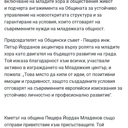
включване на младите хора в обществения живот
и подчерта ангажимента на Общината за устойчиво
управление на новооткритата структура и за
гарантиране на условия, които отговарят на
съвременните нужди на младежката общност.
Председателят на Общински съвет - Пещера инж.
Петър Йорданов акцентира върху ролята на младите
хора като двигател на бъдещото развитие на града.
Той изказа благодарност към всички, участвали
активно в изграждането на Младежкия център, и
пожела: „Това място да кипи от идеи, от позитивни
емоции и градивност, защото създадените условия
отговарят на съвременните европейски изисквания за
устойчиво личностно и професионално развитие".
Кметът на община Пещера Йордан Младенов също
отправи приветствие към присъстващите. Той