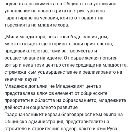
подчерта ангажимента на Общината за устойчиво
управление на новооткритата структура и за
гарантиране на условия, които отговарят на
търсенията на младите хора.
„Мили млади хора, нека това бъде вашия дом,
мястото където ще откривате нови приятелства,
предизвикателства, теми за творчество и
осъществяване на идеите. От сърце желая попътен
вятър и нека този център стане средище на младостта,
стремежа към усъвършенстване и реализирането на
значими каузи.“
Младенов допълни, че Младежкият център
представлява ключов елемент от общинските
приоритети в областта на образованието, младежките
дейности и социалното развитие.
Градоначалникът изрази благодарност към екипа на
Общинска администрация, представителите на
строителя и строителния надзор, както и към Руса