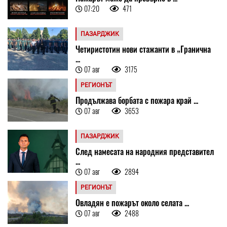
07:20
471
ПАЗАРДЖИК
Четиристотин нови стажанти в „Гранична
...
07 авг
3175
РЕГИОНЪТ
Продължава борбата с пожара край ...
07 авг
3653
ПАЗАРДЖИК
След намесата на народния представител
...
07 авг
2894
РЕГИОНЪТ
Овладян е пожарът около селата ...
07 авг
2488