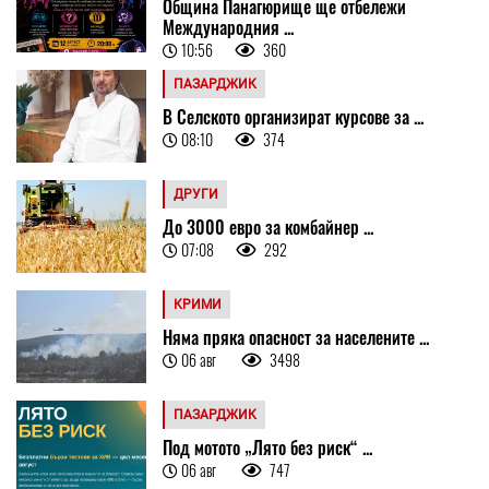
Община Панагюрище ще отбележи
Международния ...
10:56
360
ПАЗАРДЖИК
В Селското организират курсове за ...
08:10
374
ДРУГИ
До 3000 евро за комбайнер ...
07:08
292
КРИМИ
Няма пряка опасност за населените ...
06 авг
3498
ПАЗАРДЖИК
Под мотото „Лято без риск“ ...
06 авг
747