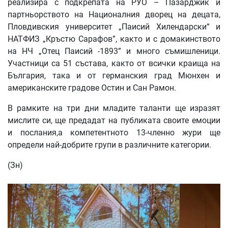
реализира с подкрепата на РУО – Пазарджик и
партньорството на Националния дворец на децата,
Пловдивския университет „Паисий Хилендарски“ и
НАТФИЗ „Кръстю Сарафов”, както и с домакинството
на НЧ „Отец Паисий -1893” и много съмишленици.
Участници са 51 състава, както от всички краища на
България, така и от германския град Мюнхен и
американските градове Остин и Сан Рамон.
В рамките на три дни младите таланти ще изразят
мислите си, ще предадат на публиката своите емоции
и послания,а компетентното 13-членно жури ще
определи най-добрите групи в различните категории.
(Зн)