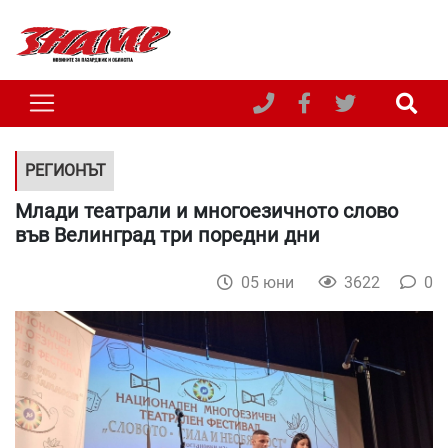
РЕГИОНЪТ
Млади театрали и многоезичното слово
във Велинград три поредни дни
05 юни
3622
0