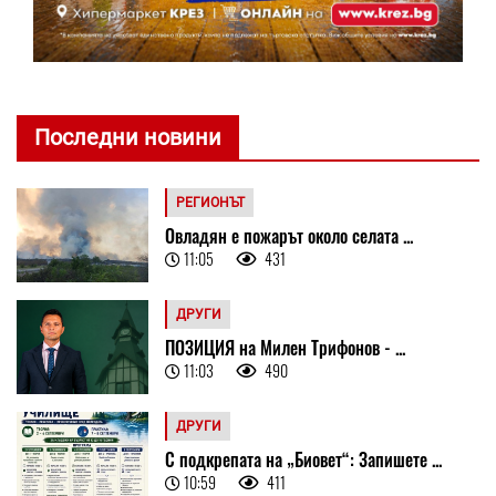
Последни новини
РЕГИОНЪТ
Овладян е пожарът около селата ...
11:05
431
ДРУГИ
ПОЗИЦИЯ на Милен Трифонов - ...
11:03
490
ДРУГИ
С подкрепата на „Биовет“: Запишете ...
10:59
411