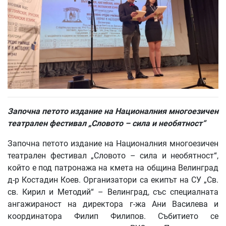
Започна петото издание на Националния многоезичен
театрален фестивал „Словото – сила и необятност“
Започна петото издание на Националния многоезичен
театрален фестивал „Словото – сила и необятност“,
който е под патронажа на кмета на община Велинград
д-р Костадин Коев. Организатори са екипът на СУ „Св.
св. Кирил и Методий“ – Велинград, със специалната
ангажираност на директора г-жа Ани Василева и
координатора Филип Филипов. Събитието се