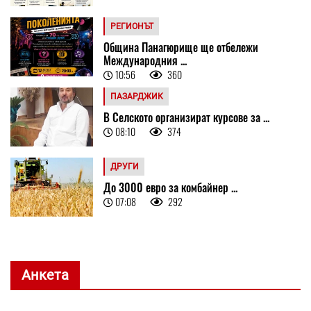
РЕГИОНЪТ
Община Панагюрище ще отбележи
Международния ...
10:56
360
ПАЗАРДЖИК
В Селското организират курсове за ...
08:10
374
ДРУГИ
До 3000 евро за комбайнер ...
07:08
292
Анкета