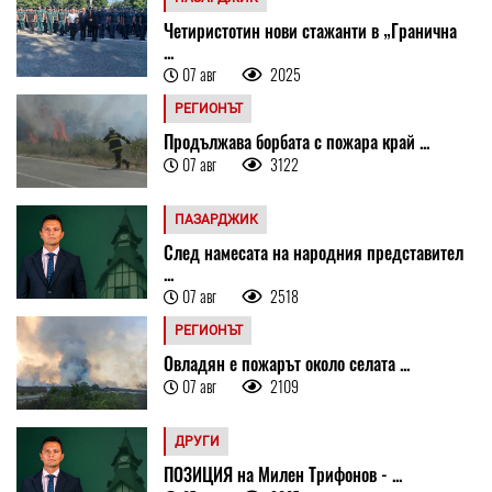
Четиристотин нови стажанти в „Гранична
...
07 авг
2025
РЕГИОНЪТ
Продължава борбата с пожара край ...
07 авг
3122
ПАЗАРДЖИК
След намесата на народния представител
...
07 авг
2518
РЕГИОНЪТ
Овладян е пожарът около селата ...
07 авг
2109
ДРУГИ
ПОЗИЦИЯ на Милен Трифонов - ...