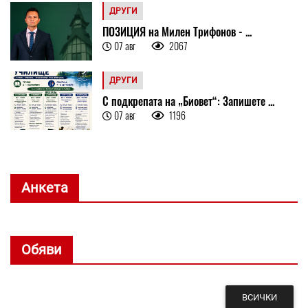
ДРУГИ
ПОЗИЦИЯ на Милен Трифонов - ...
07 авг
2067
ДРУГИ
С подкрепата на „Биовет“: Запишете ...
07 авг
1196
Анкета
Обяви
ВСИЧКИ