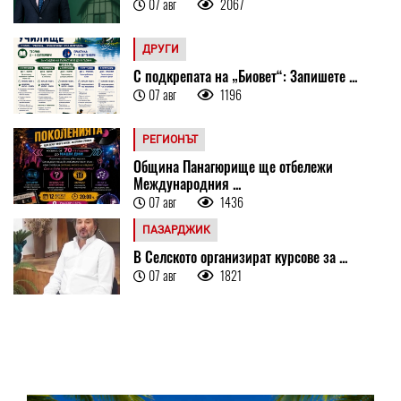
07 авг
2067
ДРУГИ
С подкрепата на „Биовет“: Запишете ...
07 авг
1196
РЕГИОНЪТ
Община Панагюрище ще отбележи
Международния ...
07 авг
1436
ПАЗАРДЖИК
В Селското организират курсове за ...
07 авг
1821