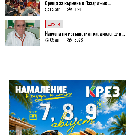
Среща за кърмене в Пазарджик ...
05 авг
1191
ДРУГИ
Напусна ни изтъкнатият кардиолог д-р ...
05 авг
3928