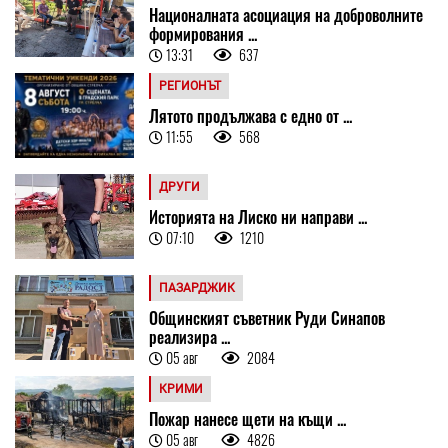
Националната асоциация на доброволните
формирования ...
13:31
637
РЕГИОНЪТ
Лятото продължава с едно от ...
11:55
568
ДРУГИ
Историята на Лиско ни направи ...
07:10
1210
ПАЗАРДЖИК
Общинският съветник Руди Синапов
реализира ...
05 авг
2084
КРИМИ
Пожар нанесе щети на къщи ...
05 авг
4826