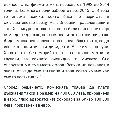
дейността на фирмите ми в периода от 1992 до 2014
година. Т.е. много преди изборите през 2015-та. И това
го знаеха всички, които бяха по веригата в
съглашателство срещу мен. Опозиция, разследващи и
т.н. Със сигурност още тогава са били наясно, че нищо
няма да се докаже, но са вярвали, че по този начин ще
бъда омаскарен и злепоставен пред обществото, за да
извлекат политически дивиденти. Е, не им се получи.
Хората от Септемврийско не са късопаметни и
глупави, за каквито очевидно ги мислеха. Със
съпругата ми сме местни хора. Всички ни познават и
знаят, от къде сме тръгнали и това което имаме как
сме го постигнали."
Според решението, Комисията трябва да плати
държавни такси в размер на 430 000 лева, приравнени
в евро, плюс адвокатските хонорари за близо 100 000
лева, приравнени в евро.