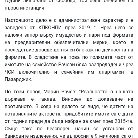
години лишаване от свобода, той беше оневинен на
първа инстанция.
Настоящото дело е с административен характер и е
заведено от КПКОНПИ през 2019 г. Чрез него се
наложи запор върху имущество и пари под формата
на предварителни обезпечителни мерки, което в
последствие доведе до пълен блокаж на дейността на
фирмите. В следствие на това по голямата част от
имотите на семейство Рачеви бяха разпродадени чрез
ЧСИ включително и семейния им апартамент в
Пазарджик.
По този повод Марин Рачев: "Реалността в нашата
държава е такава. Виновен до доказване на
противното. В хода на делото се видя, че датите на
нотариалните актове на придобитите имоти са с дати
от години преди да бъда избран за кмет през 2015-та.
Също така по безспорен начин се установи от
банковите извлечения, че въпросните 9 милиона са от