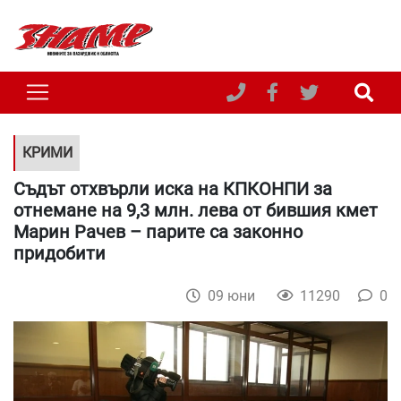
КРИМИ
Съдът отхвърли иска на КПКОНПИ за
отнемане на 9,3 млн. лева от бившия кмет
Марин Рачев – парите са законно
придобити
09 юни
11290
0