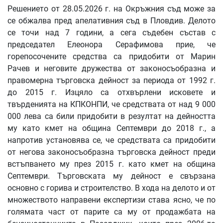
Решението от 28.05.2026 г. на Окръжния съд може за
се обжалва пред апелативния съд в Пловдив. Делото
се точи над 7 години, а сега съдебен състав с
председател Елеонора Серафимова прие, че
горепосочените средства са придобити от Марин
Рачев и неговите дружества от законосъобразна и
правомерна търговска дейност за периода от 1992 г.
до 2015 г. Изцяло са отхвърлени исковете и
твърденията на КПКОНПИ, че средствата от над 9 000
000 лева са били придобити в резултат на дейността
му като кмет на община Септември до 2018 г., а
напротив установява се, че средствата са придобити
от негова законосъобразна търговска дейност преди
встъпването му през 2015 г. като кмет на община
Септември. Търговската му дейност е свързана
основно с горива и строителство. В хода на делото и от
множеството направени експертизи става ясно, че по
голямата част от парите са му от продажбата на