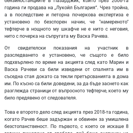
бензиностанциите в Пазарджик, които през 2006-та
година ги продава на „Лукойл България“. Чрез тройна,
а в последствие и петорна почеркова експертиза е
установено по безспорен начин, че "намереното"
тефтерче в нощното му шкафче не е нито с неговия,
нито с почерка на съпругата му Васка Рачева.
От свидетелски показания на участник в
разследването е установено, че същото е било
подхвърлено по време на акцията след като Марин и
Васка Рачеви са били изведени от спалнята им в
съседна стая докато са текли претърсванията в дома
им. По късно са били доведени, за да бъде заснето как
разглежда страници от въпросното тефтерче, което му
било предявено от следователя.
Това е второто дело след акцията през 2018-та година,
когато Рачев беше задържан и обвинен за умишлена
безстопанственост. По първото, с което се искаше 8