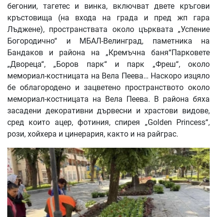
бегонии, тагетес и винка, включват двете кръгови
кръстовища (на входа на града и пред жп гара
Лъджене), пространствата около църквата „Успение
Богородично“ и МБАЛ-Велинград, паметника на
Бандаков и района на „Кремъчна баня“Парковете
„Двореца“, „Боров парк“ и парк „Фреш“, около
мемориал-костницата на Вела Пеева… Наскоро изцяло
бе облагородено и зацветено пространството около
мемориал-костницата на Вела Пеева. В района бяха
засадени декоративни дървесни и храстови видове,
сред които ацер, фотиния, спирея „Golden Princess“,
рози, хойхера и цинерария, както и на райграс.