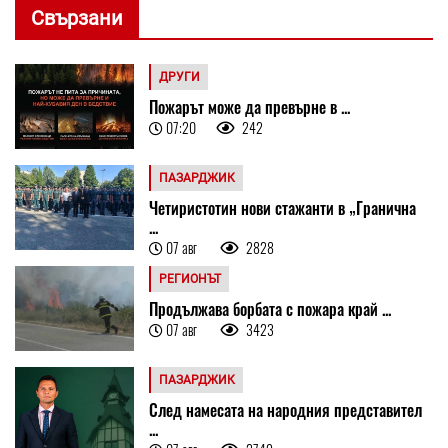
Свързани
ДРУГИ
Пожарът може да превърне в ...
07:20
242
ПАЗАРДЖИК
Четиристотин нови стажанти в „Гранична
...
07 авг
2828
РЕГИОНЪТ
Продължава борбата с пожара край ...
07 авг
3423
ПАЗАРДЖИК
След намесата на народния представител
...