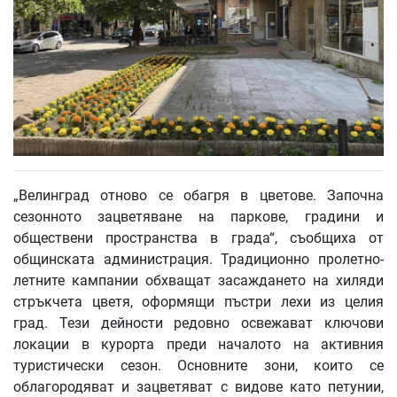
„Велинград отново се обагря в цветове. Започна
сезонното зацветяване на паркове, градини и
обществени пространства в града“, съобщиха от
общинската администрация. Традиционно пролетно-
летните кампании обхващат засаждането на хиляди
стръкчета цветя, оформящи пъстри лехи из целия
град. Тези дейности редовно освежават ключови
локации в курорта преди началото на активния
туристически сезон. Основните зони, които се
облагородяват и зацветяват с видове като петунии,