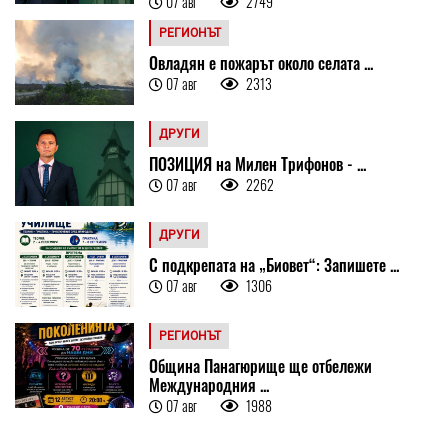
07 авг
2749
РЕГИОНЪТ
Овладян е пожарът около селата ...
07 авг
2313
ДРУГИ
ПОЗИЦИЯ на Милен Трифонов - ...
07 авг
2262
ДРУГИ
С подкрепата на „Биовет“: Запишете ...
07 авг
1306
РЕГИОНЪТ
Община Панагюрище ще отбележи
Международния ...
07 авг
1988