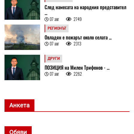
След намесата на народния представител
...
07 авг
2749
РЕГИОНЪТ
Овладян е пожарът около селата ...
07 авг
2313
ДРУГИ
ПОЗИЦИЯ на Милен Трифонов - ...
07 авг
2262
Анкета
Обяви